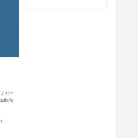
yla bir
şilerle
m