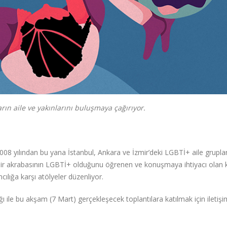
rın aile ve yakınlarını buluşmaya çağırıyor.
8 yılından bu yana İstanbul, Ankara ve İzmir’deki LGBTİ+ aile grupları
bir akrabasının LGBTİ+ olduğunu öğrenen ve konuşmaya ihtiyacı olan ki
cılığa karşı atölyeler düzenliyor.
ğı ile bu akşam (7 Mart) gerçekleşecek toplantılara katılmak için iletişi