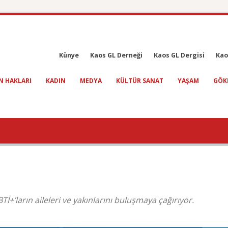
Künye
Kaos GL Derneği
Kaos GL Dergisi
Kao
N HAKLARI
KADIN
MEDYA
KÜLTÜR SANAT
YAŞAM
GÖK
İ+’ların aileleri ve yakınlarını buluşmaya çağırıyor.