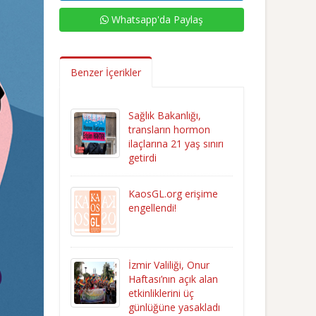
Whatsapp'da Paylaş
Benzer İçerikler
Sağlık Bakanlığı,
transların hormon
ilaçlarına 21 yaş sınırı
getirdi
KaosGL.org erişime
engellendi!
İzmir Valiliği, Onur
Haftası’nın açık alan
etkinliklerini üç
günlüğüne yasakladı