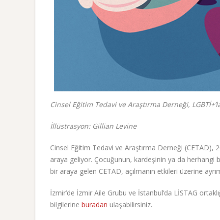
Cinsel Eğitim Tedavi ve Araştırma Derneği, LGBTİ+’la
İllüstrasyon: Gillian Levine
Cinsel Eğitim Tedavi ve Araştırma Derneği (CETAD), 200
araya geliyor. Çocuğunun, kardeşinin ya da herhangi 
bir araya gelen CETAD, açılmanın etkileri üzerine ayrım
İzmir’de İzmir Aile Grubu ve İstanbul’da LİSTAG ortaklı
bilgilerine
buradan
ulaşabilirsiniz.