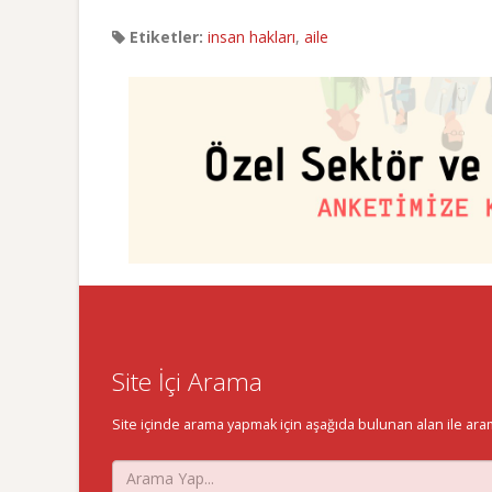
Etiketler:
insan hakları
,
aile
Site İçi Arama
Site içinde arama yapmak için aşağıda bulunan alan ile aramak 