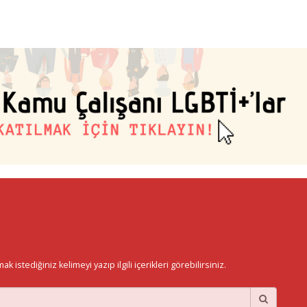
istediğiniz kelimeyi yazıp ilgili içerikleri görebilirsiniz.