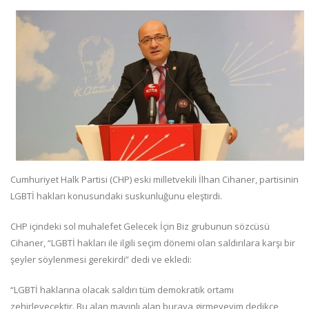
Cumhuriyet Halk Partisi (CHP) eski milletvekili İlhan Cihaner, partisinin
LGBTİ hakları konusundaki suskunluğunu eleştirdi.
CHP içindeki sol muhalefet Gelecek İçin Biz grubunun sözcüsü
Cihaner, “LGBTİ hakları ile ilgili seçim dönemi olan saldırılara karşı bir
şeyler söylenmesi gerekirdi” dedi ve ekledi:
“LGBTİ haklarına olacak saldırı tüm demokratik ortamı
zehirleyecektir. Bu alan mayınlı alan buraya girmeyeyim dedikçe,