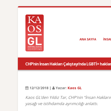
ANA SAYFA
INSA
CHP’nin İnsan Hakları Çalıştayı’nda LGBTİ+ hakla
12/12/2018 |
Yazar:
Kaos GL
Kaos GL’den Yıldız Tar, CHP’nin “İnsan Haklarınd
yasağı ve istihdamda ayrımcılığı anlattı.