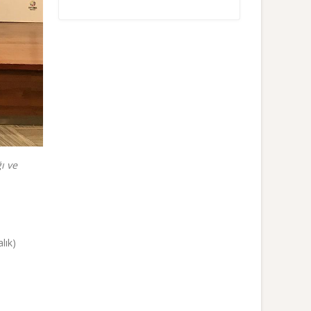
ı ve
lık)