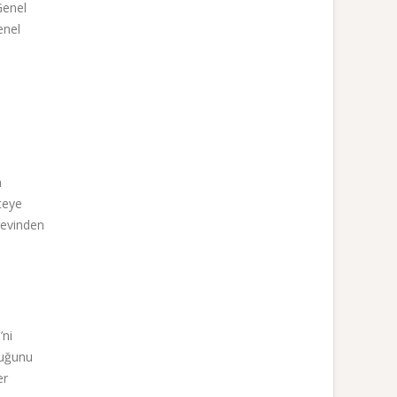
Genel
enel
m
iteye
revinden
’ni
lduğunu
er