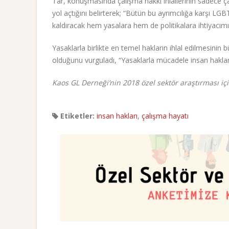
Tar, konuşmasında çalışma hakkı ihlallerinin sadece çal
yol açtığını belirterek; “Bütün bu ayrımcılığa karşı LGBT
kaldıracak hem yasalara hem de politikalara ihtiyacımı
Yasaklarla birlikte en temel hakların ihlal edilmesinin
olduğunu vurguladı, “Yasaklarla mücadele insan haklar
Kaos GL Derneği’nin 2018 özel sektör araştırması iç
Etiketler:
insan hakları
,
çalışma hayatı