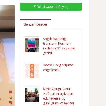
Whatsapp'da Paylaş
Benzer İçerikler
Sağlık Bakanlığı,
transların hormon
ilaçlarına 21 yaş sınırı
getirdi
KaosGL.org erişime
engellendi!
İzmir Valiliği, Onur
Haftası’nın açık alan
etkinliklerini üç
günlüğüne yasakladı