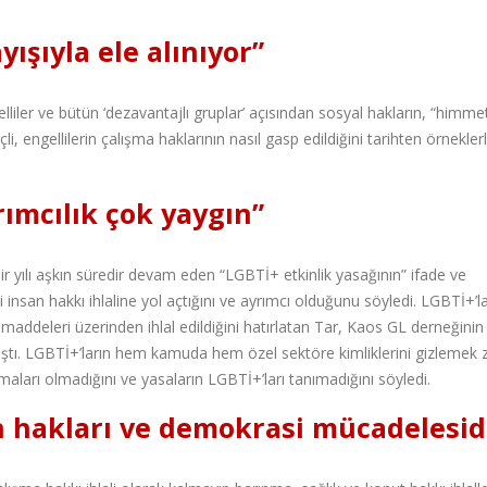
yışıyla ele alınıyor”
liler ve bütün ‘dezavantajlı gruplar’ açısından sosyal hakların, “himme
li, engellilerin çalışma haklarının nasıl gasp edildiğini tarihten örnekler
ımcılık çok yaygın”
 yılı aşkın süredir devam eden “LGBTİ+ etkinlik yasağının” ifade ve
insan hakkı ihlaline yol açtığını ve ayrımcı olduğunu söyledi. LGBTİ+’la
maddeleri üzerinden ihlal edildiğini hatırlatan Tar, Kaos GL derneğinin
aştı. LGBTİ+’ların hem kamuda hem özel sektöre kimliklerini gizlemek
zmaları olmadığını ve yasaların LGBTİ+’ları tanımadığını söyledi.
 hakları ve demokrasi mücadelesid