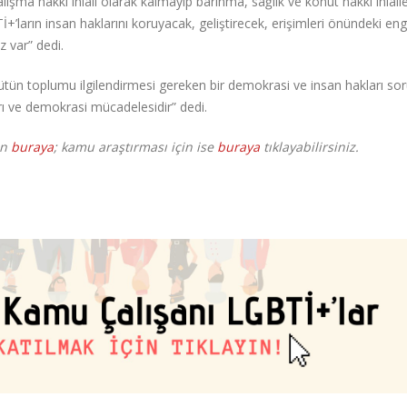
ışma hakkı ihlali olarak kalmayıp barınma, sağlık ve konut hakkı ihlall
İ+’ların insan haklarını koruyacak, geliştirecek, erişimleri önündeki enge
z var” dedi.
 bütün toplumu ilgilendirmesi gereken bir demokrasi ve insan hakları so
ı ve demokrasi mücadelesidir” dedi.
in
buraya
; kamu araştırması için ise
buraya
tıklayabilirsiniz.