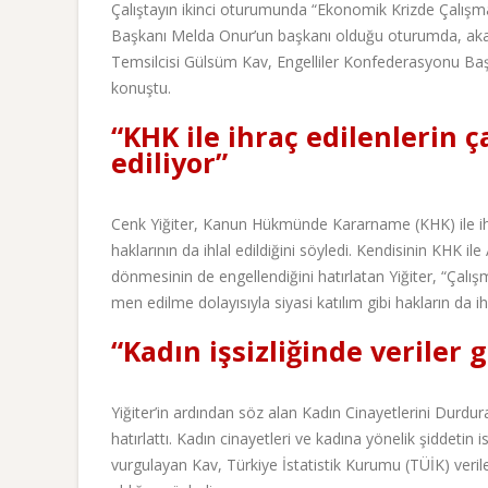
Çalıştayın ikinci oturumunda “Ekonomik Krizde Çalışma
Başkanı Melda Onur’un başkanı olduğu oturumda, akad
Temsilcisi Gülsüm Kav, Engelliler Konfederasyonu Baş
konuştu.
“KHK ile ihraç edilenlerin ç
ediliyor”
Cenk Yiğiter, Kanun Hükmünde Kararname (KHK) ile ihraç
haklarının da ihlal edildiğini söyledi. Kendisinin KHK i
dönmesinin de engellendiğini hatırlatan Yiğiter, “Çal
men edilme dolayısıyla siyasi katılım gibi hakların da ih
“Kadın işsizliğinde veriler 
Yiğiter’in ardından söz alan Kadın Cinayetlerini Durd
hatırlattı. Kadın cinayetleri ve kadına yönelik şiddetin is
vurgulayan Kav, Türkiye İstatistik Kurumu (TÜİK) verilerind