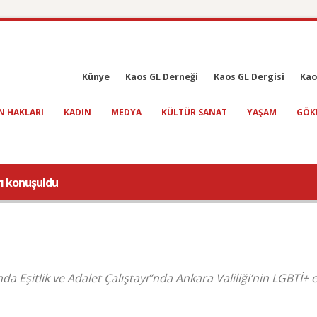
Künye
Kaos GL Derneği
Kaos GL Dergisi
Kao
N HAKLARI
KADIN
MEDYA
KÜLTÜR SANAT
YAŞAM
GÖK
rı konuşuldu
a Eşitlik ve Adalet Çalıştayı”nda Ankara Valiliği’nin LGBTİ+ e