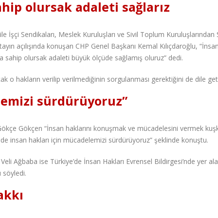
ahip olursak adaleti sağlarız
e İşçi Sendikaları, Meslek Kuruluşları ve Sivil Toplum Kuruluşlarından
tayın açılışında konuşan CHP Genel Başkanı Kemal Kılıçdaroğlu, “İnsa
ra sahip olursak adaleti büyük ölçüde sağlamış oluruz” dedi.
ak o hakların verilip verilmediğinin sorgulanması gerektiğini de dile geti
lemizi sürdürüyoruz”
Gökçe Gökçen “İnsan haklarını konuşmak ve mücadelesini vermek kuş
nde insan hakları için mücadelemizi sürdürüyoruz” şeklinde konuştu.
Veli Ağbaba ise Türkiye’de İnsan Hakları Evrensel Bildirgesi’nde yer al
 söyledi.
akkı