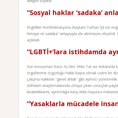
aldığını söyledi.
“Sosyal haklar ‘sadaka’ anla
Engelliler Konfederasyonu Başkanı Turhan İçli ise engel
himaye ve sadaka” anlayışıyla ele alınmasını eleştirdi. İç
açıkladı.
“LGBTİ+’lara istihdamda ayr
Son konuşmacı Kaos GL’den Yıldız Tar ise Ankara’da bir
örgütlenme özgürlüğü hakkı başta olmak üzere bir dizi 
çalışma hakkının “genel ahlak” gibi ayrımcı yönetmelik 
istihdam araştırmalarında ortaya çıkan sonuçları payl
bırakıldıklarını, ayrımcılığa karşı etkin başvuru mekani
“Yasaklarla mücadele insan