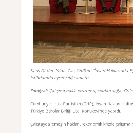
Kaos GL’den Yıldız Tar, CHP’nin “İnsan Haklarında Eşi
istihdamda ayrımcılığı anlattı.
Fotoğraf: Çalışma hakkı oturumu, soldan sağa: Gülsü
Cumhuriyet Halk Partisi’nin (CHP), İnsan Hakları Haftası
Türkiye Barolar Birliği Litai Konukevi’nde yapıldı.
Çalıştayda ‘emeğin hakları’, ‘ekonomik krizde çalışma hakk