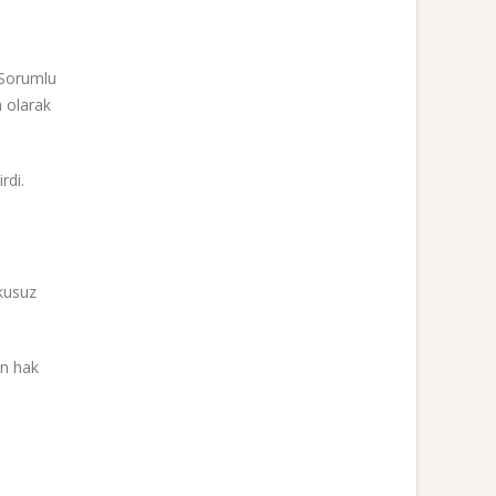
 Sorumlu
n olarak
rdi.
kusuz
an hak