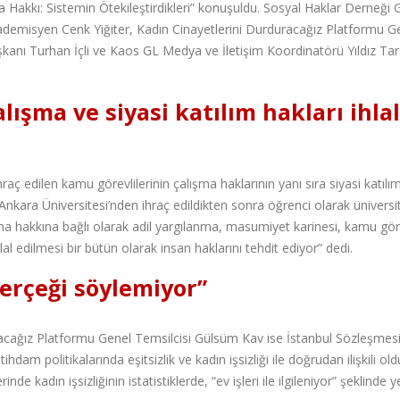
 Hakkı: Sistemin Ötekileştirdikleri” konuşuldu. Sosyal Haklar Derneği 
emisyen Cenk Yiğiter, Kadın Cinayetlerini Durduracağız Platformu G
kanı Turhan İçli ve Kaos GL Medya ve İletişim Koordinatörü Yıldız Tar
alışma ve siyasi katılım hakları ihlal
 edilen kamu görevlilerinin çalışma haklarının yanı sıra siyasi katılı
le Ankara Üniversitesi’nden ihraç edildikten sonra öğrenci olarak ünivers
ışma hakkına bağlı olarak adil yargılanma, masumiyet karinesi, kamu gö
lal edilmesi bir bütün olarak insan haklarını tehdit ediyor” dedi.
gerçeği söylemiyor”
uracağız Platformu Genel Temsilcisi Gülsüm Kav ise İstanbul Sözleşmesi
tihdam politikalarında eşitsizlik ve kadın işsizliği ile doğrudan ilişkili o
e kadın işsizliğinin istatistiklerde, “ev işleri ile ilgileniyor” şeklinde y