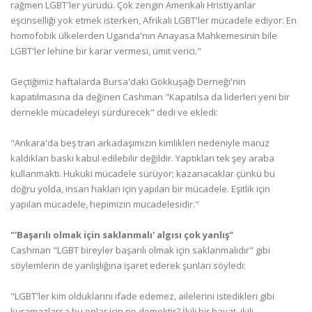
rağmen LGBT'ler yürüdü. Çok zengin Amerikalı Hristiyanlar
eşcinselliği yok etmek isterken, Afrikalı LGBT'ler mücadele ediyor. En
homofobik ülkelerden Uganda'nın Anayasa Mahkemesinin bile
LGBT'ler lehine bir karar vermesi, ümit verici."
Geçtiğimiz haftalarda Bursa'daki
Gökkuşağı Derneği'nin
kapatılmasına da değinen Cashman "Kapatılsa da liderleri yeni bir
dernekle mücadeleyi sürdürecek" dedi ve ekledi:
"Ankara'da beş tran arkadaşımızın kimlikleri nedeniyle maruz
kaldıkları baskı kabul edilebilir değildir. Yaptıkları tek şey araba
kullanmaktı. Hukuki mücadele sürüyor; kazanacaklar çünkü bu
doğru yolda, insan hakları için yapılan bir mücadele. Eşitlik için
yapılan mücadele, hepimizin mücadelesidir."
"'Başarılı olmak için saklanmalı' algısı çok yanlış"
Cashman "LGBT bireyler başarılı olmak için saklanmalıdır" gibi
söylemlerin de yanlışlığına işaret ederek şunları söyledi:
"LGBT'ler kim olduklarını ifade edemez, ailelerini istedikleri gibi
kuramazlarsa bu onlar için ne demektir? İkili bir hayat, ikili