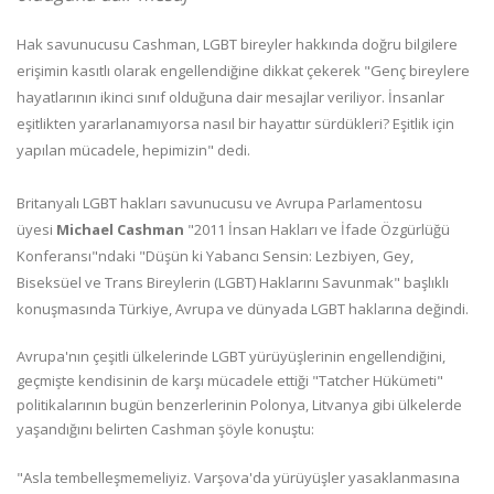
Hak savunucusu Cashman, LGBT bireyler hakkında doğru bilgilere
erişimin kasıtlı olarak engellendiğine dikkat çekerek "Genç bireylere
hayatlarının ikinci sınıf olduğuna dair mesajlar veriliyor. İnsanlar
eşitlikten yararlanamıyorsa nasıl bir hayattır sürdükleri? Eşitlik için
yapılan mücadele, hepimizin" dedi.
Britanyalı LGBT hakları savunucusu ve Avrupa Parlamentosu
üyesi
Michael Cashman
"2011 İnsan Hakları ve İfade Özgürlüğü
Konferansı"ndaki "Düşün ki Yabancı Sensin: Lezbiyen, Gey,
Biseksüel ve Trans Bireylerin (LGBT) Haklarını Savunmak" başlıklı
konuşmasında Türkiye, Avrupa ve dünyada LGBT haklarına değindi.
Avrupa'nın çeşitli ülkelerinde LGBT yürüyüşlerinin engellendiğini,
geçmişte kendisinin de karşı mücadele ettiği "Tatcher Hükümeti"
politikalarının bugün benzerlerinin Polonya, Litvanya gibi ülkelerde
yaşandığını belirten Cashman şöyle konuştu:
"Asla tembelleşmemeliyiz. Varşova'da yürüyüşler yasaklanmasına