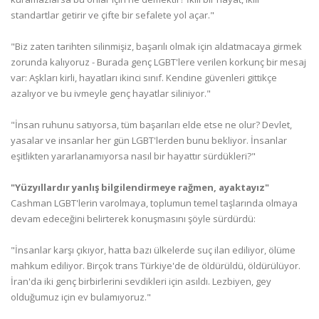
standartlar getirir ve çifte bir sefalete yol açar."
"Biz zaten tarihten silinmişiz, başarılı olmak için aldatmacaya girmek
zorunda kalıyoruz - Burada genç LGBT'lere verilen korkunç bir mesaj
var: Aşkları kirli, hayatları ikinci sınıf. Kendine güvenleri gittikçe
azalıyor ve bu ivmeyle genç hayatlar siliniyor."
"İnsan ruhunu satıyorsa, tüm başarıları elde etse ne olur? Devlet,
yasalar ve insanlar her gün LGBT'lerden bunu bekliyor. İnsanlar
eşitlikten yararlanamıyorsa nasıl bir hayattır sürdükleri?"
"Yüzyıllardır yanlış bilgilendirmeye rağmen, ayaktayız"
Cashman LGBT'lerin varolmaya, toplumun temel taşlarında olmaya
devam edeceğini belirterek konuşmasını şöyle sürdürdü:
"İnsanlar karşı çıkıyor, hatta bazı ülkelerde suç ilan ediliyor, ölüme
mahkum ediliyor. Birçok trans Türkiye'de de öldürüldü, öldürülüyor.
İran'da iki genç birbirlerini sevdikleri için asıldı. Lezbiyen, gey
olduğumuz için ev bulamıyoruz."