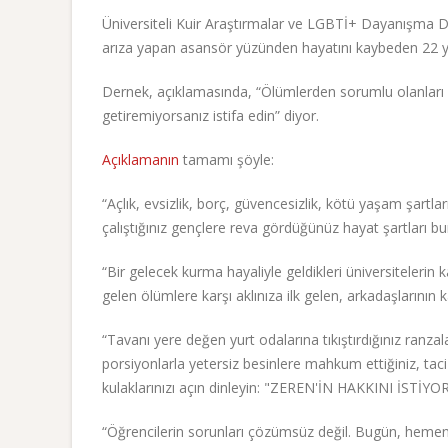
Üniversiteli Kuir Araştırmalar ve LGBTİ+ Dayanışma De
arıza yapan asansör yüzünden hayatını kaybeden 22 ya
Dernek, açıklamasında, “Ölümlerden sorumlu olanları c
getiremiyorsanız istifa edin” diyor.
Açıklamanın
tamamı şöyle:
“Açlık, evsizlik, borç, güvencesizlik, kötü yaşam şart
çalıştığınız gençlere reva gördüğünüz hayat şartları bu
“Bir gelecek kurma hayaliyle geldikleri üniversiteleri
gelen ölümlere karşı aklınıza ilk gelen, arkadaşlarının 
“Tavanı yere değen yurt odalarına tıkıştırdığınız ranza
porsiyonlarla yetersiz besinlere mahkum ettiğiniz, tac
kulaklarınızı açın dinleyin: "ZEREN'İN HAKKINI İSTİYO
“Öğrencilerin sorunları çözümsüz değil. Bugün, hemen,