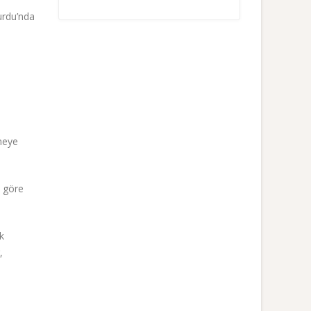
urdu’nda
rmeye
e göre
k
,