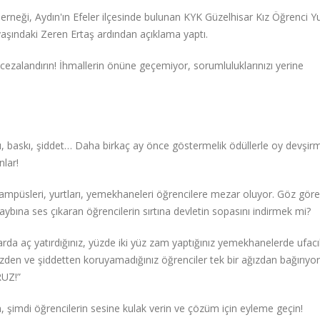
rneği, Aydın'ın Efeler ilçesinde bulunan KYK Güzelhisar Kız Öğrenci Y
şındaki Zeren Ertaş ardından açıklama yaptı.
ezalandırın! İhmallerin önüne geçemiyor, sorumluluklarınızı yerine
ları, baskı, şiddet… Daha birkaç ay önce göstermelik ödüllerle oy devşi
nlar!
n kampüsleri, yurtları, yemekhaneleri öğrencilere mezar oluyor. Göz gör
kaybına ses çıkaran öğrencilerin sırtına devletin sopasını indirmek mi?
larda aç yatırdığınız, yüzde iki yüz zam yaptığınız yemekhanelerde ufacı
izden ve şiddetten koruyamadığınız öğrenciler tek bir ağızdan bağırıyor
RUZ!”
 şimdi öğrencilerin sesine kulak verin ve çözüm için eyleme geçin!