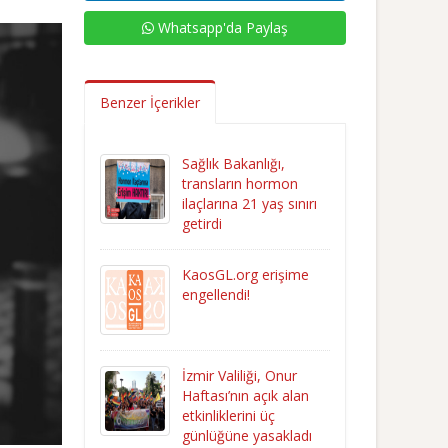
Whatsapp'da Paylaş
Benzer İçerikler
Sağlık Bakanlığı,
transların hormon
ilaçlarına 21 yaş sınırı
getirdi
KaosGL.org erişime
engellendi!
İzmir Valiliği, Onur
Haftası’nın açık alan
etkinliklerini üç
günlüğüne yasakladı