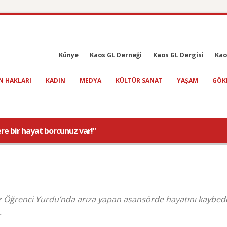
Künye
Kaos GL Derneği
Kaos GL Dergisi
Kao
N HAKLARI
KADIN
MEDYA
KÜLTÜR SANAT
YAŞAM
GÖK
ere bir hayat borcunuz var!”
ız Öğrenci Yurdu’nda arıza yapan asansörde hayatını kaybed
.