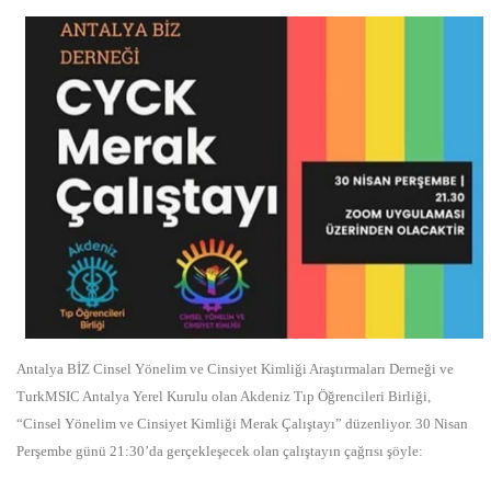
Antalya BİZ Cinsel Yönelim ve Cinsiyet Kimliği Araştırmaları Derneği ve
TurkMSIC Antalya Yerel Kurulu olan Akdeniz Tıp Öğrencileri Birliği,
“Cinsel Yönelim ve Cinsiyet Kimliği Merak Çalıştayı” düzenliyor. 30 Nisan
Perşembe günü 21:30’da gerçekleşecek olan çalıştayın çağrısı şöyle: