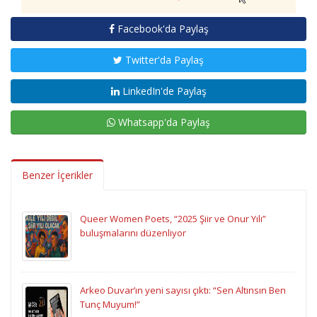
Facebook'da Paylaş
Twitter'da Paylaş
LinkedIn'de Paylaş
Whatsapp'da Paylaş
Benzer İçerikler
Queer Women Poets, “2025 Şiir ve Onur Yılı”
buluşmalarını düzenliyor
Arkeo Duvar’ın yeni sayısı çıktı: “Sen Altınsın Ben
Tunç Muyum!”