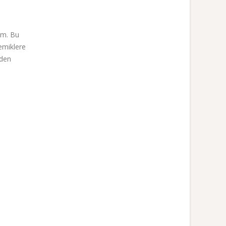
um. Bu
lemiklere
zden