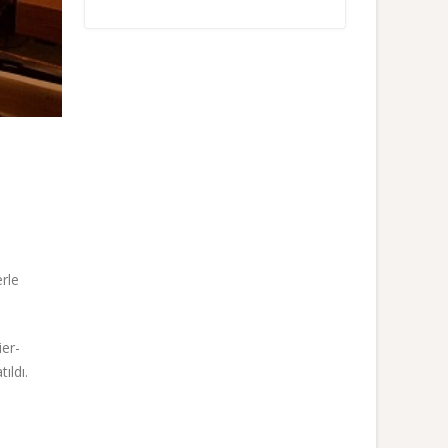
.
erle
er-
ıldı.