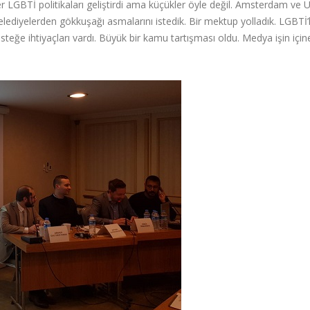
er LGBTİ politikaları geliştirdi ama küçükler öyle değil. Amsterdam ve U
ediyelerden gökkuşağı asmalarını istedik. Bir mektup yolladık. LGBTİ’l
esteğe ihtiyaçları vardı. Büyük bir kamu tartışması oldu. Medya işin içine