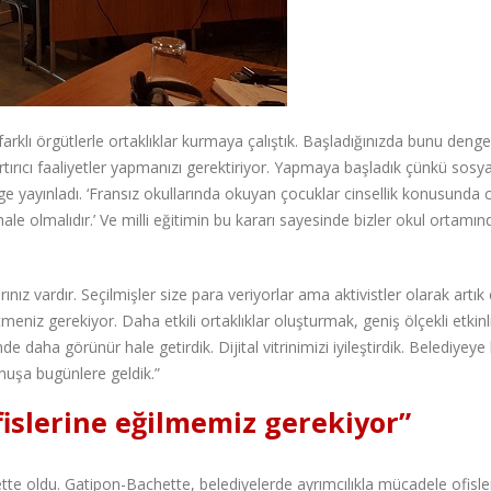
farklı örgütlerle ortaklıklar kurmaya çalıştık. Başladığınızda bunu deng
rtırıcı faaliyetler yapmanızı gerektiriyor. Yapmaya başladık çünkü sosyal
yayınladı. ‘Fransız okullarında okuyan çocuklar cinsellik konusunda c
le olmalıdır.’ Ve milli eğitimin bu kararı sayesinde bizler okul ortamınd
ız vardır. Seçilmişler size para veriyorlar ama aktivistler olarak artık 
niz gerekiyor. Daha etkili ortaklıklar oluşturmak, geniş ölçekli etkinl
e daha görünür hale getirdik. Dijital vitrinimizi iyileştirdik. Belediyeye 
şa bugünlere geldik.”
fislerine eğilmemiz gerekiyor”
e oldu. Gatipon-Bachette, belediyelerde ayrımcılıkla mücadele ofisle