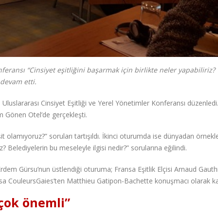
feransı “Cinsiyet eşitliğini başarmak için birlikte neler yapabiliriz?
 devam etti.
luslararası Cinsiyet Eşitliği ve Yerel Yönetimler Konferansı düzenledi
m Gönen Otel’de gerçekleşti.
t olamıyoruz?” soruları tartışıldı. İkinci oturumda ise dünyadan örnekl
iz? Belediyelerin bu meseleyle ilgisi nedir?” sorularına eğilindi.
m Gürsu’nun üstlendiği oturuma; Fransa Eşitlik Elçisi Arnaud Gauthi
CouleursGaies’ten Matthieu Gatipon-Bachette konuşmacı olarak kat
çok önemli”