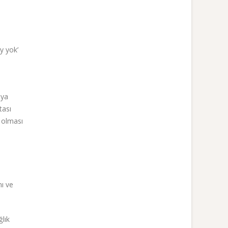
y yok’
nya
tası
 olması
ı ve
lık