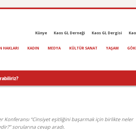
Künye
Kaos GL Derneği
Kaos GL Dergisi
Kao
N HAKLARI
KADIN
MEDYA
KÜLTÜR SANAT
YAŞAM
GÖK
rabiliriz?
er Konferansı “Cinsiyet eşitliğini başarmak için birlikte neler
edir?” sorularına cevap aradı.