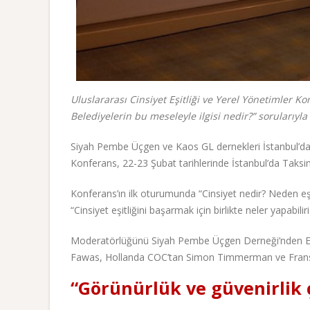
Uluslararası Cinsiyet Eşitliği ve Yerel Yönetimler Kon
Belediyelerin bu meseleyle ilgisi nedir?” sorularıyla
Siyah Pembe Üçgen ve Kaos GL dernekleri İstanbul’da U
Konferans, 22-23 Şubat tarihlerinde İstanbul’da Taksi
Konferans’ın ilk oturumunda “Cinsiyet nedir? Neden eşi
“Cinsiyet eşitliğini başarmak için birlikte neler yapabilir
Moderatörlüğünü Siyah Pembe Üçgen Derneği’nden Erde
Fawas, Hollanda COC’tan Simon Timmerman ve Fransa 
“Görünürlük ve güvenirlik 