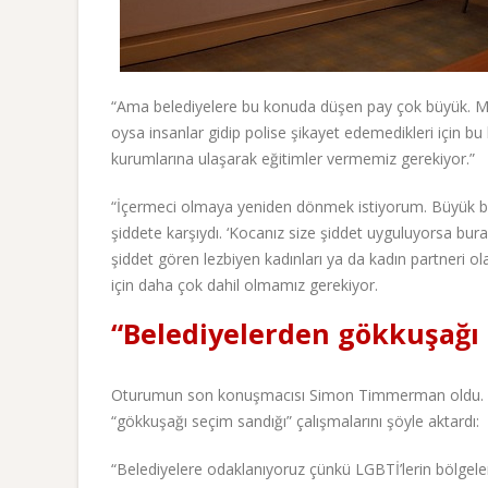
“Ama belediyelere bu konuda düşen pay çok büyük. Mesel
oysa insanlar gidip polise şikayet edemedikleri için b
kurumlarına ulaşarak eğitimler vermemiz gerekiyor.”
“İçermeci olmaya yeniden dönmek istiyorum. Büyük bi
şiddete karşıydı. ‘Kocanız size şiddet uyguluyorsa bura
şiddet gören lezbiyen kadınları ya da kadın partneri 
için daha çok dahil olmamız gerekiyor.
“Belediyelerden gökkuşağı 
Oturumun son konuşmacısı Simon Timmerman oldu. Tim
“gökkuşağı seçim sandığı” çalışmalarını şöyle aktardı:
“Belediyelere odaklanıyoruz çünkü LGBTİ’lerin bölgeler