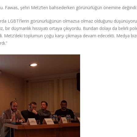
u. Fawas, şehri Metz’ten bahsederken görünürlüğün önemine değindi:
nlarda LGBTİ’lerin görünürlüğünün olmazsa olmaz olduğunu düşünüyor
, bir düşmanlık hissiyatı ortaya çıkıyordu. Bundan dolayı da belirli po
. Metz’deki toplumun çoğu karşı çıkmaya devam edecekti. Medya bi
dı.”