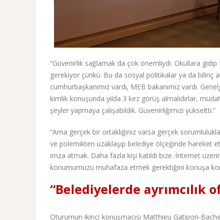
“Güvenirlik sağlamak da çok önemliydi. Okullara gidip 
gerekiyor çünkü. Bu da sosyal politikalar ya da bilinç a
cumhurbaşkanımız vardı, MEB bakanımız vardı. Genelge 
kimlik konuşunda yılda 3 kez görüş almalıdırlar, müdaha
şeyler yapmaya çalışabildik. Güvenirliğimizi yükseltti.”
“Ama gerçek bir ortaklığınız varsa gerçek sorumlulukların
ve polemikten uzaklaşıp belediye ölçeğinde hareket etme
imza atmak. Daha fazla kişi katıldı bize. İnternet üzerind
konumumuzu muhafaza etmek gerektiğini konuşa konu
“Belediyelerde ayrımcılık o
Oturumun ikinci konuşmacısı Matthieu Gatipon-Bachett