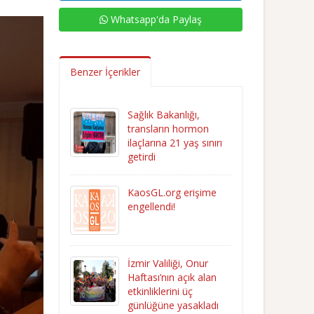
Whatsapp'da Paylaş
Benzer İçerikler
Sağlık Bakanlığı,
transların hormon
ilaçlarına 21 yaş sınırı
getirdi
KaosGL.org erişime
engellendi!
İzmir Valiliği, Onur
Haftası’nın açık alan
etkinliklerini üç
günlüğüne yasakladı