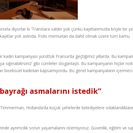
a diyorlar ki ‘Translara saldırı yok çünkü kayıtlarımızda böyle bir şe
u kayıtlar yok aslında. Polis memurları da dahil olmak üzere tüm kamu
r kadın kampanyası yürüttük Fransa’da geçtiğimiz yıllarda. Bu kampa
ya sığınabilirsiniz’ gibi cümleler sloganlaştı. Bu kampanyanın hiçbir nok
olan biseksüel kadınları kapsamıyordu. Bu genel kampanyaların içermeci
bayrağı asmalarını istedik”
merman, Hollanda’da küçük şehirlerde belediyelere odaklandıkların
inde ayrımcılık sorun yaşamalarını istemiyoruz. Güvenlik, eğitim ve sağ