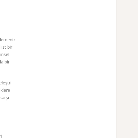
elemeniz
ist bir
insel
a bir
eleştri
iklere
karşı
ri