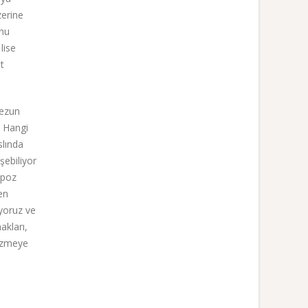
zerine
unu
lise
t
ezun
. Hangi
slında
şebiliyor
opoz
en
ıyoruz ve
akları,
çizmeye