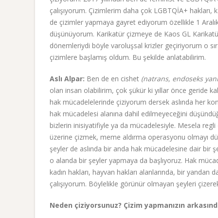
çalışıyorum. Çizimlerim daha çok LGBTQİA+ hakları, k
de çizimler yapmaya gayret ediyorum özellikle 1 Aral
düşünüyorum. Karikatür çizmeye de Kaos GL Karikatür 
dönemleriydi böyle varoluşsal krizler geçiriyorum o sıra
çizimlere başlamış oldum. Bu şekilde anlatabilirim.
Aslı Alpar:
Ben de en cishet
(natrans, endoseks yan
olan insan olabilirim, çok şükür ki yıllar önce geride 
hak mücadelelerinde çiziyorum dersek aslında her k
hak mücadelesi alanına dahil edilmeyeceğini düşündüğü
bizlerin inisiyatifiyle ya da mücadelesiyle. Mesela 
üzerine çizmek, meme aldırma operasyonu olmayı düşü
şeyler de aslında bir anda hak mücadelesine dair bir 
o alanda bir şeyler yapmaya da başlıyoruz. Hak mücadel
kadın hakları, hayvan hakları alanlarında, bir yandan d
çalışıyorum. Böylelikle görünür olmayan şeyleri çizere
Neden çiziyorsunuz? Çizim yapmanızın arkasınd