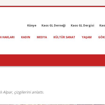
Künye
Kaos GL Derneği
Kaos GL Dergisi
Kao
N HAKLARI
KADIN
MEDYA
KÜLTÜR SANAT
YAŞAM
GÖK
Alpar, çizgilerini anlattı.