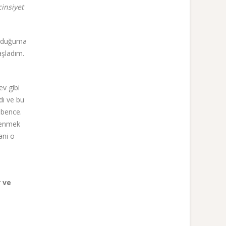
cinsiyet
olduğuma
aşladım.
ev gibi
dı ve bu
 bence.
nlenmek
ani o
r ve