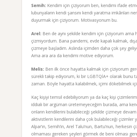
Semih:
Kendim için çiziyorum ben, kendimi ifade etme
lubunyaların kendi şansını kendi yaratma imkânları n
duyurmak için çiziyorum. Motivasyonum bu.
Arel:
Ben de aynı şekilde kendim için çiziyorum ama h
çizmiyordum. Bana pandemi, evde kapalı kalmak, dışar
çizmeye başladım. Aslında içimden daha çok şey geli
Ama ara ara da kendimi motive ediyorum.
Melis:
Ben ilk önce hayatta kalmak için çiziyorum ger
sürekli takip ediyorum, ki bir LGBTQİA+ olarak bunu
zaman. Böyle hayatta kalabilmek, içimi dökebilmek içi
Kaç kişiyi temsil edebiliyorum ya da kaç kişi çizimleri
iddialı bir argüman üretemeyeceğim burada, ama ken
onların kendilerini bulabileceği şekilde çizmeye deva
aktivistlerin kendilerini daha çok bulabileceği çiziml
Alpar’ın, Semih’in, Arel Talu’nun, Bartu’nun, herkesin
olmaması gereken şeyleri görmek de beni olması gere