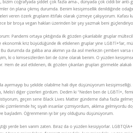
t, bizim coğrafyada şiddet çok fazla ama-, dünyada çok ciddi bir anti-
ilimler ön plana çıkmış durumda. Benim kesişimsellik denildiğinde oda
ri veren özerk grupların ittifakı olarak çizmeye çalışıyorum. Kafası ka
ce bir broşa vegan hakları üzerinden bir şey yazmak beni güçlendiriyo
m: Pandemi ortaya çıktığında ilk gözden çıkarılabilir gruplar mültecil
ve ekonomik kriz büyüdüğünde ilk etkilenen gruplar yine LGBTİ+’lar, mül
or. Bu durumda da galiba ana akımın ya da asıl merkezin çemberi varsa 
eyim, ki o kimsesizlerden biri de özne olarak benim. O yüzden kesişimse
. Hem de asıl etkilenen, ilk gözden çıkarılan grupları görmekle alakalı 
da ayırmayıp bu şekilde olabilme hali diye düşünüyorum kesişimselliği.
 Melis’i diğer çizerleri gördüm. Dedim ki “Neden ben de LGBTİ+, femi
k istiyorum, geçen sene Black Lives Matter gündeme daha fazla gelme
ki çizimlerimde hiç siyah insanlar çizmiyordum, aklıma gelmiyordu do
eye başladım. Öğrenmenin iyi bir şey olduğunu düşünüyorum.
iştiği yerde ben varım zaten. Biraz da o yüzden kesişiyorlar. LGBTQİA+