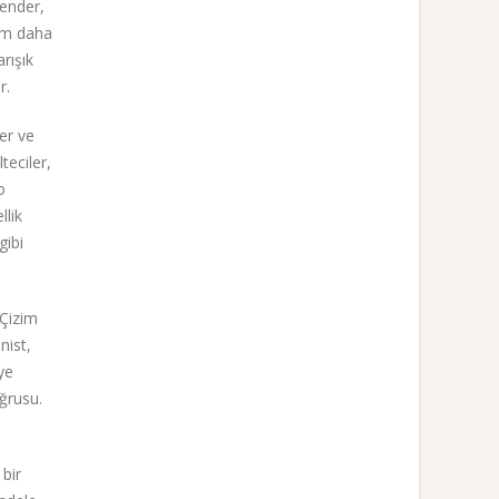
gender,
ğım daha
rışık
r.
er ve
teciler,
o
llik
gibi
 Çizim
nist,
ye
ğrusu.
 bir