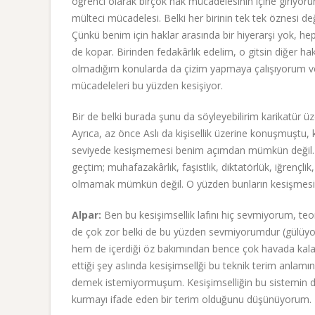
öğrenci olarak birçok hak mücadelesinin içine giriyo
mülteci mücadelesi. Belki her birinin tek tek öznesi de
Çünkü benim için haklar arasında bir hiyerarşi yok, hep
de kopar. Birinden fedakârlık edelim, o gitsin diğer h
olmadığım konularda da çizim yapmaya çalışıyorum ve
mücadeleleri bu yüzden kesişiyor.
Bir de belki burada şunu da söyleyebilirim karikatür üz
Ayrıca, az önce Aslı da kişisellik üzerine konuşmuştu, 
seviyede kesişmemesi benim açımdan mümkün değil. Sö
geçtim; muhafazakârlık, faşistlik, diktatörlük, iğrençlik,
olmamak mümkün değil. O yüzden bunların kesişmesi bi
Alpar:
Ben bu kesişimsellik lafını hiç sevmiyorum, teo
de çok zor belki de bu yüzden sevmiyorumdur (gülüyor)
hem de içerdiği öz bakımından bence çok havada kalan
ettiği şey aslında kesişimsellği bu teknik terim anlam
demek istemiyormuşum. Kesişimselliğin bu sistemin dışı
kurmayı ifade eden bir terim olduğunu düşünüyorum.