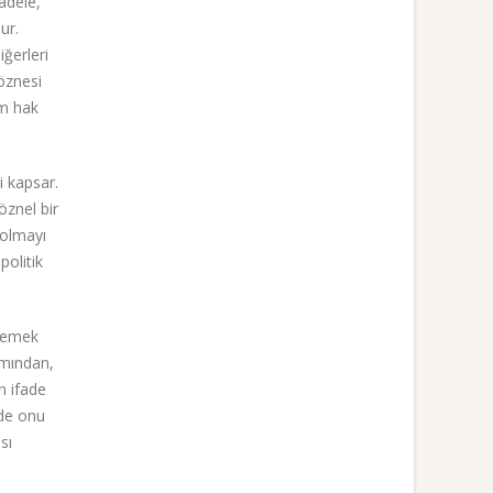
adele,
ur.
iğerleri
öznesi
üm hak
i kapsar.
öznel bir
 olmayı
politik
ylemek
ımından,
n ifade
 de onu
sı