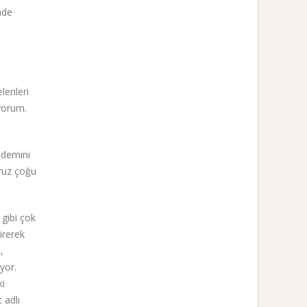
nde
lenleri
yorum.
ndemini
ruz çoğu
 gibi çok
irerek
,
yor.
ki
 adlı