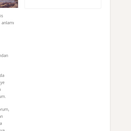
is
n anlamı
ından
nda
eye
ı
um.
orum,
an
na
aya