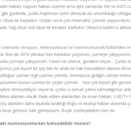
adın hakları, hayvan hakları üzerine ama aynı zamanda HIV ve AIDS ü
ık gibi günlerde, çünkü hepimizin özne olmasak da sorumluluğu olduğ
Okulu ile başladım. Ondan önce çok minimalist çizimler yapıyordum; 
da. Sağ olsun Aslı Alpar ile beraber Karikatür Okulu’na katılınca aktivis
i interseks olmayan, heteroseksüel ve heteroromantik)
bölümden m
kaldı. Ben de 2016 yılından beri karikatür çiziyorum, çizmeye çalışıyorum
onuda çizmeye çalışıyorum. Canım ne isterse, gündem neyse… Çünkü a
müz çok kişisel bir şey bile bir anda bir hak mücadelesi alanına dönü
regli olduğun zaman regli üzerine çizmek, menopoza girdiğin zaman men
nürken bunun üzerine bir şeyler çizmek… Yani çok kişisel gibi görün
şeylere dönüşebiliyor neyse ki, çünkü o zaman yalnız kalmadığımızı anl
esi alanları olarak ifade edilen alanlardan da insan hakları, LGBTİ+ h
a bu alanların daha dışarıda bıraktığı doğa ve ekoloji hakları alanında 
k biraz görünür hale getiriyorum. Böyle özetleyebilirim ben de.
aki motivasyonlardan bahsedebilir misiniz?