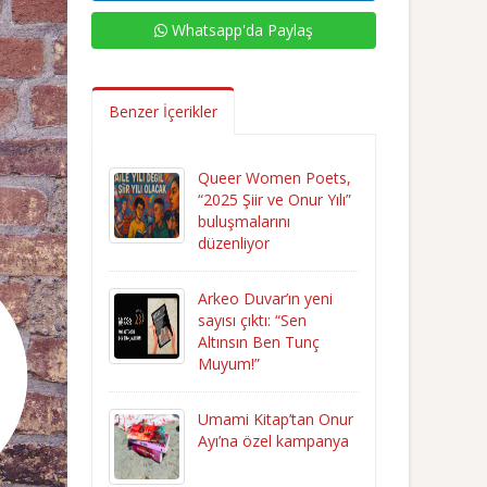
Whatsapp'da Paylaş
Benzer İçerikler
Queer Women Poets,
“2025 Şiir ve Onur Yılı”
buluşmalarını
düzenliyor
Arkeo Duvar’ın yeni
sayısı çıktı: “Sen
Altınsın Ben Tunç
Muyum!”
Umami Kitap’tan Onur
Ayı’na özel kampanya