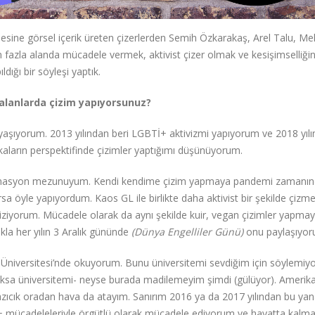
esine görsel içerik üreten çizerlerden Semih Özkarakaş, Arel Talu, Mel
en fazla alanda mücadele vermek, aktivist çizer olmak ve kesişimselliği
dığı bir söyleşi yaptık.
i alanlarda çizim yapıyorsunuz?
şıyorum. 2013 yılından beri LGBTİ+ aktivizmi yapıyorum ve 2018 yıl
ikaların perspektifinde çizimler yaptığımı düşünüyorum.
Animasyon mezunuyum. Kendi kendime çizim yapmaya pandemi zamanı
sa öyle yapıyordum. Kaos GL ile birlikte daha aktivist bir şekilde çizm
iziyorum. Mücadele olarak da aynı şekilde kuir, vegan çizimler yapmay
kla her yılın 3 Aralık gününde
(Dünya Engelliler Günü)
onu paylaşıyor
 Üniversitesi’nde okuyorum. Bunu üniversitemi sevdiğim için söylemiy
oksa üniversitemi- neyse burada madilemeyim şimdi (gülüyor). Amerik
zıcık oradan hava da atayım. Sanırım 2016 ya da 2017 yılından bu ya
A+ mücadeleleriyle örgütlü olarak mücadele ediyorum ve hayatta kalm