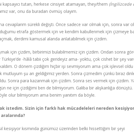
rini kapsayıcı tutan, herkese cinsiyet atamayan, they/them
(İngilizcede 
ocamız var, onu da buradan övmüş olayım.
 cevaplarım sürekli değişti. Önce sadece var olmak için, sonra var 
 olduğumu etrafa göstermek için ve kendim kabullenmek için çizmeye b
açmak, derdimi kamusal alanda anlatabilmek için çizdim.
şmak için çizdim, birbirimizi bulabilmemiz için çizdim. Ondan sonra gör
y Türkiye’de -hâlâ tabii çok gerideyiz ama- yoktu, çok cishet bir şey var
a kaldım. O dönem çizdiğim hiçbir işi sevmiyorum ama çok işlevsel oldu
 çok mutluyum şu an geldiğimiz yerden. Sonra çizmedim çünkü biraz di
ldu. Sonra para kazanmak için çizdim. Sonra ses vermek için çizdim. Y
n ne için çizdiğimi ben de bilmiyorum. Galiba bir alışkanlığa dönüştü.
yle olur bilmiyorum ama benim yanıtım da böyle.
mak istedim. Sizin için farklı hak mücadeleleri nereden kesişiyo
 aralarında?
l kesişiyor kısmında günümüz üzerinden belki hissettiğim bir şeyi