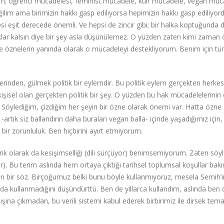
rum; öğrenci mücadelesi, feminist mücadele, kuir mücadele, vegan müc
ğilim ama birimizin hakkı gasp ediliyorsa hepimizin hakkı gasp ediliyord
si eşit derecede önemli. Ve hepsi de zincir gibi; bir halka koptuğunda d
aklar kalsın diye bir şey asla düşünülemez. O yüzden zaten kimi zaman 
 öznelerin yanında olarak o mücadeleyi destekliyorum. Benim için t
erinden, gülmek politik bir eylemdir. Bu politik eylem gerçekten herkes
kişisel olan gerçekten politik bir şey. O yüzden bu hak mücadelelerinin 
ylediğim, çizdiğim her şeyin bir özne olarak önemi var. Hatta özne
 -artık siz ballandırın daha buraları vegan balla- içinde yaşadığımız için, 
r zorunluluk. Ben hiçbirini ayırt etmiyorum.
rik olarak da kesişimselliği (dili sürçüyor) benimsemiyorum. Zaten sö
. Bu terim aslında hem ortaya çıktığı tarihsel toplumsal koşullar bak
 bir söz. Birçoğumuz belki bunu böyle kullanmıyoruz, mesela Semih’i
ında kullanmadığını düşündürttü. Ben de yıllarca kullandım, aslında ben
na çıkmadan, bu verili sistemi kabul ederek birbirimiz ile dirsek tema