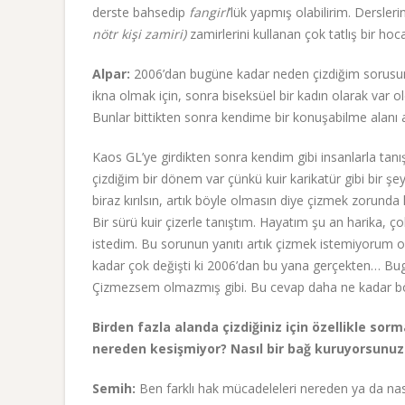
derste bahsedip
fangirl
’lük yapmış olabilirim. Dersle
nötr kişi zamiri)
zamirlerini kullanan çok tatlış bir h
Alpar:
2006’dan bugüne kadar neden çizdiğim sorusuna
ikna olmak için, sonra biseksüel bir kadın olarak var
Bunlar bittikten sonra kendime bir konuşabilme alanı 
Kaos GL’ye girdikten sonra kendim gibi insanlarla tanı
çizdiğim bir dönem var çünkü kuir karikatür gibi bir şe
biraz kırılsın, artık böyle olmasın diye çizmek zorund
Bir sürü kuir çizerle tanıştım. Hayatım şu an harika,
istedim. Bu sorunun yanıtı artık çizmek istemiyorum o
kadar çok değişti ki 2006’dan bu yana gerçekten… Bugü
Çizmezsem olmazmış gibi. Bu cevap daha ne kadar bö
Birden fazla alanda çizdiğiniz için özellikle sor
nereden kesişmiyor? Nasıl bir bağ kuruyorsunuz
Semih:
Ben farklı hak mücadeleleri nereden ya da nası