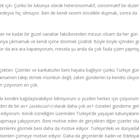
k için. Çünkü bir lubunya olarak heteronormatif, cisnormatif bir düze
eredeyse hiç olmuyor. Ben de kendi sesimi öncelikle duymak, sonra da
er ne kadar bir güzel sanatlar fakültesinden mezun olsam da her gün
ıya çıkmamak ve kendi içime dönmek çizdirdi. Böyle böyle içimden ge
yor da ara ara kapanıyorum, mesela şu anda da çok fazla çizim yapmı
çekten. Çizimler ve karikatürler beni hayata bağlıyor çünkü Türkiye gü
 tamamen takip etmek mümkün değil; zaten gündemin ta kendisi oluyo
n çiziyorum en çok.
mle kendini bağdaştırabiliyor bilmiyorum o yüzden herkes için çiziyorum
dim de bir as+
(aseksüel+)
olarak daha çok as+ özneleri gündeme get
m ediyorum. Kendi öznelliğim üzerinden Türkiye’de yaşayan lubunyaların
er yapmaya çalışıyorum. Beni motive eden de gerçekten diğer çizerler olu
 çizimlerini görmek beni daha da motive ediyor. Türkiye’deki ve dünyada
kenleri çizmeye motive ediyor. Daha da geçenlerde Kadın ve Edebiyat