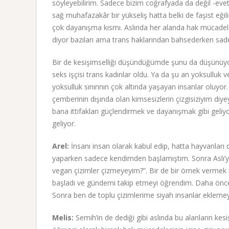
söyleyebilirim. Sadece bizim coğrafyada da değil -eve
sağ muhafazakâr bir yükseliş hatta belki de faşist eğ
çok dayanışma kısmı. Aslında her alanda hak mücadelele
diyor bazıları ama trans haklarından bahsederken sade
Bir de kesişimselliği düşündüğümde şunu da düşünüyoru
seks işçisi trans kadınlar oldu. Ya da şu an yoksulluk 
yoksulluk sınırının çok altında yaşayan insanlar oluy
çemberinin dışında olan kimsesizlerin çizgisiziyim diy
bana ittifakları güçlendirmek ve dayanışmak gibi geliyor
geliyor.
Arel:
İnsanı insan olarak kabul edip, hatta hayvanları 
yaparken sadece kendimden başlamıştım. Sonra Aslı’yı,
vegan çizimler çizmeyeyim?”. Bir de bir örnek verme
başladı ve gündemi takip etmeyi öğrendim. Daha önce
Sonra ben de toplu çizimlerime siyah insanlar eklem
Melis:
Semih’in de dediği gibi aslında bu alanların kes