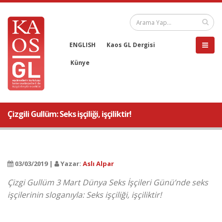
ENGLISH
Kaos GL Dergisi
Künye
Çizgili Gullüm: Seks işçiliği, işçiliktir!
03/03/2019 |
Yazar:
Aslı Alpar
Çizgi Gullüm 3 Mart Dünya Seks İşçileri Günü’nde seks
işçilerinin sloganıyla: Seks işçiliği, işçiliktir!