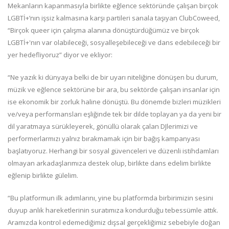
Mekanların kapanmasıyla birlikte eğlence sektöründe çalışan birçok
LGBTİ+’nın işsiz kalmasına karşı partileri sanala taşıyan ClubCoweed,
“Birçok queer için çalışma alanına dönüştürdüğümüz ve birçok
LGBTİ+'nın var olabileceği, sosyalleşebileceği ve dans edebileceği bir
yer hedefliyoruz” diyor ve ekliyor:
“Ne yazık ki dünyaya belki de bir uyarı niteliğine dönüşen bu durum,
müzik ve eğlence sektörüne bir ara, bu sektörde çalışan insanlar için
ise ekonomik bir zorluk haline dönüştü. Bu dönemde bizleri müzikleri
ve/veya performansları eşliğinde tek bir dilde toplayan ya da yeni bir
dil yaratmaya sürükleyerek, gönüllü olarak çalan DJlerimizi ve
performerlarmızı yalnız bırakmamak için bir bağış kampanyası
başlatıyoruz. Herhangi bir sosyal güvenceleri ve düzenli istihdamları
olmayan arkadaşlarımıza destek olup, birlikte dans edelim birlikte
eğlenip birlikte gülelim.
“Bu platformun ilk adımlarını, yine bu platformda birbirimizin sesini
duyup anlık hareketlerinin suratımıza kondurduğu tebessümle attık.
Aramızda kontrol edemediğimiz dışsal gerçekliğimiz sebebiyle doğan