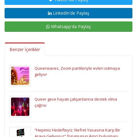
LinkedIn'de Paylaş
Whatsapp'da Paylaş
Benzer İçerikler
Queerwaves, Zoom partileriyle evleri ısıtmaya
geliyor
Queer gece hayatı çalışanlarına destek olma
çağrısı
“Hepimiz Hedefteyiz: Nefret Yasasına Karşı Bir
Araya Geliyoruz” forumunun ikinci buluşması