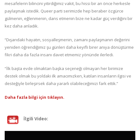
mesafelerin bilincini yitirdiğimiz vakit, bu hissi bir an önce herkesle
paylaşmak istedik. Queer parti serimizde hep beraber özgürce
gülmenin, eğlenmenin, dans etmenin bize ne kadar güç verdiğini bir
kez daha anladık.
“Dışarıdaki hayatın, sosyalleşmenin, zamanı paylaşmanın değerini
yeniden öğrendiğimiz şu günleri daha keyifli birer anıya dönüştürme
fikri daha da fazla insanı davet etmemiz yönünde ilerledi.
“İlk başta evde olmaktan başka seçeneği olmayan her birimize
destek olmak bu yoldaki ilk amacımızken, katılan insanların ilgisi ve
desteğiyle birleşirsek daha yararlı olabileceğimizi fark ettik.”
Daha fazla bilgi için tıklayın.
İlgili Video: