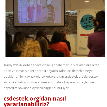
Türkiye’de ilk defa sadece cinsel şiddete maruz bırakılanlara hitap
eden ve cinsel şiddet sonrası hayatta kalanları desteklemeye
odaklanan bir kaynak olarak ortaya çıkan csdestek.org’da destek
sistemi anlatılıyor, şikayet mekanizmaları, başvuru süreçleri ve
özyardım hakkında ayrıntılı bilgiler sunuluyor.
csdestek.org’dan nasıl
yararlanabiliriz?