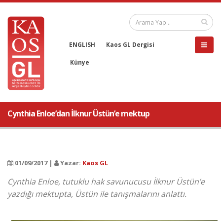
ENGLISH
Kaos GL Dergisi
Künye
Cynthia Enloe’dan İlknur Üstün’e mektup
01/09/2017 |
Yazar:
Kaos GL
Cynthia Enloe, tutuklu hak savunucusu İlknur Üstün’e
yazdığı mektupta, Üstün ile tanışmalarını anlattı.