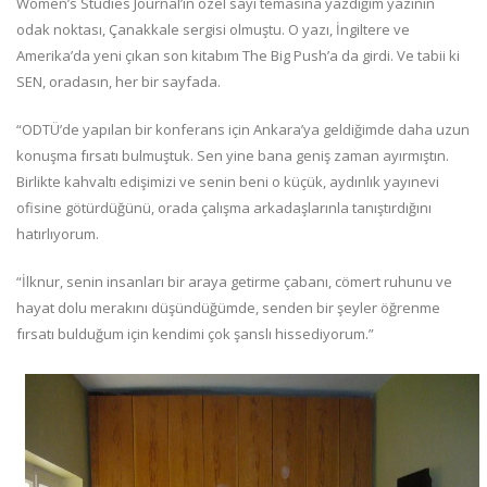
Women’s Studies Journal’ın özel sayı temasına yazdığım yazının
odak noktası, Çanakkale sergisi olmuştu. O yazı, İngiltere ve
Amerika’da yeni çıkan son kitabım The Big Push’a da girdi. Ve tabii ki
SEN, oradasın, her bir sayfada.
“ODTÜ’de yapılan bir konferans için Ankara’ya geldiğimde daha uzun
konuşma fırsatı bulmuştuk. Sen yine bana geniş zaman ayırmıştın.
Birlikte kahvaltı edişimizi ve senin beni o küçük, aydınlık yayınevi
ofisine götürdüğünü, orada çalışma arkadaşlarınla tanıştırdığını
hatırlıyorum.
“İlknur, senin insanları bir araya getirme çabanı, cömert ruhunu ve
hayat dolu merakını düşündüğümde, senden bir şeyler öğrenme
fırsatı bulduğum için kendimi çok şanslı hissediyorum.”