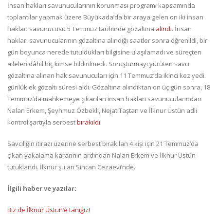
İnsan hakları savunucularının korunması programı kapsamında
toplantılar yapmak üzere Büyükada’da bir araya gelen on iki insan
hakları savunucusu 5 Temmuz tarihinde gözaltına
alındı
. İnsan
hakları savunucularının gözaltına alındığı saatler sonra öğrenildi, bir
gün boyunca nerede tutuldukları bilgisine ulaşılamadı ve süreçten
aileleri dâhil hiç kimse bildirilmedi. Soruşturmayı yürüten savcı
gözaltına alınan hak savunucuları için 11 Temmuz’da ikinci kez yedi
günlük ek gözaltı süresi aldı. Gözaltına alındıktan on üç gün sonra, 18
Temmuz’da mahkemeye çıkarılan insan hakları savunucularından
Nalan Erkem, Şeyhmuz Özbekli, Nejat Taştan ve İlknur Üstün adli
kontrol şartıyla serbest
bırakıldı
.
Savcılığın itirazı üzerine serbest bırakılan 4 kişi için 21 Temmuz’da
çıkan yakalama kararının ardından Nalan Erkem ve İlknur Üstün
tutuklandı. İlknur şu an Sincan Cezaevi’nde.
İlgili haber ve yazılar:
Biz de İlknur Üstün’e tanığız!