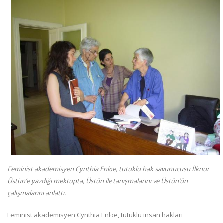
Feminist akademisyen ​Cynthia Enloe, tutuklu hak savunucusu İlknur
Üstün’e yazdığı mektupta, Üstün ile tanışmalarını ve Üstün’ün
çalışmalarını anlattı.
Feminist akademisyen Cynthia Enloe, tutuklu insan hakları