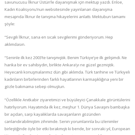
savunucusu İlknur Üstün’le dayanışmak için mektup yazdı. Enloe,
Kadın Koalisyonu’nun websitesinde yayınlanan dayanışma
mesajında İlknur ile tanışma hikayelerini anlattı. Mektubun tamamı
şöyle:
“Sevgili İlknur, sana en sıcak sevgilerimi gönderiyorum. Hep
aklımdasın.
“Seninle ilk kez 2003’te tanışmıştık. Benim Türkiye’ye ilk gelişimdi. Ne
harika bir ev sahibiydin, birlikte Ankara’yı ne güzel gezmiştik.
Heyecanlı konuşmalarımız dün gibi aklımda. Türk tarihine ve Türkiyeli
kadınların birbirlerinden farklı hayatlarının karmaşıklığına yeni bir
gözle bakmama sebep olmuştun.
“Özellikle Anıtkabir ziyaretimizi ve büyüleyici Çanakkale görüntülerini
hatırlıyorum. Hayatımda ilk kez, meşhur 1. Dünya Savaşını bambaşka
bir açıdan, sarp kayalıklarda savaşanların gözünden
canlandırabilmiştim zihnimde. Senin yorumlarınla bu izlenimler
birleştiğinde öyle bir etki bırakmıştı ki bende, bir sonraki yıl, European