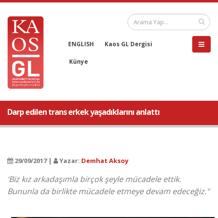
ENGLISH
Kaos GL Dergisi
Künye
Darp edilen trans erkek yaşadıklarını anlattı
29/09/2017 |
Yazar:
Demhat Aksoy
‘Biz kız arkadaşımla birçok şeyle mücadele ettik.
Bununla da birlikte mücadele etmeye devam edeceğiz."