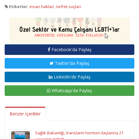
Etiketler:
insan hakları
,
nefret suçları
Facebook'da Paylaş
Twitter'da Paylaş
LinkedIn'de Paylaş
Whatsapp'da Paylaş
Benzer İçerikler
Sağlık Bakanlığı, transların hormon ilaçlarına 21