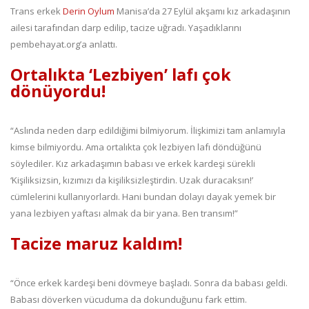
Trans erkek
Derin Oylum
Manisa’da 27 Eylül akşamı kız arkadaşının
ailesi tarafından darp edilip, tacize uğradı. Yaşadıklarını
pembehayat.org’a anlattı.
Ortalıkta ‘Lezbiyen’ lafı çok
dönüyordu!
“Aslında neden darp edildiğimi bilmiyorum. İlişkimizi tam anlamıyla
kimse bilmiyordu. Ama ortalıkta çok lezbiyen lafı döndüğünü
söylediler. Kız arkadaşımın babası ve erkek kardeşi sürekli
‘Kişiliksizsin, kızımızı da kişiliksizleştirdin. Uzak duracaksın!’
cümlelerini kullanıyorlardı. Hani bundan dolayı dayak yemek bir
yana lezbiyen yaftası almak da bir yana. Ben transım!”
Tacize maruz kaldım!
“Önce erkek kardeşi beni dövmeye başladı. Sonra da babası geldi.
Babası döverken vücuduma da dokunduğunu fark ettim.