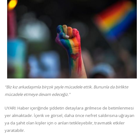
“Biz kız arkadaşımla birçok şeyle mücadele ettik. Bununla da birlikte
mücadele etmeye devam edeceğiz."
UYARI: Haber içeriğinde şiddetin detaylara girilmese de betimlenmesi
yer almaktadır. İçerik ve görsel, daha önce nefret saldırısına uğrayan
ya da şahit olan kişiler için o anları tetikleyebilir, travmatik etkiler
yaratabilir.