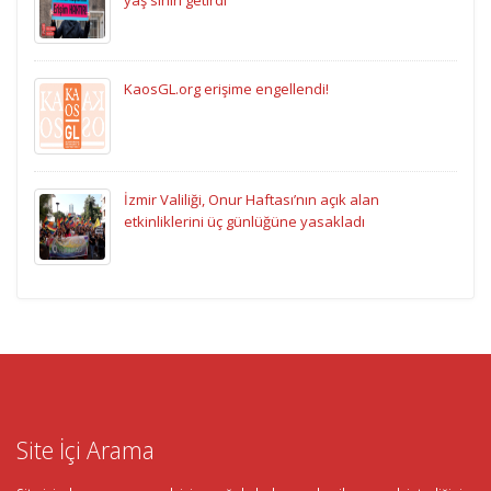
yaş sınırı getirdi
KaosGL.org erişime engellendi!
İzmir Valiliği, Onur Haftası’nın açık alan
etkinliklerini üç günlüğüne yasakladı
Site İçi Arama