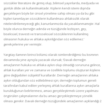
sözcükler literatüre de girmiş olup, bilimsel yayınlarda, medyada ve
günlük dilde sık kullanılmaktadır. Kişilerin kendi istemi dışında
gerçekleşen böyle bir cinsel yönelime sahip olması ya da bu gibi
kişileri tanımlayan sözcüklerin kullanılması ahlaksızlık olarak
nitelendirilemeyeceği gibi, kanunlarımızda da yasaklanmamıştır. Hal
böyle olunca derneğin adında ve tüzüğünde lezbiyen, gey,
biseksüel, travesti ve transseksüel sözcüklerinin kullanılmış
olmasının hukuka ve ahlaka aykırılığından söz edilemez.’
gerekçelerine yer vermiştir.
Yargıtay ilamının birinci bölümü olarak isimlendirdiğimiz bu kısmının
devamında yine aynıyla yazacak olursak; ‘Davalı derneğin
amaçlarının hukuka ve ahlaka aykırı olup olmadığı sorununa gelince,
ahlak kuralları yer ve zamana ve özellikle toplumu oluşturan kişilere
göre değişebilen sübjektif kurallardır. Derneğin amaçlarının ahlaka
aykırı olduğundan söz edilebilmesi için; derneğin toplumun geneli
tarafından kabul edilen yerleşmiş ahlak kurallarına aykırı amaçlarla
kurulduğunun belirlenmesi, amacı gerçekleştirmek üzere yapılması
öngörülen çalışmalarının da bu amacı gerçekleştirmeye yönelik
olması gerekir. Davalı derneğin tüzüğündeki amaçlarının açıklandığı 2