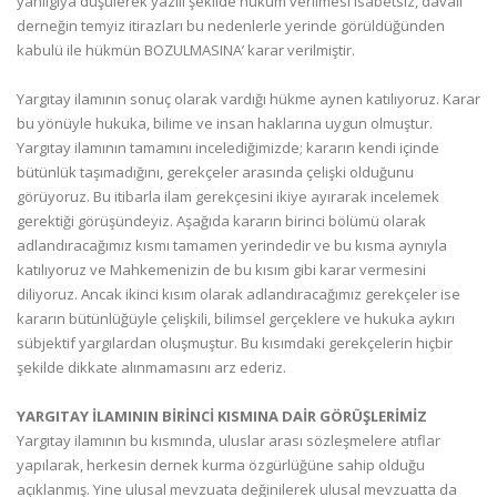
yanılgıya düşülerek yazılı şekilde hüküm verilmesi isabetsiz, davalı
derneğin temyiz itirazları bu nedenlerle yerinde görüldüğünden
kabulü ile hükmün BOZULMASINA’ karar verilmiştir.
Yargıtay ilamının sonuç olarak vardığı hükme aynen katılıyoruz. Karar
bu yönüyle hukuka, bilime ve insan haklarına uygun olmuştur.
Yargıtay ilamının tamamını incelediğimizde; kararın kendi içinde
bütünlük taşımadığını, gerekçeler arasında çelişki olduğunu
görüyoruz. Bu itibarla ilam gerekçesini ikiye ayırarak incelemek
gerektiği görüşündeyiz. Aşağıda kararın birinci bölümü olarak
adlandıracağımız kısmı tamamen yerindedir ve bu kısma aynıyla
katılıyoruz ve Mahkemenizin de bu kısım gibi karar vermesini
diliyoruz. Ancak ikinci kısım olarak adlandıracağımız gerekçeler ise
kararın bütünlüğüyle çelişkili, bilimsel gerçeklere ve hukuka aykırı
sübjektif yargılardan oluşmuştur. Bu kısımdaki gerekçelerin hiçbir
şekilde dikkate alınmamasını arz ederiz.
YARGITAY İLAMININ BİRİNCİ KISMINA DAİR GÖRÜŞLERİMİZ
Yargıtay ilamının bu kısmında, uluslar arası sözleşmelere atıflar
yapılarak, herkesin dernek kurma özgürlüğüne sahip olduğu
açıklanmış. Yine ulusal mevzuata değinilerek ulusal mevzuatta da