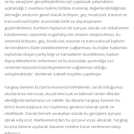
ve bu amaçların gerçekleştirilmesi için yapılacak çalışmaların
açıklandığı 3. maddesi hükmü birlikte incelenip değerlendirildiğinde;
derneğin amacının genel olarak lezbiyen, gey, biseksüel, travesti ve
transseksüel kişiler arasındaki birlik ve dayanışmanın
güçlendirilmesi, bunların toplumun bir parçası olarak var olduklarının
kanıtlanması, toplumda özgürlükçü bir ortamın oluşturulması, bu
ortamda lezbiyen, gey, biseksüel, travesti ve transseksüel kişilerin
de kendilerini ifade edebilmelerinin sağlanması, bu kişiler hakkında
toplumda oluşan yanlış bilgi ve kanaatlerin düzeltilmesi, toplum
dışına itilmelerinin önlenmesi ve bu konudaki ayrımcılığa son
verilerek toplumla bütünleşmelerinin sağlanması olduğu
anlaşılmaktadır.’ denilerek isabetli tespitler yapılmıştır.
Yargıtay ilamının bu birinci kısmında belirtilenler, tarafı olduğumuz
uluslararası mevzuat, ulusal mevzuat ve bilimsel veriler dikkate
alındığında tartışmasız ve sabittir. Bu itibarla Yargıtay ilamının bu
birinci kısmı başkaca söz söylemeyi gereksiz kılacak içerik ve
niteliktedir. Davalı Dernek avukatları olarak bu görüşlere aynıyla
iştirak ediyoruz. Mahkemenizden bu çerçeve esas alınarak, Yargıtay
bozma ilamına uyularak davanın reddine karar verilmesini talep
ediyoruz.