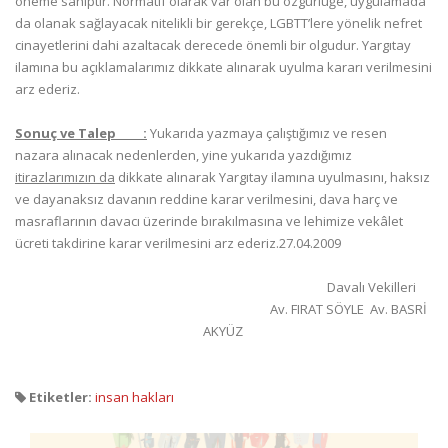
öneme sahiptir. Normatif olarak var olan bu özgürlüğe, uygulamada
da olanak sağlayacak nitelikli bir gerekçe, LGBTT’lere yönelik nefret
cinayetlerini dahi azaltacak derecede önemli bir olgudur. Yargıtay
ilamına bu açıklamalarımız dikkate alınarak uyulma kararı verilmesini
arz ederiz.
Sonuç ve Talep :
Yukarıda yazmaya çalıştığımız ve resen
nazara alınacak nedenlerden, yine yukarıda yazdığımız
itirazlarımızın da
dikkate alınarak Yargıtay ilamına uyulmasını, haksız
ve dayanaksız davanın reddine karar verilmesini, dava harç ve
masraflarının davacı üzerinde bırakılmasına ve lehimize vekâlet
ücreti takdirine karar verilmesini arz ederiz.27.04.2009
Davalı Vekilleri
Av. FIRAT SÖYLE Av. BASRİ
AKYÜZ
Etiketler:
insan hakları