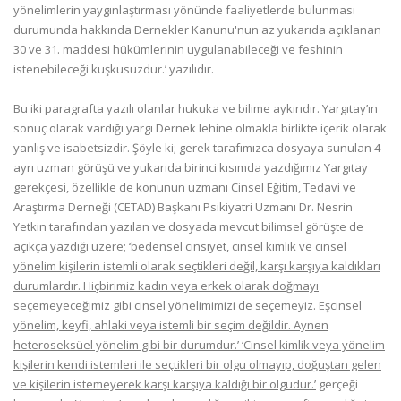
yönelimlerin yaygınlaştırması yönünde faaliyetlerde bulunması
durumunda hakkında Dernekler Kanunu'nun az yukarıda açıklanan
30 ve 31. maddesi hükümlerinin uygulanabileceği ve feshinin
istenebileceği kuşkusuzdur.’ yazılıdır.
Bu iki paragrafta yazılı olanlar hukuka ve bilime aykırıdır. Yargıtay’ın
sonuç olarak vardığı yargı Dernek lehine olmakla birlikte içerik olarak
yanlış ve isabetsizdir. Şöyle ki; gerek tarafımızca dosyaya sunulan 4
ayrı uzman görüşü ve yukarıda birinci kısımda yazdığımız Yargıtay
gerekçesi, özellikle de konunun uzmanı Cinsel Eğitim, Tedavi ve
Araştırma Derneği (CETAD) Başkanı Psikiyatri Uzmanı Dr. Nesrin
Yetkin tarafından yazılan ve dosyada mevcut bilimsel görüşte de
açıkça yazdığı üzere; ‘
bedensel cinsiyet, cinsel kimlik ve cinsel
yönelim kişilerin istemli olarak seçtikleri değil, karşı karşıya kaldıkları
durumlardır. Hiçbirimiz kadın veya erkek olarak doğmayı
seçemeyeceğimiz gibi cinsel yönelimimizi de seçemeyiz. Eşcinsel
yönelim, keyfi, ahlaki veya istemli bir seçim değildir. Aynen
heteroseksüel yönelim gibi bir durumdur.’ ‘Cinsel kimlik veya yönelim
kişilerin kendi istemleri ile seçtikleri bir olgu olmayıp, doğuştan gelen
ve kişilerin istemeyerek karşı karşıya kaldığı bir olgudur.’
gerçeği