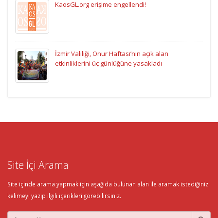
KaosGL.org erişime engellendi!
İzmir Valiliği, Onur Haftası’nın açık alan
etkinliklerini üç günlüğüne yasakladı
Site İçi Arama
Site içinde arama yapmak için aşağıda bulunan alan ile aramak istediğiniz
kelimeyi yazıp ilgili içerikleri görebilirsiniz.