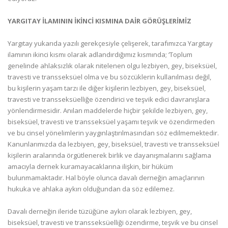
YARGITAY İLAMININ İKİNCİ KISMINA DAİR GÖRÜŞLERİMİZ
Yargıtay yukarıda yazılı gerekçesiyle çelişerek, tarafımızca Yargıtay
ilamının ikinci kısmı olarak adlandırdığımız kısmında; ‘Toplum
genelinde ahlaksızlık olarak nitelenen olgu lezbiyen, gey, biseksüel,
travesti ve transseksüel olma ve bu sözcüklerin kullanılması değil,
bu kişilerin yaşam tarzı ile diğer kişilerin lezbiyen, gey, biseksüel,
travesti ve transseksüelliğe özendirici ve teşvik edici davranışlara
yönlendirmesidir. Anılan maddelerde hiçbir şekilde lezbiyen, gey,
biseksüel, travesti ve transseksüel yaşamı teşvik ve özendirmeden
ve bu cinsel yönelimlerin yaygınlaştırılmasından söz edilmemektedir.
Kanunlarımızda da lezbiyen, gey, biseksüel, travesti ve transseksüel
kişilerin aralarında örgütlenerek birlik ve dayanışmalarını sağlama
amacıyla dernek kuramayacaklarına ilişkin, bir hüküm
bulunmamaktadır. Hal böyle olunca davalı derneğin amaçlarının
hukuka ve ahlaka aykırı olduğundan da söz edilemez.
Davalı derneğin ileride tüzüğüne aykırı olarak lezbiyen, gey,
biseksüel, travesti ve transseksüelliği özendirme, teşvik ve bu cinsel