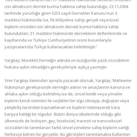
izin almaksızın dernek kurma hakkına sahip bulunduğu, 23.11.2004
tarihinde yürürlüğe giren 5253 sayılı Dernekler Kanunu'nun 3.
maddesi hükmünde ise, fiil ehliyetine sahip gerçek veya tüzel
kişilerin önceden izin almaksızın dernek kurma hakkına sahip
bulundukları, 31. maddesi hükmünde derneklerin defterlerinde ve
kayıtlarında ve Türkiye Cumhuriyetinin resmi kurumlarıyla
yazışmalarında Türkçe kullanacakları belirtilmiştir.’
Yargıtay; Müvekkil Derneğin adında ve tüzüğünde yazılı sözcüklerin
hukuka aykırı olmadığını gerekçeleriyle açıkça yazmıştır.
Yine Yargıtay ilamından aynıyla yazacak olursak, Yargıtay; ‘Mahkeme
hükmünün gerekçesinde derneğin adının ve amaçlarının kanuna ve
ahlaka aykırı olduğu belirtilmiş ise de, cinsel kimlik veya yönelim
kişilerin kendi istemleri ile seçtikleri bir olgu olmayıp, doğuştan veya
yetiştiriliş tarzından kaynaklanan ve kişilerin istemeyerek karşı
karşıya kaldığı bir olgudur. Bütün dünya ülkelerinde olduğu gibi
ülkemizde de lezbiyen, gey, biseksüel, travesti ve transseksüel
sözcükleri ile tanımlanan farklı cinsel yönelime sahip kişilerin varlığı
herkesçe bilinen bir gerçektir. Bu gibi kişileri tanımlamakta kullanılan