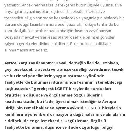
yazmıştır. Ancak her nasılsa, gerekçenin bütünlüğüyle uyumsuz ve
önyargılarla yazılmış olan, eşcinsel, biseksüel, travesti ve
transseksüelliğin sonradan kazanılacak ve yaygınlaştırılabilecek bir
durum olduğu kısımlarını maalesef yazarak; Türkiye tarihinde bu
konu ile ilgili ilk olacak içtihadın niteliğini kısmen zayıflatmıştır.
Dosyada mevcut verileri esas alarak özellikle bilimsel görüşler
ışığında gerekçelendirilmesini dileriz. Bu ikinci kısmın dikkate
alınmamasını arz ederiz.
Ayrıca; Yargıtay İlamının; "Davalı derneğin ileride; lezbiyen,
gey, biseksüel, travesti ve transseksüelliği özendirme, teşvik
ve bu cinsel yönelimlerin yaygınlaştırması yönünde
faaliyetlerde bulunması durumunda feshinin istenebileceği
kuşkusuzdur." gerekçesi; LGBTT bireyler ile kurdukları
örgütlerin düşünce ve örgütlenme özgürlüklerini
kısıtlamaktadır, bu ifade, üyesi olmak istediğimiz Avrupa
Birliği'nin temel haklar anlayışına aykırıdır. LGBTT bireylerin
kendilerine yönelik enformasyonu dağıtmalarını ve almalarını
ciddi şekilde engellemektedir. Örgütlenme, örgütlü
faaliyette bulunma, düşünce ve ifade özgürlüğü, bilgiyi