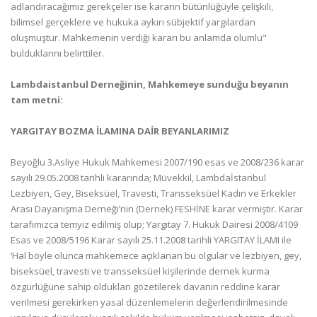
adlandıracağımız gerekçeler ise kararın bütünlüğüyle çelişkili,
bilimsel gerçeklere ve hukuka aykırı sübjektif yargılardan
oluşmuştur. Mahkemenin verdiği kararı bu anlamda olumlu"
bulduklarını belirttiler.
Lambdaistanbul Derneğinin, Mahkemeye sunduğu beyanın
tam metni:
YARGITAY BOZMA İLAMINA DAİR BEYANLARIMIZ
Beyoğlu 3.Asliye Hukuk Mahkemesi 2007/190 esas ve 2008/236 karar
sayılı 29.05.2008 tarihli kararında; Müvekkil, Lambdaİstanbul
Lezbiyen, Gey, Biseksüel, Travesti, Transseksüel Kadın ve Erkekler
Arası Dayanışma Derneği’nin (Dernek) FESHİNE karar vermiştir. Karar
tarafımızca temyiz edilmiş olup; Yargıtay 7. Hukuk Dairesi 2008/4109
Esas ve 2008/5196 Karar sayılı 25.11.2008 tarihli YARGITAY İLAMI ile
‘Hal böyle olunca mahkemece açıklanan bu olgular ve lezbiyen, gey,
biseksüel, travesti ve transseksüel kişilerinde dernek kurma
özgürlüğüne sahip oldukları gözetilerek davanın reddine karar
verilmesi gerekirken yasal düzenlemelerin değerlendirilmesinde