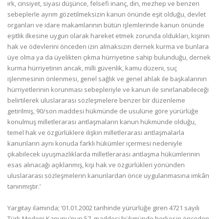
ırk, cinsiyet, siyasi düşünce, felsefi inanç, din, mezhep ve benzeri
sebeplerle ayrım gözetilmeksizin kanun önünde eşit olduğu, devlet
organları ve idare makamlarının bütün işlemlerinde kanun önünde
eşitlik ilkesine uygun olarak hareket etmek zorunda oldukları, kişinin
hak ve ödevlerini önceden izin almaksızın dernek kurma ve bunlara
üye olma ya da üyelikten çıkma hürriyetine sahip bulunduğu, dernek
kurma hürriyetinin ancak, milli güvenlik, kamu düzeni, suç
işlenmesinin önlenmesi, genel sağlık ve genel ahlak ile başkalarının
hürriyetlerinin korunması sebepleriyle ve kanun ile sınırlanabileceği
belirtilerek uluslararası sözleşmelere benzer bir düzenleme
getirilmiş, 90/son maddesi hükmünde de usulüne göre yürürlüğe
konulmuş milletlerarası antlaşmaların kanun hükmünde olduğu,
temel hak ve özgürlüklere ilişkin milletlerarası antlaşmalarla
kanunların aynı konuda farklı hükümler içermesi nedeniyle
çıkabilecek uyuşmazlıklarda milletlerarası antlaşma hükümlerinin
esas alınacağı açıklanmış, kişi hak ve özgürlükleri yönünden
uluslararası sözleşmelerin kanunlardan önce uygulanmasına imkân
tanınmıştır.’
Yargıtay ilamında; ‘01.01.2002 tarihinde yürürlüğe giren 4721 sayılı
Türk Medeni Kanunu'nun 57. maddesi hükmünde herkesin önceden