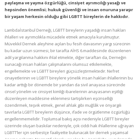
paylaşma ve yayma özgürlüğü, cinsiyet ayrımcılığı yasağı ve
hepsinden önemlisi; hukuk güvenliği ve insan onuruna yaraşır
bir yaşam herkesin olduğu gibi LGBTT bireylerin de hakkıdır.
Lambdaİstanbul Derneği, LGBTT bireylerin yaşadığı insan hakları
ihlalleri ve ayrımcılıkla mücadele etmek amacıyla kurulmuştur.
Müvekkil Dernek aleyhine açılan bu fesih davasının yargı sürecinin
bu kadar uzun sürmesi, bir tarafta AİHS 6.maddesinde düzenlenen
adil yargılanma hakkını ihlal etmekte, diğer taraftan da, Derneğin
sunacağı insan hakları çalışmalarını olumsuz etkilemekte,
engellemekte ve LGBTT bireyleri güçsüzleştirmektedir. Nefret
cinayetlerinin ve LGBTT bireylere yönelik insan hakları ihlallerinin bu
kadar arttığı bir dönemde bir yandan da sivil anayasa sürecinde
cinsel yönelim ve cinsiyet kimliği ibarelerinin anayasanın eşitliği
düzenleyen maddesine eklenmesi tartışılırken eşcinselliği
özendirmek, teşvik etmek, genel ahlak gibi muğlâk ve önyargılı
tavırlarla LGBTT bireylerin düşünce, ifade ve örgütlenme özgürlüğü
engellenmemelidir. Toplumsal bakış açısı nedeniyle LGBTT bireyler
üzerinde oluşan baskılar nedeniyle, çok ciddi hak ihlallerine uğrayan
LGBTT’ler için serbestçe faaliyette bulunacak bir dernek yaşamsal