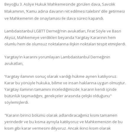
Beyoğlu 3. Asliye Hukuk Mahkemesinde görülen dava, Savcılık
Makamının, ‘Kamu adına davanın ret edilmesi talebini’ dile getirmesi
ve Mahkemenin de onaylaması ile dava süreci kapandı.
Lambdaistanbul LGBTT Derneği’nin avukatları, Fırat Söyle ve Basri
Akyüz, Mahkemeye verdikleri beyanda Yargıtay Kararının hem
olumlu hem de olumsuz noktalarına ilişkin noktaları tespit etmişlerdi.
Yargıtay’ın kararını yorumlayan Lambdaistanbul Derneğinin
avukatları,
‘Yargıtay ilamının sonuç olarak vardığı hükme aynen katılıyoruz.
Karar bu yönüyle hukuka, bilime ve insan haklarına uygun olmuştur.
Yargıtay ilamının tamamını incelediğimizde; kararın kendi içinde
bütünlük taşımadığını, gerekçeler arasında çelişki olduğunu"
söylemişlerdi.
"Kararın birinci bölümü olarak adlandıracağımız kısmı tamamen
yerindedir ve bu kısma aynıyla katılıyoruz ve Mahkemenizin de bu
kısım gibi karar vermesini diliyoruz. Ancak ikinci kısım olarak