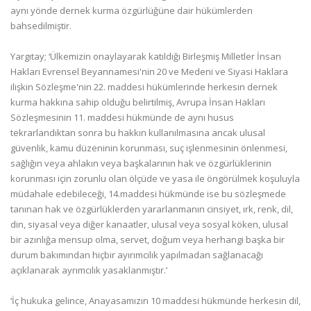
aynı yönde dernek kurma özgürlüğüne dair hükümlerden
bahsedilmiştir.
Yargıtay; ‘Ülkemizin onaylayarak katıldığı Birleşmiş Milletler İnsan
Hakları Evrensel Beyannamesi'nin 20 ve Medeni ve Siyasi Haklara
ilişkin Sözleşme'nin 22. maddesi hükümlerinde herkesin dernek
kurma hakkına sahip olduğu belirtilmiş, Avrupa İnsan Hakları
Sözleşmesinin 11. maddesi hükmünde de aynı husus
tekrarlandıktan sonra bu hakkın kullanılmasına ancak ulusal
güvenlik, kamu düzeninin korunması, suç işlenmesinin önlenmesi,
sağlığın veya ahlakın veya başkalarının hak ve özgürlüklerinin
korunması için zorunlu olan ölçüde ve yasa ile öngörülmek koşuluyla
müdahale edebileceği, 14.maddesi hükmünde ise bu sözleşmede
tanınan hak ve özgürlüklerden yararlanmanın cinsiyet, ırk, renk, dil,
din, siyasal veya diğer kanaatler, ulusal veya sosyal köken, ulusal
bir azınlığa mensup olma, servet, doğum veya herhangi başka bir
durum bakımından hiçbir ayırımcılık yapılmadan sağlanacağı
açıklanarak ayrımcılık yasaklanmıştır.’
‘İç hukuka gelince, Anayasamızın 10 maddesi hükmünde herkesin dil,