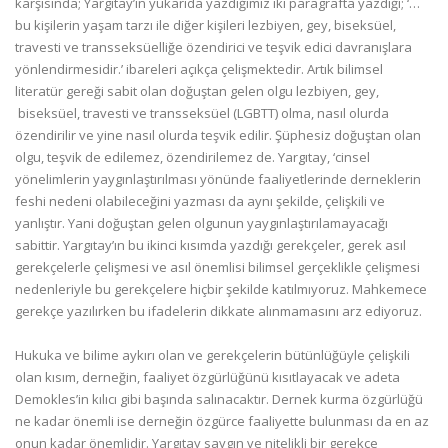
karşısında; Yargıtay’ın yukarıda yazdığımız iki paragrafta yazdığı; ‘…
bu kişilerin yaşam tarzı ile diğer kişileri lezbiyen, gey, biseksüel,
travesti ve transseksüelliğe özendirici ve teşvik edici davranışlara
yönlendirmesidir.’ ibareleri açıkça çelişmektedir. Artık bilimsel
literatür gereği sabit olan doğuştan gelen olgu lezbiyen, gey,
biseksüel, travesti ve transseksüel (LGBTT) olma, nasıl olurda
özendirilir ve yine nasıl olurda teşvik edilir. Şüphesiz doğuştan olan
olgu, teşvik de edilemez, özendirilemez de. Yargıtay, ‘cinsel
yönelimlerin yaygınlaştırılması yönünde faaliyetlerinde derneklerin
feshi nedeni olabileceğini yazması da aynı şekilde, çelişkili ve
yanlıştır. Yani doğuştan gelen olgunun yaygınlaştırılamayacağı
sabittir. Yargıtay’ın bu ikinci kısımda yazdığı gerekçeler, gerek asıl
gerekçelerle çelişmesi ve asıl önemlisi bilimsel gerçeklikle çelişmesi
nedenleriyle bu gerekçelere hiçbir şekilde katılmıyoruz. Mahkemece
gerekçe yazılırken bu ifadelerin dikkate alınmamasını arz ediyoruz.
Hukuka ve bilime aykırı olan ve gerekçelerin bütünlüğüyle çelişkili
olan kısım, derneğin, faaliyet özgürlüğünü kısıtlayacak ve adeta
Demokles’in kılıcı gibi başında salınacaktır. Dernek kurma özgürlüğü
ne kadar önemli ise derneğin özgürce faaliyette bulunması da en az
onun kadar önemlidir. Yargıtay saygın ve nitelikli bir gerekçe