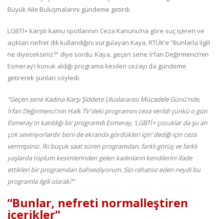
Büyük Aile Buluşmalarını gündeme getirdi.
LGBTİ+ karşıtı kamu spotlarının Ceza Kanunu’na göre suç içeren ve
açıktan nefret dili kullandığını vurgulayan Kaya, RTÜK’e “Bunlarla ilgili
ne diyeceksiniz?” diye sordu. Kaya, geçen sene İrfan Değirmenci’nin
Esmeray’ı konuk aldığı programa kesilen cezayı da gündeme
getirerek şunları söyledi:
“Geçen sene Kadına Karşı Şiddete Uluslararası Mücadele Günü'nde,
İrfan Değirmenci'nin Halk TV'deki programını ceza verildi çünkü o gün
Esmeray'ın katıldığı bir programdı Esmeray, ‘LGBTİ+ çocuklar da şu an
çok seviniyorlardır beni de ekranda gördükleri için’ dediği için ceza
vermişsiniz. İki buçuk saat süren programdan, farklı görüş ve farklı
yaşlarda toplum kesimlerinden gelen kadınların kendilerini ifade
ettikleri bir programdan bahsediyorum. Sizi rahatsız eden neydi bu
programla ilgili olarak?”
“Bunlar, nefreti normalleştiren
içerikler”