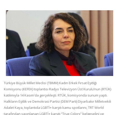
Türkiye Büyük Millet Meclisi (TBMM) Kadın Erkek Fırsat Eşitliği
Komisyonu (KEFEK) toplantısı Radyo Televizyon Üst Kurulu’nun (RTÜK)
katılımıyla 14 Kasım'da gerçekleşti. RTÜK, komisyonda sunum yaptı.
Halkların Eşitlik ve Demokrasi Partisi (DEM Parti) Diyarbakır Milletvekili
Adalet Kaya, toplantıda LGBTİ+ karşıtı kamu spotlarını, TRT World
tarafından yayınlanan LGBTİ+ karşıtı “True Colors” belgeselini ve