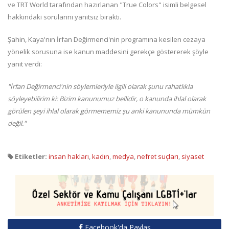
ve TRT World tarafından hazırlanan "True Colors" isimli belgesel
hakkındaki sorularını yanıtsız bıraktı.
Şahin, Kaya'nın İrfan Değirmenci'nin programına kesilen cezaya
yönelik sorusuna ise kanun maddesini gerekçe göstererek şöyle
yanıt verdi:
"İrfan Değirmenci'nin söylemleriyle ilgili olarak şunu rahatlıkla
söyleyebilirim ki: Bizim kanunumuz bellidir, o kanunda ihlal olarak
görülen şeyi ihlal olarak görmememiz şu anki kanununda mümkün
değil."
Etiketler:
insan hakları
,
kadın
,
medya
,
nefret suçları
,
siyaset
Facebook'da Paylaş