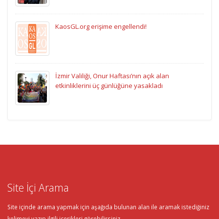
KaosGL.org erişime engellendi!
İzmir Valiliği, Onur Haftası’nın açık alan
etkinliklerini üç günlüğüne yasakladı
Site İçi Arama
Site içinde arama yapmak için aşağıda bulunan alan ile aramak istediğiniz
kelimeyi yazıp ilgili içerikleri görebilirsiniz.