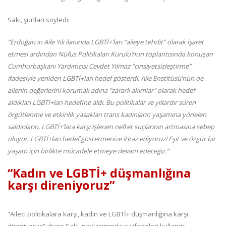
Saki, şunları söyledi:
“Erdoğan'ın Aile Yılı ilanında LGBTİ+’ları “aileye tehdit” olarak işaret
etmesi ardından Nüfus Politikaları Kurulu’nun toplantısında konuşan
Cumhurbaşkanı Yardımcısı Cevdet Yılmaz “cinsiyetsizleştirme”
ifadesiyle yeniden LGBTİ+ları hedef gösterdi. Aile Enstitüsü’nün de
ailenin değerlerini korumak adına "zararlı akımlar" olarak hedef
aldıkları LGBTİ+ları hedefine aldı. Bu politikalar ve yıllardır süren
örgütlenme ve etkinlik yasakları trans kadınların yaşamına yönelen
saldırıların, LGBTİ+’lara karşı işlenen nefret suçlarının artmasına sebep
oluyor. LGBTİ+ları hedef göstermenize itiraz ediyoruz! Eşit ve özgür bir
yaşam için birlikte mücadele etmeye devam edeceğiz.”
“Kadın ve LGBTİ+ düşmanlığına
karşı direniyoruz”
“Aileci politikalara karşı, kadın ve LGBTİ+ düşmanlığına karşı