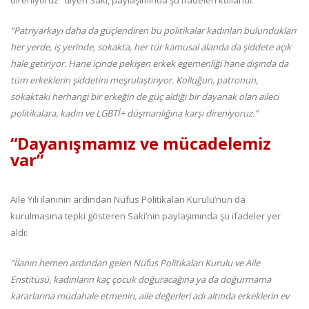
direniyoruz” diyen Saki, paylaşımında şu ifadeleri kullandı:
“Patriyarkayı daha da güçlendiren bu politikalar kadınları bulundukları
her yerde, iş yerinde, sokakta, her tür kamusal alanda da şiddete açık
hale getiriyor. Hane içinde pekişen erkek egemenliği hane dışında da
tüm erkeklerin şiddetini meşrulaştırıyor. Kolluğun, patronun,
sokaktaki herhangi bir erkeğin de güç aldığı bir dayanak olan aileci
politikalara, kadın ve LGBTİ+ düşmanlığına karşı direniyoruz.”
“Dayanışmamız ve mücadelemiz
var”
Aile Yılı ilanının ardından Nüfus Politikaları Kurulu’nun da
kurulmasına tepki gösteren Saki’nin paylaşımında şu ifadeler yer
aldı:
“İlanın hemen ardından gelen Nüfus Politikaları Kurulu ve Aile
Enstitüsü, kadınların kaç çocuk doğuracağına ya da doğurmama
kararlarına müdahale etmenin, aile değerleri adı altında erkeklerin ev