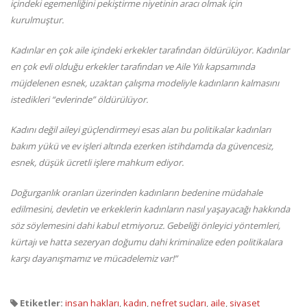
içindeki egemenliğini pekiştirme niyetinin aracı olmak için
kurulmuştur.
Kadınlar en çok aile içindeki erkekler tarafından öldürülüyor. Kadınlar
en çok evli olduğu erkekler tarafından ve Aile Yılı kapsamında
müjdelenen esnek, uzaktan çalışma modeliyle
kadınların kalmasını
istedikleri “evlerinde” öldürülüyor.
Kadını değil aileyi güçlendirmeyi esas alan bu politikalar kadınları
bakım yükü ve ev işleri altında ezerken istihdamda da güvencesiz,
esnek, düşük ücretli işlere mahkum ediyor.
Doğurganlık oranları üzerinden kadınların bedenine müdahale
edilmesini, devletin ve erkeklerin kadınların nasıl yaşayacağı hakkında
söz söylemesini dahi kabul etmiyoruz. Gebeliği önleyici yöntemleri,
kürtajı ve hatta sezeryan doğumu dahi kriminalize eden politikalara
karşı dayanışmamız ve mücadelemiz var!”
Etiketler:
insan hakları
,
kadın
,
nefret suçları
,
aile
,
siyaset