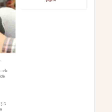
.
şecek
ıda
 IŞİD
en