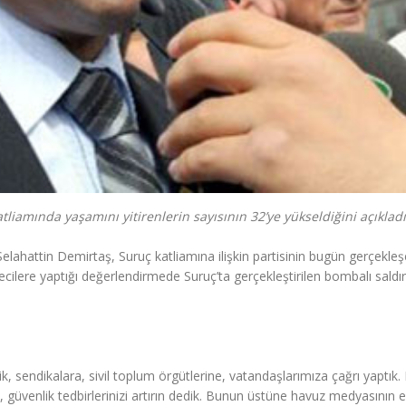
iamında yaşamını yitirenlerin sayısının 32’ye yükseldiğini açıkladı
elahattin Demirtaş, Suruç katliamına ilişkin partisinin bugün gerçekle
ilere yaptığı değerlendirmede Suruç’ta gerçekleştirilen bombalı saldır
dik, sendikalara, sivil toplum örgütlerine, vatandaşlarımıza çağrı yaptık.
, güvenlik tedbirlerinizi artırın dedik. Bunun üstüne havuz medyasının 