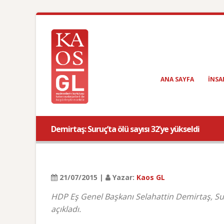
ANA SAYFA
INSA
Demirtaş: Suruç’ta ölü sayısı 32’ye yükseldi
21/07/2015 |
Yazar:
Kaos GL
HDP Eş Genel Başkanı Selahattin Demirtaş, Suru
açıkladı.