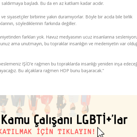
ye saldırmaya başladı. Bu da en az katliam kadar acıdır.
e siyasetçiler birbirine yakın duramıyorlar. Böyle bir acıda bile birlik
rının, söylediklerinin farkında değiller.
zihniyetinden farkları yok. Havuz medyasının ucuz insanlarına sesleniyo
sunuz ama unutmayın, bu topraklar insanlığın ve medeniyetin var oldu
n beslemeniz IŞİD’e rağmen bu topraklarda insanlığı yeniden inşa edece
yaşayacağız. Bu alçaklara rağmen HDP bunu başaracak.”