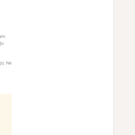
rum:
ğu
ğiz. Ne