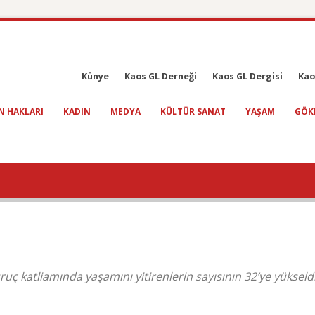
Künye
Kaos GL Derneği
Kaos GL Dergisi
Kao
N HAKLARI
KADIN
MEDYA
KÜLTÜR SANAT
YAŞAM
GÖK
ç katliamında yaşamını yitirenlerin sayısının 32’ye yükseldi