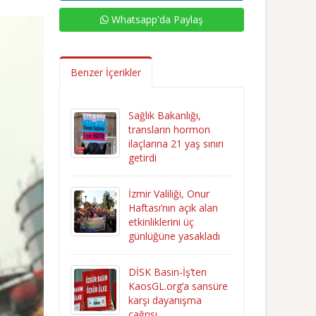
Whatsapp'da Paylaş
Benzer İçerikler
Sağlık Bakanlığı,
transların hormon
ilaçlarına 21 yaş sınırı
getirdi
İzmir Valiliği, Onur
Haftası’nın açık alan
etkinliklerini üç
günlüğüne yasakladı
DİSK Basın-İş’ten
KaosGL.org’a sansüre
karşı dayanışma
çağrısı