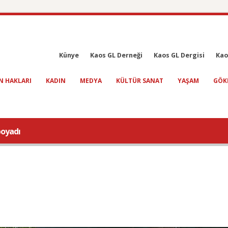
Künye
Kaos GL Derneği
Kaos GL Dergisi
Kao
N HAKLARI
KADIN
MEDYA
KÜLTÜR SANAT
YAŞAM
GÖK
boyadı