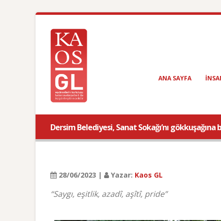
ANA SAYFA
INSA
Dersim Belediyesi, Sanat Sokağı’nı gökkuşağına 
28/06/2023 |
Yazar:
Kaos GL
“Saygı, eşitlik, azadî, aşîtî, pride”