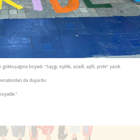
gökkuşağına boyadı. “Saygı, eşitlik, azadî, aşîtî, pride” yazdı.
hesabından da duyurdu:
boyadık.”