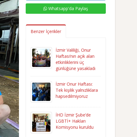
Whatsapp'da Paylaş
Benzer İçerikler
İzmir Valiliği, Onur
Haftası’nın açık alan
etkinliklerini üç
günlüğüne yasakladı
İzmir Onur Haftası:
Tek kişilik yalnızlıklara
hapsedilmiyoruz
İHD İzmir Şube’de
LGBTİ+ Hakları
Komisyonu kuruldu