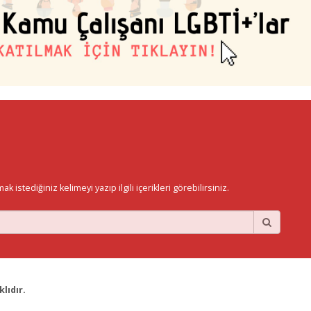
istediğiniz kelimeyi yazıp ilgili içerikleri görebilirsiniz.
lıdır.