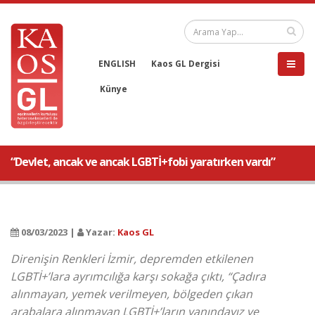
ENGLISH
Kaos GL Dergisi
Künye
“Devlet, ancak ve ancak LGBTİ+fobi yaratırken vardı”
08/03/2023 |
Yazar:
Kaos GL
Direnişin Renkleri İzmir, depremden etkilenen
LGBTİ+’lara ayrımcılığa karşı sokağa çıktı, “Çadıra
alınmayan, yemek verilmeyen, bölgeden çıkan
arabalara alınmayan LGBTİ+’ların yanındayız ve