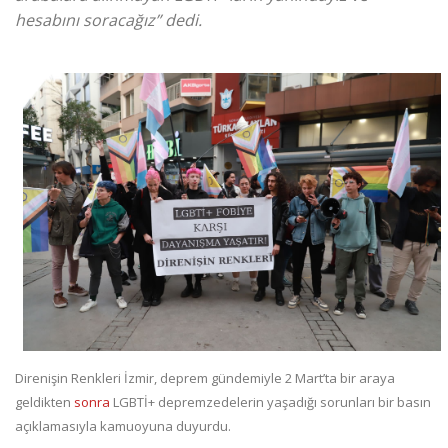
hesabını soracağız” dedi.
Direnişin Renkleri İzmir, deprem gündemiyle 2 Mart’ta bir araya
geldikten
sonra
LGBTİ+ depremzedelerin yaşadığı sorunları bir basın
açıklamasıyla kamuoyuna duyurdu.