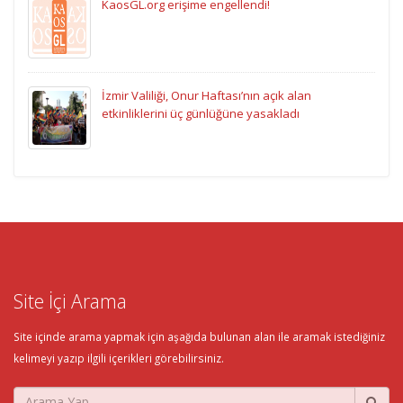
KaosGL.org erişime engellendi!
İzmir Valiliği, Onur Haftası’nın açık alan
etkinliklerini üç günlüğüne yasakladı
Site İçi Arama
Site içinde arama yapmak için aşağıda bulunan alan ile aramak istediğiniz
kelimeyi yazıp ilgili içerikleri görebilirsiniz.