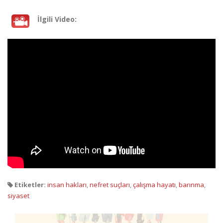
İlgili Video:
Etiketler:
insan hakları
,
nefret suçları
,
çalışma hayatı
,
barınma
,
siyaset