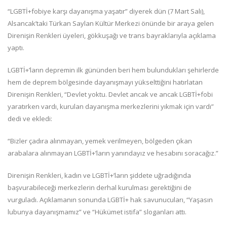
“LGBTİ+fobiye karşı dayanışma yaşatır” diyerek dün (7 Mart Salı),
Alsancak’taki Türkan Saylan Kültür Merkezi önünde bir araya gelen
Direnişin Renkleri üyeleri, gökkuşağı ve trans bayraklarıyla açıklama
yaptı.
LGBTİ+’ların depremin ilk gününden beri hem bulundukları şehirlerde
hem de deprem bölgesinde dayanışmayı yükselttiğini hatırlatan
Direnişin Renkleri, “Devlet yoktu. Devlet ancak ve ancak LGBTİ+fobi
yaratırken vardı, kurulan dayanışma merkezlerini yıkmak için vardı”
dedi ve ekledi:
“Bizler çadıra alınmayan, yemek verilmeyen, bölgeden çıkan
arabalara alınmayan LGBTİ+’ların yanındayız ve hesabını soracağız.”
Direnişin Renkleri, kadın ve LGBTİ+’ların şiddete uğradığında
başvurabileceği merkezlerin derhal kurulması gerektiğini de
vurguladı. Açıklamanın sonunda LGBTİ+ hak savunucuları, “Yaşasın
lubunya dayanışmamız” ve “Hükümet istifa” sloganları attı.