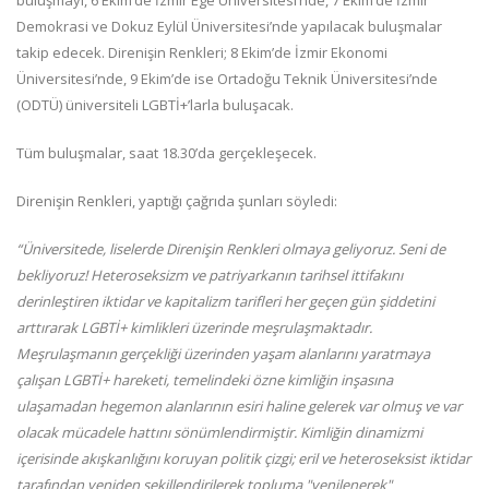
Demokrasi ve Dokuz Eylül Üniversitesi’nde yapılacak buluşmalar
takip edecek. Direnişin Renkleri; 8 Ekim’de İzmir Ekonomi
Üniversitesi’nde, 9 Ekim’de ise Ortadoğu Teknik Üniversitesi’nde
(ODTÜ) üniversiteli LGBTİ+’larla buluşacak.
Tüm buluşmalar, saat 18.30’da gerçekleşecek.
Direnişin Renkleri, yaptığı çağrıda şunları söyledi:
“Üniversitede, liselerde Direnişin Renkleri olmaya geliyoruz. Seni de
bekliyoruz!
Heteroseksizm ve patriyarkanın tarihsel ittifakını
derinleştiren iktidar ve kapitalizm tarifleri her geçen gün şiddetini
arttırarak LGBTİ+ kimlikleri üzerinde meşrulaşmaktadır.
Meşrulaşmanın gerçekliği üzerinden yaşam alanlarını yaratmaya
çalışan LGBTİ+ hareketi, temelindeki özne kimliğin inşasına
ulaşamadan hegemon alanlarının esiri haline gelerek var olmuş ve var
olacak mücadele hattını sönümlendirmiştir.
Kimliğin dinamizmi
içerisinde akışkanlığını koruyan politik çizgi; eril ve heteroseksist iktidar
tarafından yeniden şekillendirilerek topluma "yenilenerek"