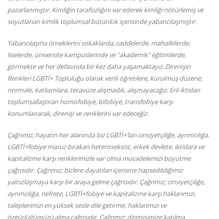
pazarlanmıştır. Kimliğin tarafsızlığını var ederek kimliği nötürlemiş ve
soyutlanan kimlik toplumsal bütünlük içerisinde yabancılaşmıştır.
Yabancılaşma örneklerini sokaklarda, caddelerde, mahallelerde,
liselerde, üniversite kampüslerinde ve "akademik" eğitimlerde,
görmekte ve her defasında bir kez daha yaşamaktayız.
Direnişin
Renkleri LGBTİ+ Topluluğu olarak verili öğretilere, kurulmuş düzene,
normale, katliamlara, tecavüze alışmadık, alışmayacağız. Eril iktidarı
toplumsallaştıran homofobiye, bifobiye, transfobiye karşı
konumlanarak, direnişi ve renklerini var edeceğiz.
Çağrımız; hayatın her alanında biz LGBTİ+’ları cinsiyetçiliğe, ayrımcılığa,
LGBTİ+fobiye maruz bırakan heteroseksist, erkek devlete, iktidara ve
kapitalizme karşı renklerimizle var olma mücadelemizi büyütme
çağrısıdır.
Çağrımız; bizlere dayatılan içerisine hapsedildiğimiz
yalnızlaşmaya karşı bir araya gelme çağrısıdır.
Çağrımız; cinsiyetçiliğe,
ayrımcılığa, nefrete, LGBTİ+fobiye ve kapitalizme karşı haklarımızı,
taleplerimizi en yüksek sesle dile getirme, haklarımızı ve
özgürlüğümüzü alma çağrısıdır.
Çağrımız; direnişimize katılma