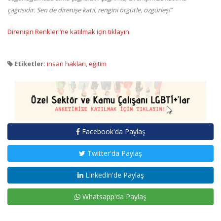
çağrısıdır.
Sen de direnişe katıl, rengini örgütle, özgürleş!”
Direnişin Renkleri’ne katılmak için tıklayın.
Etiketler:
insan hakları
,
eğitim
Facebook'da Paylaş
Twitter'da Paylaş
LinkedIn'de Paylaş
Whatsapp'da Paylaş