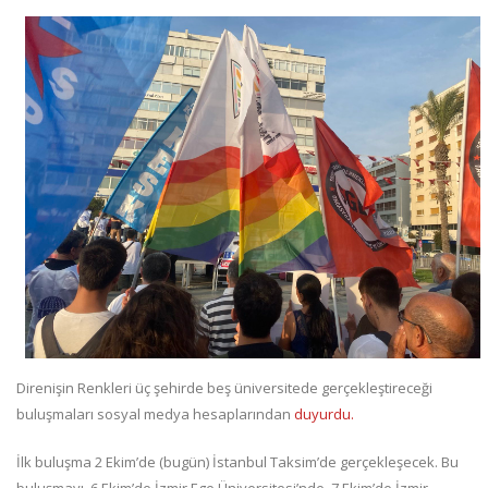
Direnişin Renkleri üç şehirde beş üniversitede gerçekleştireceği
buluşmaları sosyal medya hesaplarından
duyurdu.
İlk buluşma 2 Ekim’de (bugün) İstanbul Taksim’de gerçekleşecek. Bu
buluşmayı, 6 Ekim’de İzmir Ege Üniversitesi’nde, 7 Ekim’de İzmir