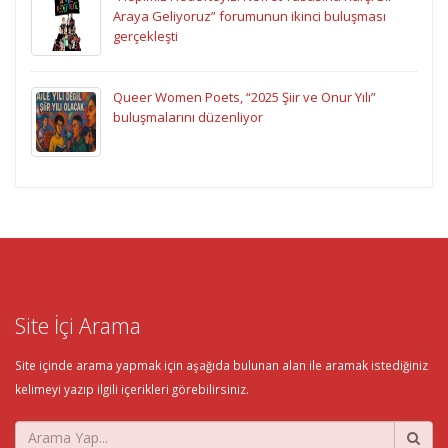
Araya Geliyoruz” forumunun ikinci buluşması
gerçekleşti
Queer Women Poets, “2025 Şiir ve Onur Yılı”
buluşmalarını düzenliyor
Site İçi Arama
Site içinde arama yapmak için aşağıda bulunan alan ile aramak istediğiniz
kelimeyi yazıp ilgili içerikleri görebilirsiniz.