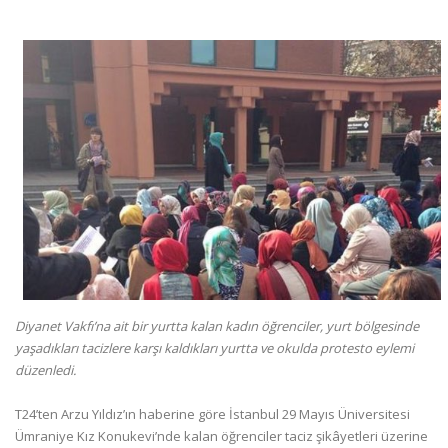
Diyanet Vakfı’na ait bir yurtta kalan kadın öğrenciler, yurt bölgesinde
yaşadıkları tacizlere karşı kaldıkları yurtta ve okulda protesto eylemi
düzenledi.
T24’ten Arzu Yıldız’ın haberine göre İstanbul 29 Mayıs Üniversitesi
Ümraniye Kız Konukevi’nde kalan öğrenciler taciz şikâyetleri üzerine