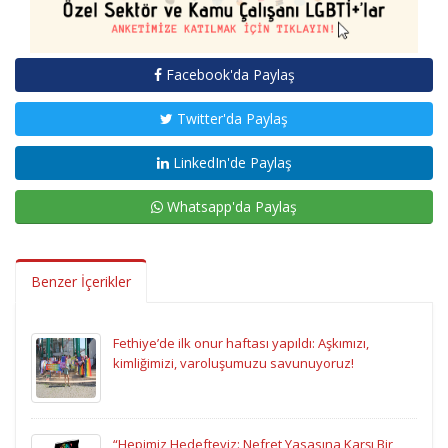
Facebook'da Paylaş
Twitter'da Paylaş
LinkedIn'de Paylaş
Whatsapp'da Paylaş
Benzer İçerikler
Fethiye’de ilk onur haftası yapıldı: Aşkımızı,
kimliğimizi, varoluşumuzu savunuyoruz!
“Hepimiz Hedefteyiz: Nefret Yasasına Karşı Bir