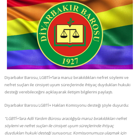
Diyarbakır Barosu, LGBTİ+’lara maruz bırakıldıkları nefret söylemi ve
nefret suçları ile cinsiyet uyum süreçlerinde ihtiyaç duydukları hukuki
desteği verebileceğini açıklayarak iletişim bilgilerini paylaştı.
Diyarbakır Barosu LGBTİ+ Hakları Komisyonu desteği şöyle duyurdu:
“LGBTİ+’lara Adli Yardım Bürosu aracılığıyla maruz bırakıldıkları nefret
söylemi ve nefret suçları ile cinsiyet uyum süreçlerinde ihtiyaç
duydukları hukuki desteği sunuyoruz. Komisyonumuza ulaşmak için