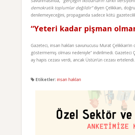
Savunmasında,
"gerçeğin iktidarların farklı versiyo
demokratik toplumlar değildir”
diyen Çelikkan, doğr
denilemeyeceğini, propaganda sadece kötü gazetecilik
“Yeteri kadar pişman olma
Gazeteci, insan hakları savunucusu Murat Çelikkan’ın c
göstermemiş olması nedeniyle” indirilmedi. Gazeteci 
ay hapis cezası verdi, ancak Üstün’ün cezası ertelendi
Etiketler:
insan hakları