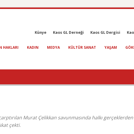
Künye
Kaos GL Derneği
Kaos GL Dergisi
Kao
N HAKLARI
KADIN
MEDYA
KÜLTÜR SANAT
YAŞAM
GÖK
se çarptırılan Murat Çelikkan savunmasında halkı gerçeklerden
at çekti.