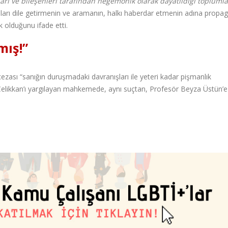
nları ve bileşenleri tarafından hegemonik olarak dayatıldığı toplumla
uları dile getirmenin ve aramanın, halkı haberdar etmenin adına propa
 olduğunu ifade etti.
mış!”
ezası “sanığın duruşmadaki davranışları ile yeteri kadar pişmanlık
Çelikkan’ı yargılayan mahkemede, aynı suçtan, Profesör Beyza Üstün’e
.