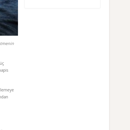
etmenin
 üç
hapis
işlemeye
ından