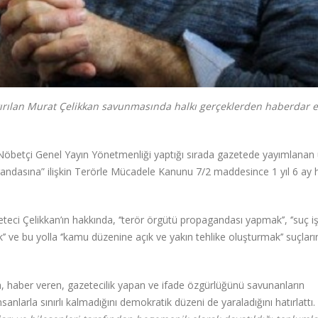
ırılan
Murat Çelikkan savunmasında halkı gerçeklerden haberdar 
Nöbetçi Genel Yayın Yönetmenliği yaptığı sırada gazetede yayımlanan
andasına” ilişkin Terörle Mücadele Kanunu 7/2 maddesince 1 yıl 6 ay 
eci Çelikkan’ın hakkında, ‘’terör örgütü propagandası yapmak’’, ‘’suç 
’’ ve bu yolla ‘’kamu düzenine açık ve yakın tehlike oluşturmak’’ suçlar
haber veren, gazetecilik yapan ve ifade özgürlüğünü savunanların
larla sınırlı kalmadığını demokratik düzeni de yaraladığını hatırlattı.