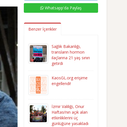
Whatsapp'da Paylaş
Benzer İçerikler
Sağlık Bakanlığı,
transların hormon
ilaçlarına 21 yaş sınırı
getirdi
KaosGL.org erişime
engellendi!
İzmir Valiliği, Onur
Haftası’nın açık alan
etkinliklerini üç
günlüğüne yasakladı