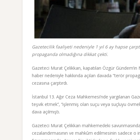
Gazetecilik faaliyeti nedeniyle 1 yıl 6 ay hapse çarpt
propaganda olmadığına dikkat çekti.
Gazeteci Murat Çelikkan, kapatılan Özgür Gündem’in 
haber nedeniyle hakkında açılan davada “terör propag
cezasına çarptırdı.
İstanbul 13. Ağır Ceza Mahkemesi’nde yargılanan Gazet
teşvik etmek’’, ‘’işlenmiş olan suçu veya suçluyu övmek
dava açılmıştı.
Gazeteci Murat Çelikkan mahkemedeki savunmasında, 
cezalandırmasının ve mahkûm edilmesinin sadece o insan