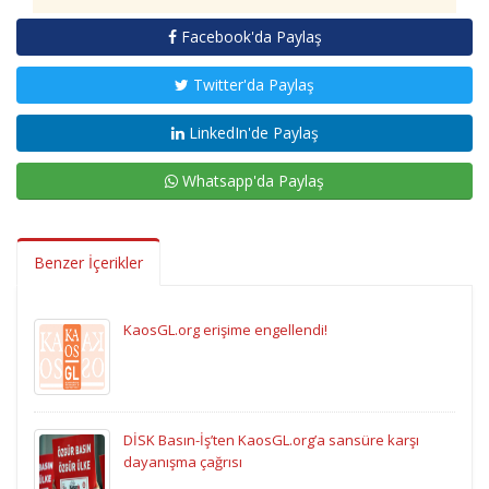
Facebook'da Paylaş
Twitter'da Paylaş
LinkedIn'de Paylaş
Whatsapp'da Paylaş
Benzer İçerikler
KaosGL.org erişime engellendi!
DİSK Basın-İş’ten KaosGL.org’a sansüre karşı
dayanışma çağrısı