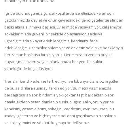
kendine yer bulan translarız.
İçinde bulunduğumuz güncel koşullarda ise elimizde kalan son
gettolarımız da devlet ve onun çevresindeki gerici çeteler tarafından
baskı altına alınmaya başladı. Evlerimizde yaşayamıyor, çalışamıyor,
sokaklarımızda güvenli bir şekilde dolaşamıyor, saldırıya
uğradığımızda şikayet edebileceğimiz, kendimizi ifade
edebileceğimiz zeminler bulamıyor ve devletin saldırı ve baskılarıyla
her zaman baş başa bırakılıyoruz. Her mecrada verilen büyük
dayanışma sözleri yaşam alanlarımıza her yeni bir saldırı
yöneldiğinde boşa düşüyor.
Translar kendi kaderine terk ediliyor ve lubunya-trans öz örgütleri
de bu saldırılara susmayı tercih ediyor. Bu metni yazmamızda
bardağı taşıran son bir damla yok, çoktan taştı bardaktan o son
damla. Bizler o taşan damlanın suskunluğunu alıp, onun yerine
kendisini, yaşam alanını, sokağını, caddesini, evini savunan, bu
iradeyi gösteren ve hiçbir yerde adı dahi geçirilmeyen transların
sesini, eylemini ve sözünü koymayı hedefliyoruz.