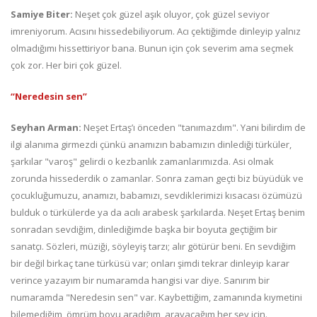
Samiye Biter:
Neşet çok güzel aşık oluyor, çok güzel seviyor
imreniyorum. Acısını hissedebiliyorum. Acı çektiğimde dinleyip yalnız
olmadığımı hissettiriyor bana. Bunun için çok severim ama seçmek
çok zor. Her biri çok güzel.
“Neredesin sen”
Seyhan Arman:
Neşet Ertaş’ı önceden "tanımazdım". Yani bilirdim de
ilgi alanıma girmezdi çünkü anamızın babamızın dinlediği türküler,
şarkılar "varoş" gelirdi o kezbanlık zamanlarımızda. Asi olmak
zorunda hissederdik o zamanlar. Sonra zaman geçti biz büyüdük ve
çocukluğumuzu, anamızı, babamızı, sevdiklerimizi kısacası özümüzü
bulduk o türkülerde ya da acılı arabesk şarkılarda. Neşet Ertaş benim
sonradan sevdiğim, dinlediğimde başka bir boyuta geçtiğim bir
sanatçı. Sözleri, müziği, söyleyiş tarzı; alır götürür beni. En sevdiğim
bir değil birkaç tane türküsü var; onları şimdi tekrar dinleyip karar
verince yazayım bir numaramda hangisi var diye. Sanırım bir
numaramda "Neredesin sen" var. Kaybettiğim, zamanında kıymetini
bilemediğim, ömrüm boyu aradığım, arayacağım her şey için.