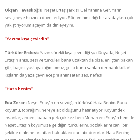
Okşan Tavaslıoğlu
: Neşet Ertaş şarkısı ’Gel Yanıma Gel’. Yarini
sevişmeye hınzırca davet ediyor. Flört ve hınzırlığı bir aradayken çok
yakıştırıyorum açayım da dinleyeyim.
“Yazımı kışa çevirdin”
Türküler Erdost
: Yazın sürekli kışa çevrildiği şu dünyada, Neşet
Ertaş’ın anısı, sesi ve türküleri bana uzaktan da olsa, en içten bakan
göz, başımı yaslayacağım omuz, gelip bana sarılan dermanlı kollar!
Kışların da yaza çevrileceğini anımsatan ses, nefes!
“Hata benim”
Eda Zeran:
Neşet Ertaş’ın en sevdiğim türküsü Hata Benim. Bana
köyümü, toprağımı, nereye ait olduğumu hatırlatıyor. Köyümdeki
insanlar; annem, babam pek çok kez hem Muharrem Ertaş’ın hem de
Neşet Ertaş’ın köyümüze geldiğini türkülerini, bozlaklarını canlı bir
şekilde dinleme fırsatları bulduklarını anlatır dururlar. Hata Benim;
benim için; elimden kayıp gittikten çok sonra farkına vardığım güzel