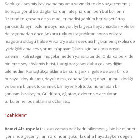
Sanki çok sevmiş kavuşamamış ama sevmekten de vazgeçememiş.
Sonuçta gönül bu; dağlar kardan, ateş hardan, ben but kolilerin
üzerinden geçsem de şu madiler madisi gönlüm her Neşet Ertaş
şarkısında aynı özlemi duyumsuyor. İyi ki geçti hayatımızdan. Hele bir
de taşınmadan önce Ankara tutkunu taşındıktan sonra Ankara
mağduru olduğu halde Ankara’ya olan sevdası hiç bitmemiş (kolisi de
iyi değildi ama seviyorum, n’apayım?) birisi için bozkırın acısını,
özlemini, koli isteğini hiç çekinmeden yansıttı bir de. Onlarca belki de
binlerce şey söylemiş birisi. Hangi parçasını daha çok sevdiğimi
bilemedim. Konuştukça aklıma bir sürü şarkısı gelse de ben bir de
buraya "doyulur mu, doyulur mu, canana(koliye) doyulur mu" dediği
ve benim bitmek tükenmek bilmeyen koli tutkumu anlatan bir
şarkısını bırakayım. Güldüren, ağlatan, özleten ve arzulatan
türkülerine, bozlaklarına özlemle...
“Zahidem”
Remzi Altunpolat:
Uzun zaman pek kadri bilinmemiş, bin bir mihnet
içerisinde geçen yılların ardından şükür ki daha hayattayken değeri