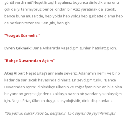
gönül verdin mi? Neşet Ertaş’ı hayatımız boyunca dinledik ama onu
çok da iyi tanımıyoruz bence, ondan bir Aziz yaratmak da istedik,
bence buna müsait de, hep yolda hep yolcu hep gurbette o ama hep
de bozkırın tezenesi. Sen gibi, ben gibi.
“Yozgat Sürmelisi”
Evren Çakmak:
Bana Ankara’da yaşadığım günleri hatırlattığı için.
“Bahçe Duvarından Aştım”
Ateş Alpar:
Neşet Ertaş’ı annemle severiz. Adana’nın nemli ve bir o
kadar da sarı sıcak havasında dinleriz. En sevdiğim türkü "Bahçe
Duvarından Aştım" dinledikçe ülkenin ve coğrafyanın bir an bile olsa
bir yandan gerçekliğinden uzaklaşıp bazen bir yandan yakınlaştığım
için. Neşet Ertaş ülkenin duygu sosyolojisidir, dinledikçe anlarız.
*Bu yazı ilk olarak Kaos GL dergisinin 157. sayısında yayınlanmıştır.