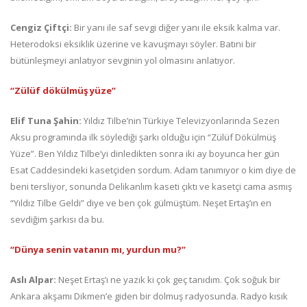
Cengiz Çiftçi:
Bir yanı ile saf sevgi diğer yanı ile eksik kalma var.
Heterodoksi eksiklik üzerine ve kavuşmayı söyler. Batıni bir
bütünleşmeyi anlatıyor sevginin yol olmasını anlatıyor.
“Zülüf dökülmüş yüze”
Elif Tuna Şahin:
Yıldız Tilbe’nin Türkiye Televizyonlarında Sezen
Aksu programında ilk söylediği şarkı olduğu için “Zülüf Dökülmüş
Yüze”. Ben Yıldız Tilbe’yi dinledikten sonra iki ay boyunca her gün
Esat Caddesindeki kasetçiden sordum. Adam tanımıyor o kim diye de
beni tersliyor, sonunda Delikanlım kaseti çıktı ve kasetçi cama asmış
“Yıldız Tilbe Geldi” diye ve ben çok gülmüştüm. Neşet Ertaş’ın en
sevdiğim şarkısı da bu.
“Dünya senin vatanın mı, yurdun mu?”
Aslı Alpar:
Neşet Ertaş’ı ne yazık ki çok geç tanıdım. Çok soğuk bir
Ankara akşamı Dikmen’e giden bir dolmuş radyosunda. Radyo kısık