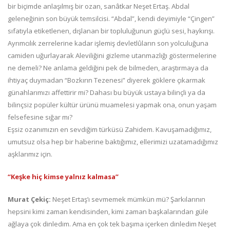
bir biçimde anlaşılmış bir ozan, sanâtkar Neşet Ertaş. Abdal
geleneğinin son büyük temsilcisi. “Abdal”, kendi deyimiyle “Çingen”
sıfatıyla etiketlenen, dışlanan bir topluluğunun güçlü sesi, haykırışı.
Ayrımcılık zerrelerine kadar işlemiş devletlûların son yolculuğuna
camiden uğurlayarak Aleviliğini gizleme utanmazlığı göstermelerine
ne demeli? Ne anlama geldiğini pek de bilmeden, araştırmaya da
ihtiyaç duymadan “Bozkırın Tezenesi” diyerek göklere çıkarmak
günahlarımızı affettirir mi? Dahası bu büyük ustaya bilinçli ya da
bilinçsiz popüler kültür ürünü muamelesi yapmak ona, onun yaşam
felsefesine sığar mı?
Eşsiz ozanımızın en sevdiğim türküsü Zahidem. Kavuşamadığımız,
umutsuz olsa hep bir haberine baktığımız, ellerimizi uzatamadığımız
aşklarımız için.
“Keşke hiç kimse yalnız kalmasa”
Murat Çekiç:
Neşet Ertaş’ı sevmemek mümkün mü? Şarkılarının
hepsini kimi zaman kendisinden, kimi zaman başkalarından güle
ağlaya çok dinledim. Ama en çok tek başıma içerken dinledim Neşet