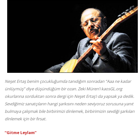
Neşet Ertaş benim çocukluğumda tanıdığım sonradan “Aaa ne kadar
ünlüymüş” diye düşündüğüm bir ozan. Zeki Müren’i kaosGL.org
okurlarına sorduktan sonra dergi için Neşet Ertaş’ı da yapsak ya dedik.
Sevdiğimiz sanatçıların hangi şarkısını neden seviyoruz sorusuna yanıt
bulmaya çalışmak bile birbirimizi dinlemek, birbirimizin sevdiği şarkıları
dinlemek için bir fırsat.
“Gitme Leylam”