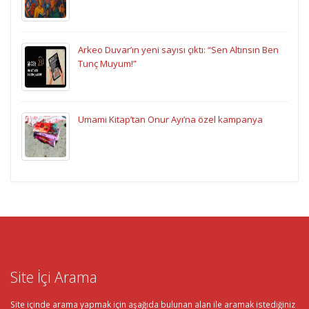
Arkeo Duvar’ın yeni sayısı çıktı: “Sen Altınsın Ben
Tunç Muyum!”
Umami Kitap’tan Onur Ayı’na özel kampanya
Site İçi Arama
Site içinde arama yapmak için aşağıda bulunan alan ile aramak istediğiniz