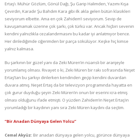
Ertaş’ı. Mühür Gözlüm, Gönül Dağı, Şu Garip Halimden, Yazımı Kışa
Çevirdin, Karadır Şu Bahdım Kara gibi ilk akla gelen bütün klasikleri
seviyorum elbette. Ama en çok Zahidem’i seviyorum. Sevip de
kavuşamamak üzerine çok şarkı, çok türkü var. Ancak hiçbiri sevenin
kendini yalnızlıkla cezalandırmasını bu kadar iyi anlatmıyor bence.
Her dinlediğimde ciğerimden bir parça sökülüyor. Keşke hiç kimse
yalnız kalmasa.
Bu şarkının bir güzel yanı da Zeki Müren’in nüanslı bir aranjeyle
yorumlamış olması. Rivayet o ki, Zeki Müren bir rakı sofrasında Neşet
Ertaş’tan bu şarkıyı dinlerken kendinden geçip kendini duvardan
duvara atmış. Neşet Ertaş da bir televizyon programında hayatta en
çok gurur duyduğu şeyin Zeki Müren’in onun bir eserini icra etmiş
olması olduğunu ifade etmişti. O yüzden Zahidem’in Neşet Ertaş’ın
yorumladığı bir kaydının yanı sıra Zeki Müren kaydını da seçtim.
“Bir Anadan Dünyaya Gelen Yolcu”
Cemal Akyüz:
Bir anadan dünyaya gelen yolcu, görünce dünyaya