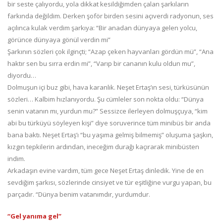
bir seste çalıyordu, yola dikkat kesildiğimden çalan şarkıların
farkında değildim. Derken şoför birden sesini açıverdi radyonun, ses
açılınca kulak verdim şarkıya: “Bir anadan dünyaya gelen yolcu,
görünce dünyaya gönül verdin mi”
Şarkının sözleri çok ilginçti; “Azap çeken hayvanları gördün mü”, “Ana
haktır sen bu sırra erdin mi”, “Varıp bir cananın kulu oldun mu”,
diyordu…
Dolmuşun içi buz gibi, hava karanlık. Neşet Ertaş’ın sesi, türküsünün
sözleri… Kalbim hızlanıyordu. Şu cümleler son nokta oldu: “Dünya
senin vatanın mı, yurdun mu?” Sessizce ilerleyen dolmuşçuya, “kim
abi bu türküyü söyleyen kişi” diye soruverince tüm minibüs bir anda
bana baktı. Neşet Ertaş’ı “bu yaşıma gelmiş bilmemiş” oluşuma şaşkın,
kızgın tepkilerin ardından, ineceğim durağı kaçırarak minibüsten
indim.
Arkadaşın evine vardım, tüm gece Neşet Ertaş dinledik. Yine de en
sevdiğim şarkısı, sözlerinde cinsiyet ve tür eşitliğine vurgu yapan, bu
parçadır. “Dünya benim vatanımdır, yurdumdur.
“Gel yanıma gel”