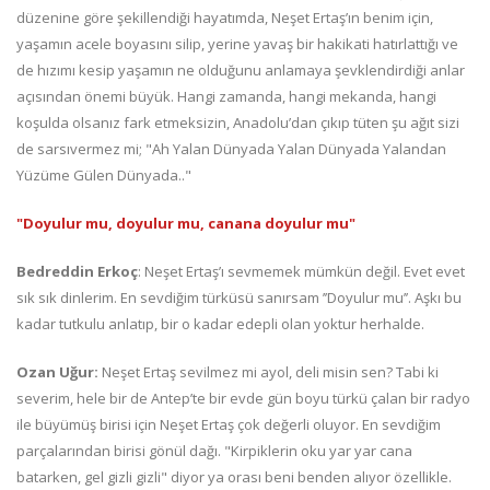
düzenine göre şekillendiği hayatımda, Neşet Ertaş’ın benim için,
yaşamın acele boyasını silip, yerine yavaş bir hakikati hatırlattığı ve
de hızımı kesip yaşamın ne olduğunu anlamaya şevklendirdiği anlar
açısından önemi büyük. Hangi zamanda, hangi mekanda, hangi
koşulda olsanız fark etmeksizin, Anadolu’dan çıkıp tüten şu ağıt sizi
de sarsıvermez mi; "Ah Yalan Dünyada Yalan Dünyada Yalandan
Yüzüme Gülen Dünyada.."
"Doyulur mu, doyulur mu, canana doyulur mu"
Bedreddin Erkoç
: Neşet Ertaş’ı sevmemek mümkün değil. Evet evet
sık sık dinlerim. En sevdiğim türküsü sanırsam ’’Doyulur mu’’. Aşkı bu
kadar tutkulu anlatıp, bir o kadar edepli olan yoktur herhalde.
Ozan Uğur:
Neşet Ertaş sevilmez mi ayol, deli misin sen? Tabi ki
severim, hele bir de Antep’te bir evde gün boyu türkü çalan bir radyo
ile büyümüş birisi için Neşet Ertaş çok değerli oluyor. En sevdiğim
parçalarından birisi gönül dağı. "Kirpiklerin oku yar yar cana
batarken, gel gizli gizli" diyor ya orası beni benden alıyor özellikle.