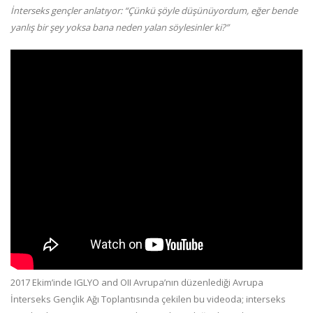
İnterseks gençler anlatıyor: “Çünkü şöyle düşünüyordum, eğer bende
yanlış bir şey yoksa bana neden yalan söylesinler ki?”
2017 Ekim’inde IGLYO and OII Avrupa’nın düzenlediği Avrupa
İnterseks Gençlik Ağı Toplantısında çekilen bu videoda; interseks