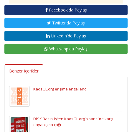
Facebook'da Paylaş
Twitter'da Paylaş
LinkedIn'de Paylaş
Whatsapp'da Paylaş
Benzer İçerikler
KaosGL.org erişime engellendi!
DİSK Basın-İş’ten KaosGL.org’a sansüre karşı
dayanışma çağrısı