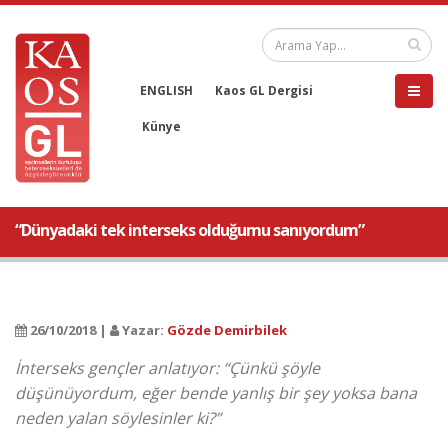
ENGLISH
Kaos GL Dergisi
Künye
“Dünyadaki tek interseks olduğumu sanıyordum”
26/10/2018 |
Yazar:
Gözde Demirbilek
İnterseks gençler anlatıyor: “Çünkü şöyle
düşünüyordum, eğer bende yanlış bir şey yoksa bana
neden yalan söylesinler ki?”