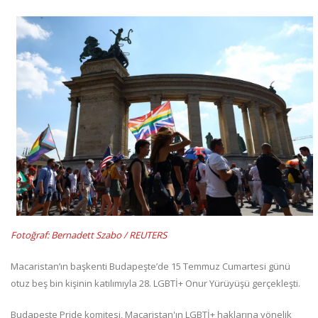
Fotoğraf: Bernadett Szabo / REUTERS
Macaristan’ın başkenti Budapeşte’de 15 Temmuz Cumartesi günü
otuz beş bin kişinin katılımıyla 28. LGBTİ+ Onur Yürüyüşü gerçekleşti.
Budapeşte Pride komitesi, Macaristan'ın LGBTİ+ haklarına yönelik