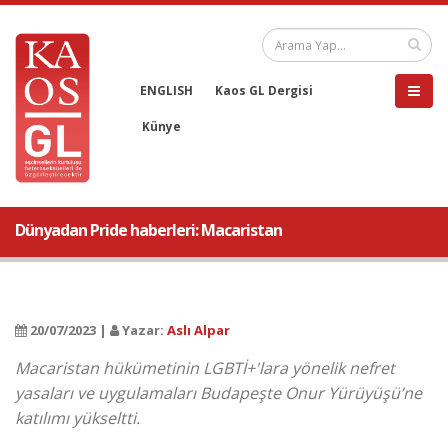
ENGLISH
Kaos GL Dergisi
Künye
Dünyadan Pride haberleri: Macaristan
20/07/2023 |
Yazar:
Aslı Alpar
Macaristan hükümetinin LGBTİ+'lara yönelik nefret
yasaları ve uygulamaları Budapeşte Onur Yürüyüşü’ne
katılımı yükseltti.