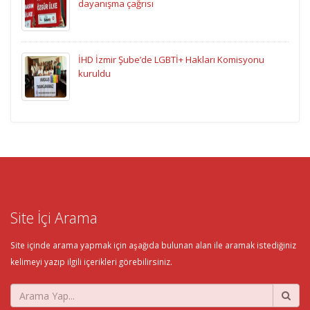
dayanışma çağrısı
İHD İzmir Şube’de LGBTİ+ Hakları Komisyonu
kuruldu
Site İçi Arama
Site içinde arama yapmak için aşağıda bulunan alan ile aramak istediğiniz
kelimeyi yazıp ilgili içerikleri görebilirsiniz.