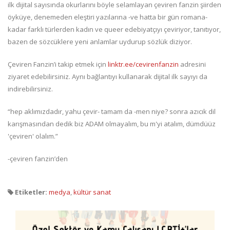
ilk dijital sayısında okurlarını böyle selamlayan çeviren fanzin şiirden
öyküye, denemeden eleştiri yazılarına -ve hatta bir gün romana-
kadar farklı türlerden kadın ve queer edebiyatçıyı çeviriyor, tanıtıyor,
bazen de sözcüklere yeni anlamlar uydurup sözlük diziyor.
Çeviren Fanzin’i takip etmek için
linktr.ee/cevirenfanzin
adresini
ziyaret edebilirsiniz. Aynı bağlantıyı kullanarak dijital ilk sayıyı da
indirebilirsiniz.
“hep aklımızdadır, yahu çevir- tamam da -men niye? sonra azıcık dil
karışmasından dedik biz ADAM olmayalım, bu m'yi atalım, dümdüüz
'çeviren' olalım.”
-çeviren fanzin’den
Etiketler:
medya
,
kültür sanat