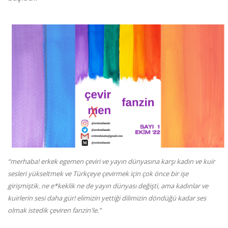
“merhaba! erkek egemen çeviri ve yayın dünyasına karşı kadın ve kuir
sesleri yükseltmek ve Türkçeye çevirmek için çok önce bir işe
girişmiştik. ne e*keklik ne de yayın dünyası değişti, ama kadınlar ve
kuirlerin sesi daha gür! elimizin yettiği dilimizin döndüğü kadar ses
olmak istedik çeviren fanzin'le.”