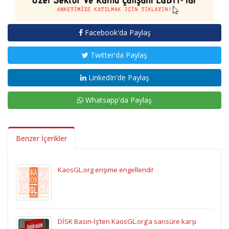
Facebook'da Paylaş
Twitter'da Paylaş
LinkedIn'de Paylaş
Whatsapp'da Paylaş
Benzer İçerikler
KaosGL.org erişime engellendi!
DİSK Basın-İş’ten KaosGL.org’a sansüre karşı