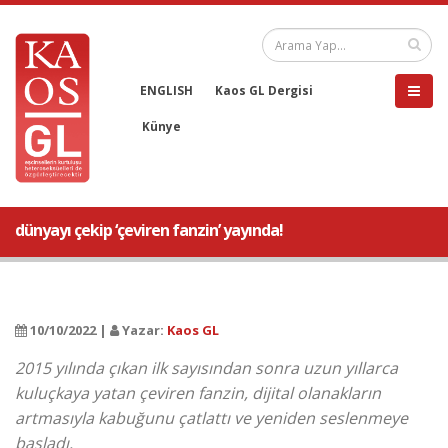
ENGLISH
Kaos GL Dergisi
Künye
dünyayı çekip ‘çeviren fanzin’ yayında!
10/10/2022 |
Yazar:
Kaos GL
2015 yılında çıkan ilk sayısından sonra uzun yıllarca
kuluçkaya yatan çeviren fanzin, dijital olanakların
artmasıyla kabuğunu çatlattı ve yeniden seslenmeye
başladı.