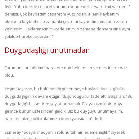
öyle ‘Yahu bende cesaret var ama sende deli cesareti mi var nedir’
demişti. Çok kaybettim cesaretim yüzünden, ailemi kaybettim
okulumu kaybettim, o zamanki çevremi kaybettim ama ben zaten
yalnızdım. Haklarım için mücade ettim, o zamana dönsem yine aynı
şekilde hareket ederdim.”
Duygudaşlığı unutmadan
Forumun son bölümü harekete dair beklentiler ve eleştirilere dair
oldu.
Yeşim Başaran, bu bölümde örgütlenmeye başladıkları ilk günün
duygudaşlığının devam ettiğini düşündüğünü ifade etti. Başaran, “Bu
duygudaşlığı hissettiren şey unutmamak. Biz yalnızdık bir araya
gelince bunun üstesinden geldik. Biz bu duyguyu unutmayalım,
hareketimize, politikalarımıza bunu yansıtalım” dedi.
Esmeray “Sosyal medyanın rolünü tahmin edememiştik” diyerek