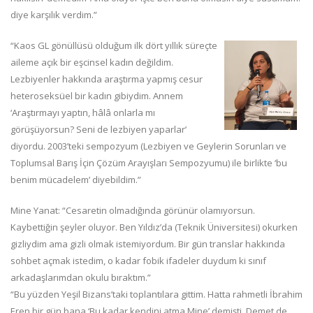
diye karşılık verdim.”
“Kaos GL gönüllüsü olduğum ilk dört yıllık süreçte
aileme açık bir eşcinsel kadın değildim.
Lezbiyenler hakkında araştırma yapmış cesur
heteroseksüel bir kadın gibiydim. Annem
‘Araştırmayı yaptın, hâlâ onlarla mı
görüşüyorsun? Seni de lezbiyen yaparlar’
diyordu. 2003’teki sempozyum (Lezbiyen ve Geylerin Sorunları ve
Toplumsal Barış İçin Çözüm Arayışları Sempozyumu) ile birlikte ‘bu
benim mücadelem’ diyebildim.”
Mine Yanat: “Cesaretin olmadığında görünür olamıyorsun.
Kaybettiğin şeyler oluyor. Ben Yıldız’da (Teknik Üniversitesi) okurken
gizliydim ama gizli olmak istemiyordum. Bir gün translar hakkında
sohbet açmak istedim, o kadar fobik ifadeler duydum ki sınıf
arkadaşlarımdan okulu bıraktım.”
“Bu yüzden Yeşil Bizans’taki toplantılara gittim. Hatta rahmetli İbrahim
Eren bir gün bana ‘Bu kadar kendini atma Mine’ demişti. Demet de