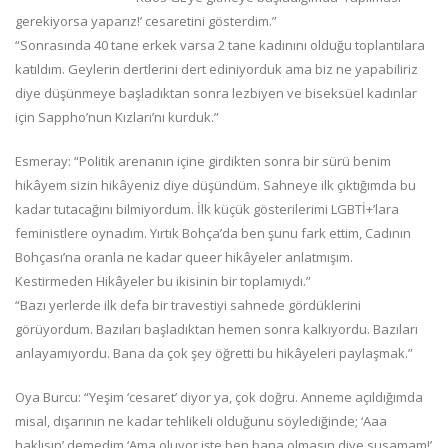
gerekiyorsa yaparız!’ cesaretini gösterdim.”
“Sonrasında 40 tane erkek varsa 2 tane kadınını olduğu toplantılara
katıldım. Geylerin dertlerini dert ediniyorduk ama biz ne yapabiliriz
diye düşünmeye başladıktan sonra lezbiyen ve biseksüel kadınlar
için Sappho’nun Kızları’nı kurduk.”
Esmeray: “Politik arenanın içine girdikten sonra bir sürü benim
hikâyem sizin hikâyeniz diye düşündüm. Sahneye ilk çıktığımda bu
kadar tutacağını bilmiyordum. İlk küçük gösterilerimi LGBTİ+’lara
feministlere oynadım. Yırtık Bohça’da ben şunu fark ettim, Cadının
Bohçası’na oranla ne kadar queer hikâyeler anlatmışım.
Kestirmeden Hikâyeler bu ikisinin bir toplamıydı.”
“Bazı yerlerde ilk defa bir travestiyi sahnede gördüklerini
görüyordum. Bazıları başladıktan hemen sonra kalkıyordu. Bazıları
anlayamıyordu. Bana da çok şey öğretti bu hikâyeleri paylaşmak.”
Oya Burcu: “Yeşim ‘cesaret’ diyor ya, çok doğru. Anneme açıldığımda
misal, dışarının ne kadar tehlikeli olduğunu söylediğinde; ‘Aaa
haklısın’ demedim ‘Ama oluyor işte ben bana olmasın diye susamam!’