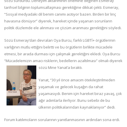
sözü sürdürdü. Deneyim aktarımının önemine değinen Esmeray
tarihsel bilginin toplumsallaşması gerektiğine dikkat çekti. Esmeray,
“Sosyal medyadaki dil benim canımı acıtıyor bazen. Birden bir linç
havasına dönüyor” diyerek, hareket içinde yaşanan sorunların
politik düzlemde ele alınması ve çözüm aranması gerektiğini söyledi.
Sözü Esmeray’dan devralan Oya Burcu, farklı LGBTİ+ örgütlerinin
varlığının mutlu ettiğini belirtti ve bu örgütlerin birlikte mücadele
etmesi, bir arada durması için çalışmak gerektiğini ekledi. Oya Burcu
“Mücadelemizin amacı risklerin, bedellerin azaltılması” olmalı diyerek
sözü Mine Yanat’a bıraktı.
Yanat, “30 yıl önce amacım ötekileştirilmeden
yaşamak ve gelecek kuşağın da rahat
yaşamasıydı. Benim için hareket biraz yavaş, çok
ağır adımlarla ilerliyor. Bunu sebebi de bu
ülkenin politikalarından kaynaklanıyor” dedi.
Forum katılımcıların sorularının yanıtlanmasının ardından sona erdi.