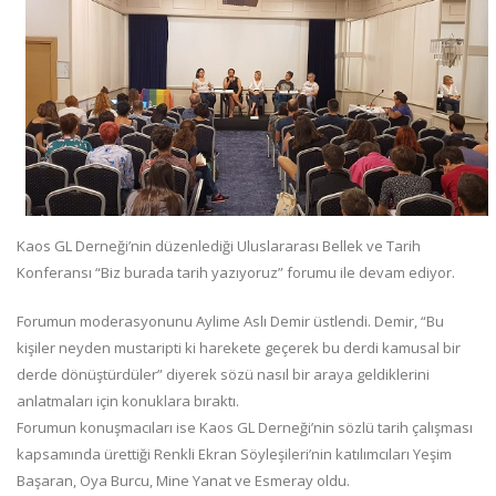
Kaos GL Derneği’nin düzenlediği Uluslararası Bellek ve Tarih
Konferansı “Biz burada tarih yazıyoruz” forumu ile devam ediyor.
Forumun moderasyonunu Aylime Aslı Demir üstlendi. Demir, “Bu
kişiler neyden mustaripti ki harekete geçerek bu derdi kamusal bir
derde dönüştürdüler” diyerek sözü nasıl bir araya geldiklerini
anlatmaları için konuklara bıraktı.
Forumun konuşmacıları ise Kaos GL Derneği’nin sözlü tarih çalışması
kapsamında ürettiği Renkli Ekran Söyleşileri’nin katılımcıları Yeşim
Başaran, Oya Burcu, Mine Yanat ve Esmeray oldu.