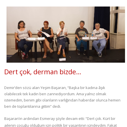
Dert çok, derman bizde…
Demir’den sözü alan Yeşim Başaran, “Başka bir kadına âşık
olabilecek tek kadın ben zannediyordum. Ama yalnız olmak
istemedim, benim gibi olanların varlığından haberdar olunca hemen
ben de toplantılarına gittim” dedi.
Başaran’ın ardından Esmeray şöyle devam etti: “Dert çok. Kürt bir
ailenin çocuğu olduğum için politik bir yaşantının içindeydim. Fakat