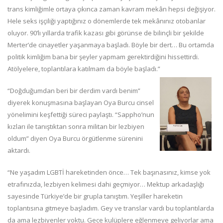
trans kimliğimle ortaya çıkınca zaman kavram mekân hepsi değişiyor.
Hele seks işçiliği yaptığınız o dönemlerde tek mekânınız otobanlar
oluyor. 90’lı yıllarda trafik kazası gibi görünse de bilinçli bir şekilde
Merter’de cinayetler yaşanmaya başladı. Böyle bir dert… Bu ortamda
politik kimliğim bana bir şeyler yapmam gerektirdiğini hissettirdi.
Atölyelere, toplantılara katılmam da böyle başladı.”
“Doğduğumdan beri bir derdim vardı benim”
diyerek konuşmasına başlayan Oya Burcu cinsel
yönelimini keşfettiği süreci paylaştı. “Sappho’nun
kızları ile tanıştıktan sonra militan bir lezbiyen
oldum” diyen Oya Burcu örgütlenme sürenini
aktardı.
“Ne yaşadım LGBTİ hareketinden önce… Tek başınasınız, kimse yok
etrafınızda, lezbiyen kelimesi dahi geçmiyor… Mektup arkadaşlığı
sayesinde Türkiye’de bir grupla tanıştım. Yeşiller hareketin
toplantısına gitmeye başladım. Gey ve translar vardı bu toplantılarda
da ama lezbiyenler yoktu. Gece kulüplere eğlenmeye geliyorlar ama