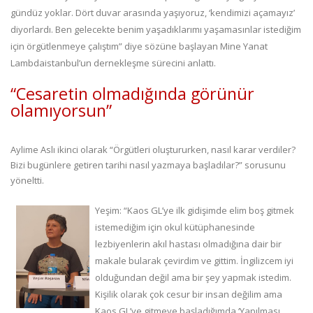
gündüz yoklar. Dört duvar arasında yaşıyoruz, ‘kendimizi açamayız’
diyorlardı. Ben gelecekte benim yaşadıklarımı yaşamasınlar istediğim
için örgütlenmeye çalıştım” diye sözüne başlayan Mine Yanat
Lambdaistanbul’un dernekleşme sürecini anlattı.
“Cesaretin olmadığında görünür
olamıyorsun”
Aylime Aslı ikinci olarak “Örgütleri oluştururken, nasıl karar verdiler?
Bizi bugünlere getiren tarihi nasıl yazmaya başladılar?” sorusunu
yöneltti.
Yeşim: “Kaos GL’ye ilk gidişimde elim boş gitmek
istemediğim için okul kütüphanesinde
lezbiyenlerin akıl hastası olmadığına dair bir
makale bularak çevirdim ve gittim. İngilizcem iyi
olduğundan değil ama bir şey yapmak istedim.
Kişilik olarak çok cesur bir insan değilim ama
Kaos GL’ye gitmeye başladığımda ‘Yapılması