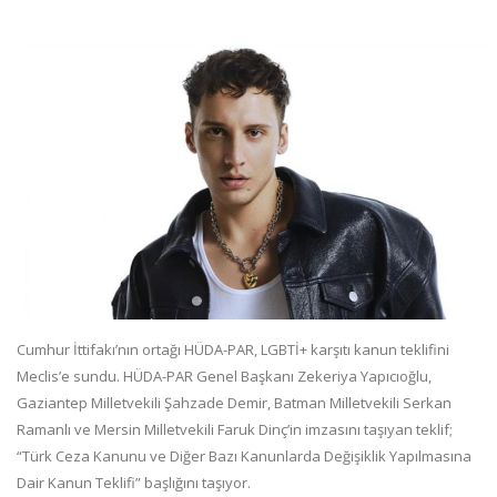
Cumhur İttifakı’nın ortağı HÜDA-PAR, LGBTİ+ karşıtı kanun teklifini
Meclis’e sundu. HÜDA-PAR Genel Başkanı Zekeriya Yapıcıoğlu,
Gaziantep Milletvekili Şahzade Demir, Batman Milletvekili Serkan
Ramanlı ve Mersin Milletvekili Faruk Dinç’in imzasını taşıyan teklif;
“Türk Ceza Kanunu ve Diğer Bazı Kanunlarda Değişiklik Yapılmasına
Dair Kanun Teklifi” başlığını taşıyor.