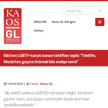
ENGLISH
Kaos GL Dergisi
Künye
Edis’ten LGBTİ+ karşıtı kanun teklifine tepki: “Teklifin,
Meclis’ten geçme ihtimali bile endişe verici”
19/04/2025 |
Yazar:
Kaos GL
“Bu teklif sadece LGBTİQ+ bireyleri değil, herkesin
giyimi, tavrı, yürüyüşü üzerinden baskı kurmayı
hedeflemektedir.”