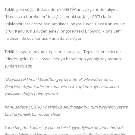
Teklif, yeni suçlar ihdas ederek LGBTİ+’ları açıkça hedef alıyor.
“Hayasızca Hareketler” başlığı altındaki suçlar, LGBTİ+’larla
ilişkilendirilerek cezaların artırılması öngörülüyor. Ceza Kanunu ve
RTÜK Kanunu’nu düzenlemeyi öngören teklif, “biyolojik cinsiyet”
ifadesini de söz konusu kanunlara ekliyor.
Teklif, sosyal medyada tepkilerle karşılaştı. Tepkilerden birisi de
Edis’ten geldi. Edis, sosyal medya hesabında yaptığı paylaşımda
şunları söyledi:
“Bu yasa teklifinin Meclis'ten geçme ihtimali bile endişe verici.
Gençlerin özgür iradesine zarar verecek, toplumu ayrıştıracak bu
yaklaşımı doğru bulmuyorum.
Konu sadece LGBTİQ+ haklarıyla sınırlı değil; bu, tüm bireylerin yaşam
tarzına yönelik bir müdahaledir.
Yarın bir gün "kadınsı" ya da "erkeksi” giyindiğinizi düşünen biri sizi
ihbar edebilir, hakkınızda soruşturma açılabilir. Böylesine çağ dışı bir