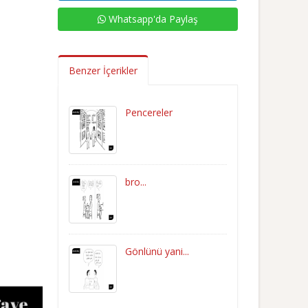
Whatsapp'da Paylaş
Benzer İçerikler
Pencereler
bro...
Gönlünü yani...