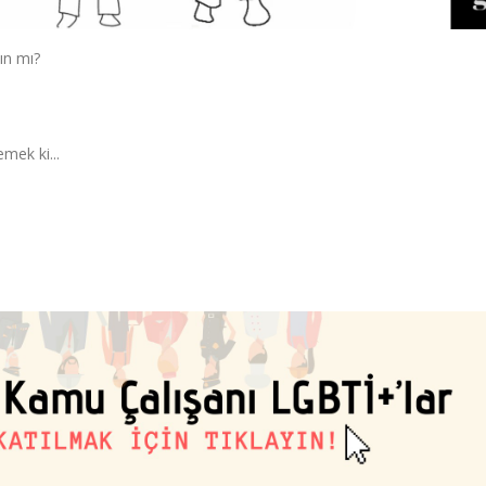
dın mı?
mek ki...