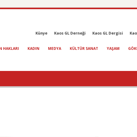
Künye
Kaos GL Derneği
Kaos GL Dergisi
Kao
N HAKLARI
KADIN
MEDYA
KÜLTÜR SANAT
YAŞAM
GÖK