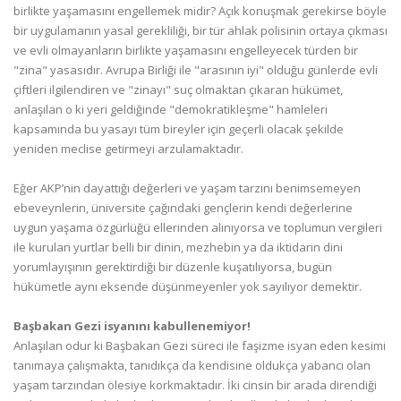
birlikte yaşamasını engellemek midir? Açık konuşmak gerekirse böyle
bir uygulamanın yasal gerekliliği, bir tür ahlak polisinin ortaya çıkması
ve evli olmayanların birlikte yaşamasını engelleyecek türden bir
"zina" yasasıdır. Avrupa Birliği ile "arasının iyi" olduğu günlerde evli
çiftleri ilgilendiren ve "zinayı" suç olmaktan çıkaran hükümet,
anlaşılan o ki yeri geldiğinde "demokratikleşme" hamleleri
kapsamında bu yasayı tüm bireyler için geçerli olacak şekilde
yeniden meclise getirmeyi arzulamaktadır.
Eğer AKP’nin dayattığı değerleri ve yaşam tarzını benimsemeyen
ebeveynlerin, üniversite çağındaki gençlerin kendi değerlerine
uygun yaşama özgürlüğü ellerinden alınıyorsa ve toplumun vergileri
ile kurulan yurtlar belli bir dinin, mezhebin ya da iktidarın dini
yorumlayışının gerektirdiği bir düzenle kuşatılıyorsa, bugün
hükümetle aynı eksende düşünmeyenler yok sayılıyor demektir.
Başbakan Gezi isyanını kabullenemiyor!
Anlaşılan odur ki Başbakan Gezi süreci ile faşizme isyan eden kesimi
tanımaya çalışmakta, tanıdıkça da kendisine oldukça yabancı olan
yaşam tarzından ölesiye korkmaktadır. İki cinsin bir arada direndiği