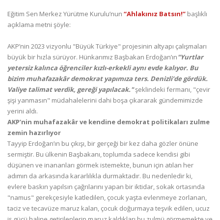
Eğitim Sen Merkez Yürütme Kurulu’nun
“Ahlakınız Batsın!”
başlıklı
açıklama metni şöyle:
AKP’nin 2023 vizyonlu "Büyük Türkiye" projesinin altyapı çalışmaları
büyük bir hızla sürüyor. Hünkarımız Başbakan Erdoğan’ın
"Yurtlar
yetersiz kalınca öğrenciler kızlı-erkekli aynı evde kalıyor. Bu
bizim muhafazakâr demokrat yapımıza ters. Denizli’de gördük.
Valiye talimat verdik, gereği yapılacak."
şeklindeki fermanı, "çevir
şişi yanmasın" müdahalelerini dahi boşa çıkararak gündemimizde
yerini aldı.
AKP’nin muhafazakâr ve kendine demokrat politikaları zulme
zemin hazırlıyor
Tayyip Erdoğan’ın bu çıkışı, bir gerçeği bir kez daha gözler önüne
sermiştir. Bu ülkenin Başbakanı, toplumda sadece kendisi gibi
düşünen ve inananları görmek istemekte, bunun için atılan her
adımın da arkasında kararlılıkla durmaktadır. Bu nedenledir ki,
evlere baskın yapılsın çağrılarını yapan bir iktidar, sokak ortasında
"namus" gerekçesiyle katledilen, çocuk yaşta evlenmeye zorlanan,
taciz ve tecavüze maruz kalan, çocuk doğurmaya teşvik edilen, ucuz
iş gücü haline getirilenlerin maruz kaldıkları bu zulmü görmemekte ve