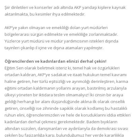
Şiir dinletileri ve konserler adı altında AKP yandaşı kişilere kaynak
aktarılmakta, bu kesimler ihya edilmektedir.
AKP’ye yakın olmayan ve emekliliği dolan yurt müdürleri
bölgelerarası sürgün edilmekte ve emekliliğe zorlanmaktadır.
Yüzlerce yurt müdürü ve müdür yardımcısının istekleri dışında
tayinleri çıkarılıp il içine ve dışına atamaları yapılmıştır.
Öğrencilerden ve kadınlardan elinizi derhal çekin!
Eğitim Sen olarak belirtmek isteriz ki, temel hak ve özgürlükleri
ortadan kaldıran, AKP’ye sadakat ve itaati hukukun temel kavramı
haline getiren, her türlü eşitsizliği ve ayrımcılığı derinleştiren, karma
eğitimi ortadan kaldırmanın yollarını arayan, bastırılmış arzularıyla
ülkeyi yöneten bir iktidara teslim olmamalıyız! İki cinsin bir araya
geldiği herhangi bir alanı düşündüğünde aklına ilk olarak cinsellik
getiren, cinselliği ise zihninde sapıklık olarak kodlamış bu hastalıklı
ruhun elini, öğrencilerimizden ve hele de koruduklarını iddia ettikleri
kadınlardan derhal çekmesi gerekmektedir. Badem bıyıkların
altından süzülen, danışmanları ve aydınlarıyla da demokrasi sıvası
çekilen bu faşizanlığa karşı, bulunduğumuz her yerde kararlılıkla