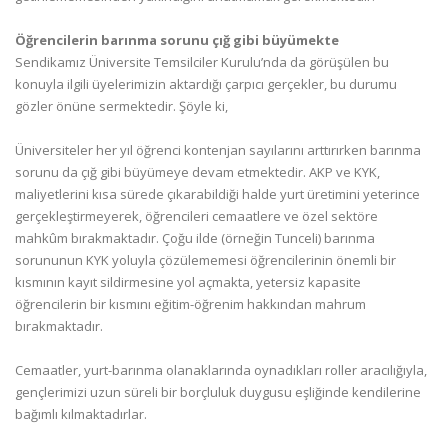
Öğrencilerin barınma sorunu çığ gibi büyümekte
Sendikamız Üniversite Temsilciler Kurulu’nda da görüşülen bu
konuyla ilgili üyelerimizin aktardığı çarpıcı gerçekler, bu durumu
gözler önüne sermektedir. Şöyle ki,
Üniversiteler her yıl öğrenci kontenjan sayılarını arttırırken barınma
sorunu da çığ gibi büyümeye devam etmektedir. AKP ve KYK,
maliyetlerini kısa sürede çıkarabildiği halde yurt üretimini yeterince
gerçekleştirmeyerek, öğrencileri cemaatlere ve özel sektöre
mahkûm bırakmaktadır. Çoğu ilde (örneğin Tunceli) barınma
sorununun KYK yoluyla çözülememesi öğrencilerinin önemli bir
kısmının kayıt sildirmesine yol açmakta, yetersiz kapasite
öğrencilerin bir kısmını eğitim-öğrenim hakkından mahrum
bırakmaktadır.
Cemaatler, yurt-barınma olanaklarında oynadıkları roller aracılığıyla,
gençlerimizi uzun süreli bir borçluluk duygusu eşliğinde kendilerine
bağımlı kılmaktadırlar.