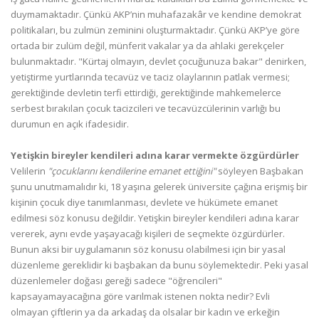
duymamaktadır. Çünkü AKP’nin muhafazakâr ve kendine demokrat
politikaları, bu zulmün zeminini oluşturmaktadır. Çünkü AKP’ye göre
ortada bir zulüm değil, münferit vakalar ya da ahlaki gerekçeler
bulunmaktadır. "Kürtaj olmayın, devlet çocuğunuza bakar" denirken,
yetiştirme yurtlarında tecavüz ve taciz olaylarının patlak vermesi;
gerektiğinde devletin terfi ettirdiği, gerektiğinde mahkemelerce
serbest bırakılan çocuk tacizcileri ve tecavüzcülerinin varlığı bu
durumun en açık ifadesidir.
Yetişkin bireyler kendileri adına karar vermekte özgürdürler
Velilerin
"çocuklarını kendilerine emanet ettiğini"
söyleyen Başbakan
şunu unutmamalıdır ki, 18 yaşına gelerek üniversite çağına erişmiş bir
kişinin çocuk diye tanımlanması, devlete ve hükümete emanet
edilmesi söz konusu değildir. Yetişkin bireyler kendileri adına karar
vererek, aynı evde yaşayacağı kişileri de seçmekte özgürdürler.
Bunun aksi bir uygulamanın söz konusu olabilmesi için bir yasal
düzenleme gereklidir ki başbakan da bunu söylemektedir. Peki yasal
düzenlemeler doğası gereği sadece "öğrencileri"
kapsayamayacağına göre varılmak istenen nokta nedir? Evli
olmayan çiftlerin ya da arkadaş da olsalar bir kadın ve erkeğin