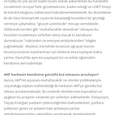
ve hatta en çok da bir kadın isyanı olarak adlandırılan bu hareketin
öznelerinin cinsiyet farkı gözetmeksizin, kadını erkeği ve LGBTİ bireyi
ile kendi koltuğunu sallamasını kabullenememektedir. Bu düzenleme
ile de Gezi Direnişi’nde isyanı ile karşılaştığı kesimlere bir gözdağı
vermeye çalışmakta, "gözüm üzerinizde" mesajı vermektedir.
İstihbaratı kendisi gibi "muhafazakâr-demokrat" olmayan bu
kesimleri incelemeye seferber etmiş olacak ki, kendisine
durmaksızın "valisinden ve emniyet müdürlerinden" bilgiler
yağmaktadır. Böylece, Denizli’de tecavüze uğrayan kızının
tecavüzcüsünün tutuklanması için binlerce imza toplayan baba
yerine, Denizli’de aynı evi paylaşan kız ve erkek öğrencileri
kendisine dert edinmiştir.
AKP herkesin kendisine gönüllü kul olmasını arzuluyor!
Ayrıca, AKP’nin piyasacı-muhafazakâr ve otoriter politikalarıyla
soyunduğu toplum mühendisliği ile herkesin AKP’ye gönüllü kul
olması arzulanmaktadır. Bu nedenle devletin tüm kaynakları ve
aygıtları bu projenin selameti için seferber edilmektedir. Dolayısıyla,
Tayyip Erdoğan yurtların yetersizliğinden bahsederken, yurtlara
yüklenen görev ve anlamın tam anlamıyla yerine
getirilememesinden yakındığını unutmamak gerekmektedir.