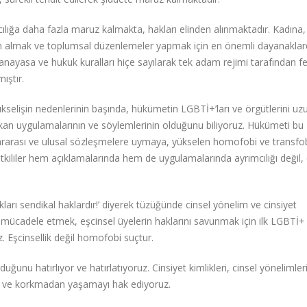
lığa daha fazla maruz kalmakta, hakları elinden alınmaktadır. Kadına
m almak ve toplumsal düzenlemeler yapmak için en önemli dayanaklar
anayasa ve hukuk kuralları hiçe sayılarak tek adam rejimi tarafından f
ıştır.
kselişin nedenlerinin başında, hükümetin LGBTİ+’ları ve örgütlerini uz
an uygulamalarının ve söylemlerinin olduğunu biliyoruz. Hükümeti bu
arası ve ulusal sözleşmelere uymaya, yükselen homofobi ve transfob
ililer hem açıklamalarında hem de uygulamalarında ayrımcılığı değil, e
ları sendikal haklardır!’ diyerek tüzüğünde cinsel yönelim ve cinsiyet
 mücadele etmek, eşcinsel üyelerin haklarını savunmak için ilk LGBTİ+
 Eşcinsellik değil homofobi suçtur.
duğunu hatırlıyor ve hatırlatıyoruz. Cinsiyet kimlikleri, cinsel yönelimler
mı ve korkmadan yaşamayı hak ediyoruz.