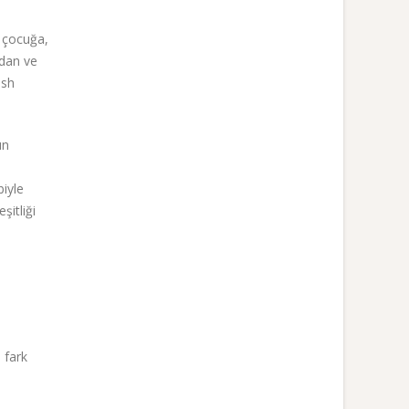
, çocuğa,
dan ve
esh
un
iyle
şitliği
i fark