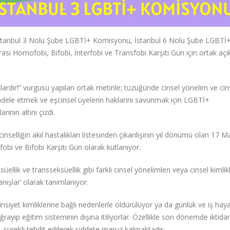
) İstanbul 3 Nolu Şube LGBTİ+ Komisyonu, İstanbul 6 Nolu Şube LGBTİ
sı Homofobi, Bifobi, İnterfobi ve Transfobi Karşıtı Gün için ortak aç
ardır!” vurgusu yapılan ortak metinle; tüzüğünde cinsel yönelim ve cin
adele etmek ve eşcinsel üyelerin haklarını savunmak için LGBTİ+
ının altını çizdi.
selliğin akıl hastalıkları listesinden çıkarılışının yıl dönümü olan 17 M
obi ve Bifobi Karşıtı Gün olarak kutlanıyor.
ellik ve transseksüellik gibi farklı cinsel yönelimleri veya cinsel kimlikl
nışlar’ olarak tanımlanıyor.
insiyet kimliklerine bağlı nedenlerle öldürülüyor ya da günlük ve iş hay
rayıp eğitim sisteminin dışına itiliyorlar. Özellikle son dönemde iktidar 
, sürekli tehdit edilerek şiddete maruz kalmaktadır.