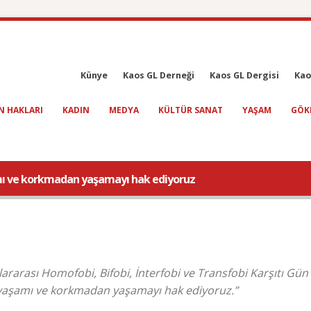
Künye
Kaos GL Derneği
Kaos GL Dergisi
Kao
N HAKLARI
KADIN
MEDYA
KÜLTÜR SANAT
YAŞAM
GÖK
amı ve korkmadan yaşamayı hak ediyoruz
rarası Homofobi, Bifobi, İnterfobi ve Transfobi Karşıtı Gün 
r yaşamı ve korkmadan yaşamayı hak ediyoruz.”