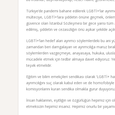
Türkiye’de pandemi bahane edilerek LGBTİ+’lar ayrımcı
mülteciye, LGBTİ+’lara şiddetin önüne geçmek, önle
güvence olan İstanbul Sözleşmesi bir gece yarısı tüm 
edilmiş, şiddetin ve cezasızlığın önü aşikar şekilde açılm
LGBTİ+’ları hedef alan ayrımcı söylemlerdeki bu ani yü
zamandan beri damgalayan ve ayrımcılığa maruz bırak
söylemlerden vazgeçmeye, anayasaya, hukuka, uluslar
mücadele etmek için tedbir almaya davet ediyoruz. Yetk
teşvik etmelidir.
Eğitim ve bilim emekçileri sendikası olarak ‘LGBTİ+ hak
ayrımcılığını suç olarak kabul eden ve de homofobiyle
komisyonlarını kuran sendika olmakla gurur duyuyoruz.
İnsan haklarının, eşitliğin ve özgürlüğün hepimiz için ol
etmeksizin hepimiz insanız. Hepimiz onurlu bir yaşa