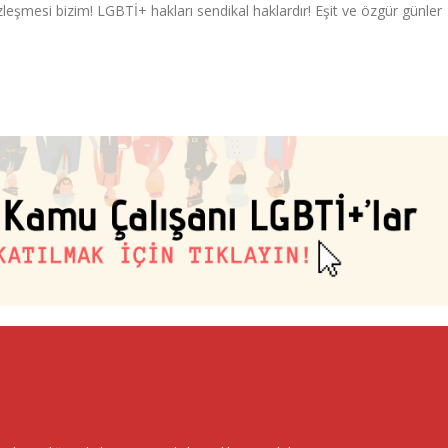
eşmesi bizim! LGBTİ+ hakları sendikal haklardır! Eşit ve özgür günler