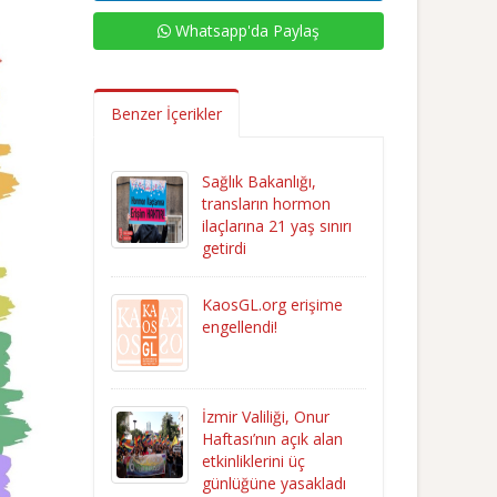
Whatsapp'da Paylaş
Benzer İçerikler
Sağlık Bakanlığı,
transların hormon
ilaçlarına 21 yaş sınırı
getirdi
KaosGL.org erişime
engellendi!
İzmir Valiliği, Onur
Haftası’nın açık alan
etkinliklerini üç
günlüğüne yasakladı