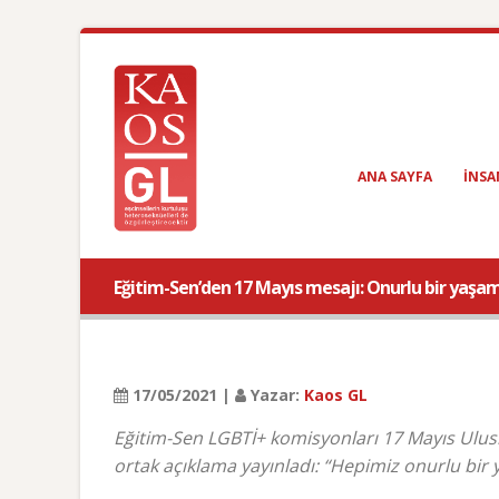
ANA SAYFA
INSA
Eğitim-Sen’den 17 Mayıs mesajı: Onurlu bir yaş
17/05/2021 |
Yazar:
Kaos GL
Eğitim-Sen LGBTİ+ komisyonları 17 Mayıs Ulusla
ortak açıklama yayınladı: “Hepimiz onurlu bi