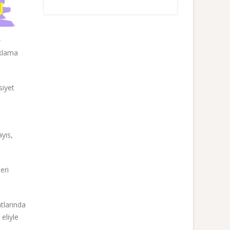
+
ıklama
siyet
ayıs,
eri
atlarında
eliyle