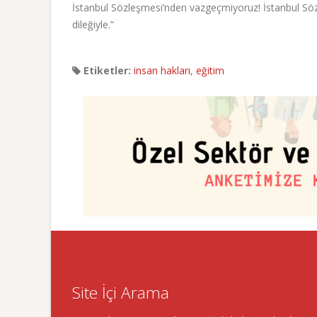
İstanbul Sözleşmesi’nden vazgeçmiyoruz! İstanbul Sözl
dileğiyle.”
Etiketler:
insan hakları
,
eğitim
Site İçi Arama