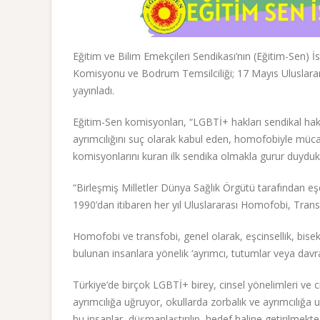
Eğitim ve Bilim Emekçileri Sendikası’nın (Eğitim-Sen
Komisyonu ve Bodrum Temsilciliği; 17 Mayıs Uluslarara
yayınladı.
Eğitim-Sen komisyonları, “LGBTİ+ hakları sendikal hakl
ayrımcılığını suç olarak kabul eden, homofobiyle müc
komisyonlarını kuran ilk sendika olmakla gurur duyduklar
“Birleşmiş Milletler Dünya Sağlık Örgütü tarafından eşcin
1990’dan itibaren her yıl Uluslararası Homofobi, Transf
Homofobi ve transfobi, genel olarak, eşcinsellik, biseksü
bulunan insanlara yönelik ‘ayrımcı, tutumlar veya davra
Türkiye’de birçok LGBTİ+ birey, cinsel yönelimleri ve c
ayrımcılığa uğruyor, okullarda zorbalık ve ayrımcılığa uğ
bu insanlar, düşmanlaştırılıp, hedef haline getirilmekte