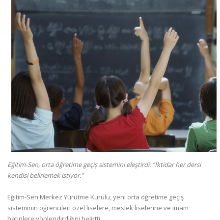
Eğitim-Sen, orta öğretime geçiş sistemini eleştirdi: “İktidar her dersi
kendisi belirlemek istiyor.”
Eğitim-Sen Merkez Yürütme Kurulu, yeni orta öğretime geçiş
sisteminin öğrencileri özel liselere, meslek liselerine ve imam
hatiplere yönlendirdiğini belirtti.