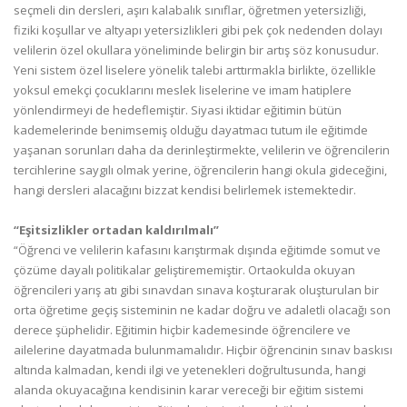
seçmeli din dersleri, aşırı kalabalık sınıflar, öğretmen yetersizliği,
fiziki koşullar ve altyapı yetersizlikleri gibi pek çok nedenden dolayı
velilerin özel okullara yöneliminde belirgin bir artış söz konusudur.
Yeni sistem özel liselere yönelik talebi arttırmakla birlikte, özellikle
yoksul emekçi çocuklarını meslek liselerine ve imam hatiplere
yönlendirmeyi de hedeflemiştir. Siyasi iktidar eğitimin bütün
kademelerinde benimsemiş olduğu dayatmacı tutum ile eğitimde
yaşanan sorunları daha da derinleştirmekte, velilerin ve öğrencilerin
tercihlerine saygılı olmak yerine, öğrencilerin hangi okula gideceğini,
hangi dersleri alacağını bizzat kendisi belirlemek istemektedir.
“Eşitsizlikler ortadan kaldırılmalı”
“Öğrenci ve velilerin kafasını karıştırmak dışında eğitimde somut ve
çözüme dayalı politikalar geliştirememiştir. Ortaokulda okuyan
öğrencileri yarış atı gibi sınavdan sınava koşturarak oluşturulan bir
orta öğretime geçiş sisteminin ne kadar doğru ve adaletli olacağı son
derece şüphelidir. Eğitimin hiçbir kademesinde öğrencilere ve
ailelerine dayatmada bulunmamalıdır. Hiçbir öğrencinin sınav baskısı
altında kalmadan, kendi ilgi ve yetenekleri doğrultusunda, hangi
alanda okuyacağına kendisinin karar vereceği bir eğitim sistemi