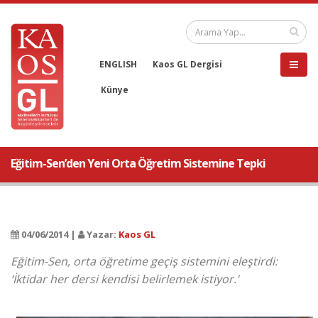
ENGLISH
Kaos GL Dergisi
Künye
Eğitim-Sen’den Yeni Orta Öğretim Sistemine Tepki
04/06/2014 |
Yazar:
Kaos GL
Eğitim-Sen, orta öğretime geçiş sistemini eleştirdi:
‘İktidar her dersi kendisi belirlemek istiyor.’