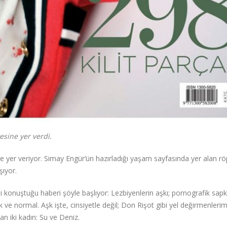
yesine yer verdi.
sine yer veriyor. Simay Engür’ün hazırladığı yaşam sayfasında yer alan r
şıyor.
rini konuştuğu haberi şöyle başlıyor: Lezbiyenlerin aşkı; pornografik sapkı
e normal. Aşk işte, cinsiyetle değil; Don Rişot gibi yel değirmenleri
kan iki kadın: Su ve Deniz.