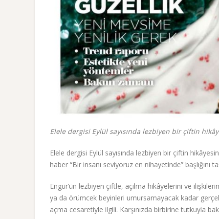
Elele dergisi Eylül sayısında lezbiyen bir çiftin hikâ
Elele dergisi Eylül sayısında lezbiyen bir çiftin hikâye
haber “Bir insanı seviyoruz en nihayetinde” başlığını ta
Engür’ün lezbiyen çiftle, açılma hikâyelerini ve ilişkile
ya da örümcek beyinleri umursamayacak kadar gerçek v
açma cesaretiyle ilgili. Karşınızda birbirine tutkuyla ba