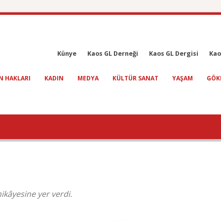
Künye
Kaos GL Derneği
Kaos GL Dergisi
Kao
N HAKLARI
KADIN
MEDYA
KÜLTÜR SANAT
YAŞAM
GÖK
 hikâyesine yer verdi.