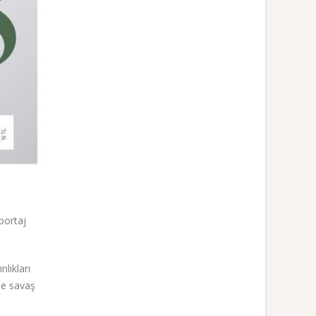
öportaj
nlıkları
me savaş