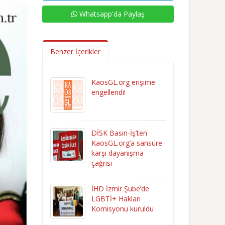
Whatsapp'da Paylaş
Benzer İçerikler
KaosGL.org erişime
engellendi!
DİSK Basın-İş’ten
KaosGL.org’a sansüre
karşı dayanışma
çağrısı
İHD İzmir Şube’de
LGBTİ+ Hakları
Komisyonu kuruldu