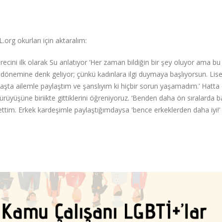
org okurları için aktaralım:
recini ilk olarak Su anlatıyor ‘Her zaman bildiğin bir şey oluyor ama b
k dönemine denk geliyor; çünkü kadınlara ilgi duymaya başlıyorsun. Lis
ta ailemle paylaştım ve şanslıyım ki hiçbir sorun yaşamadım.’ Hatta 
ürüyüşüne biriikte gittiklerini öğreniyoruz. ‘Benden daha ön sıralarda 
ttim. Erkek kardeşimle paylaştığımdaysa 'bence erkeklerden daha iyi!'