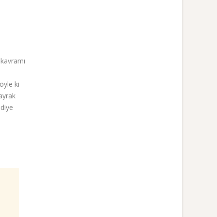
u kavramı
e
öyle ki
bayrak
 diye