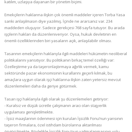
katılım, uzlaşıya dayanan bir yönetim biçimi.
Emekçilerin haklarına ilişkin çok önemli maddeler içeren Torba Yasa
sanki anlaşılmasın diye yazılmış. İçinde ne ararsanız var. 234
maddeden oluşuyor. Sadece gerekçesi 768 sayfa tutuyor. Bu arada
işçilerin hakları da düzenleniveriyor. Oysa, hukuk devletinin en
önemli özelliklerinden biri yasaların açık, anlaşılabilir olması.
Tasarının emekçilerin haklarıyla ilgili maddeleri hükümetin neoliberal
politikalarını yansıtıyor. Bu politikanın birkaç temel özelliği var:
Özelleştirme ya da taşeronlaştırmaya ağırlık vermek, kamu
sektöründe pazar ekonomisinin kurallarını geçerli kılmak, bu
amaçlara uygun olarak işçi haklarına ilişkin zaten yetersiz mevcut
düzenlemeleri daha da geriye götürmek.
Tasarı işçi haklarıyla ilgili olarak şu düzenlemeleri getiriyor:
- Kuralsız ve düşük ücretle çalışmanın aracı olan stajyerlik
uygulaması genişletilmekte.
- İşsiz maaşlarının ödenmesi için kurulan İşsizlik Fonu’nun yarısının
taşeron firmalara, özel istihdam bürolarına aktarılması
öngörülmekte. Böylelikle İşsizlik Fonu’nun yağmalanmasının yolu