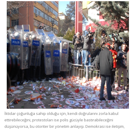
İktidar çoğunluğa sahip olduğu için, kendi doğrularını zorla kabul
ettirebileceğini, protestoları ise polis gücüyle bastırabileceğini
düşünüyorsa, bu otoriter bir yönetim anlayışı. Demokrasi ise iletişim,