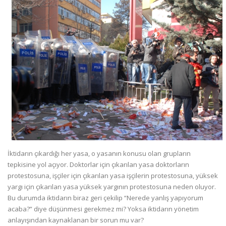
İktidarın çıkardığı her yasa, o yasanın konusu olan grupların
tepkisine yol açıyor. Doktorlar için çıkarılan yasa doktorların
protestosuna, işçiler için çıkarılan yasa işçilerin protestosuna, yüksek
yargı için çıkarılan yasa yüksek yargının protestosuna neden oluyor.
Bu durumda iktidarın biraz geri çekilip “Nerede yanlış yapıyorum
acaba?” diye düşünmesi gerekmez mi? Yoksa iktidarın yönetim
anlayışından kaynaklanan bir sorun mu var?