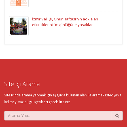
İzmir Valiliği, Onur Haftası’nın açık alan
etkinliklerini üç günlüğüne yasakladı
Site İçi Arama
Site içinde arama yapmak için aşağıda bulunan alan ile aramak istediğiniz
kelimeyi yazıp ilgili içerikleri görebilirsiniz.