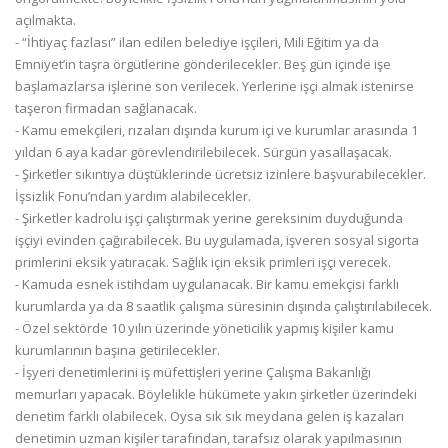
açılmakta.
- “İhtiyaç fazlası” ilan edilen belediye işçileri, Mili Eğitim ya da
Emniyet’in taşra örgütlerine gönderilecekler. Beş gün içinde işe
başlamazlarsa işlerine son verilecek. Yerlerine işçi almak istenirse
taşeron firmadan sağlanacak.
- Kamu emekçileri, rızaları dışında kurum içi ve kurumlar arasında 1
yıldan 6 aya kadar görevlendirilebilecek. Sürgün yasallaşacak.
- Şirketler sıkıntıya düştüklerinde ücretsiz izinlere başvurabilecekler.
İşsizlik Fonu’ndan yardım alabilecekler.
- Şirketler kadrolu işçi çalıştırmak yerine gereksinim duyduğunda
işçiyi evinden çağırabilecek. Bu uygulamada, işveren sosyal sigorta
primlerini eksik yatıracak. Sağlık için eksik primleri işçi verecek.
- Kamuda esnek istihdam uygulanacak. Bir kamu emekçisi farklı
kurumlarda ya da 8 saatlik çalışma süresinin dışında çalıştırılabilecek.
- Özel sektörde 10 yılın üzerinde yöneticilik yapmış kişiler kamu
kurumlarının başına getirilecekler.
- İşyeri denetimlerini iş müfettişleri yerine Çalışma Bakanlığı
memurları yapacak. Böylelikle hükümete yakın şirketler üzerindeki
denetim farklı olabilecek. Oysa sık sık meydana gelen iş kazaları
denetimin uzman kişiler tarafından, tarafsız olarak yapılmasının