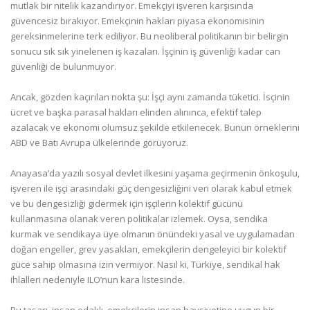
mutlak bir nitelik kazandırıyor. Emekçiyi işveren karşısında
güvencesiz bırakıyor. Emekçinin hakları piyasa ekonomisinin
gereksinmelerine terk ediliyor. Bu neoliberal politikanın bir belirgin
sonucu sık sık yinelenen iş kazaları. İşçinin iş güvenliği kadar can
güvenliği de bulunmuyor.
Ancak, gözden kaçırılan nokta şu: İşçi aynı zamanda tüketici. İsçinin
ücret ve başka parasal hakları elinden alınınca, efektif talep
azalacak ve ekonomi olumsuz şekilde etkilenecek. Bunun örneklerini
ABD ve Batı Avrupa ülkelerinde görüyoruz.
Anayasa’da yazılı sosyal devlet ilkesini yaşama geçirmenin önkoşulu,
işveren ile işçi arasındaki güç dengesizliğini veri olarak kabul etmek
ve bu dengesizliği gidermek için işçilerin kolektif gücünü
kullanmasına olanak veren politikalar izlemek. Oysa, sendika
kurmak ve sendikaya üye olmanın önündeki yasal ve uygulamadan
doğan engeller, grev yasakları, emekçilerin dengeleyici bir kolektif
güce sahip olmasına izin vermiyor. Nasıl ki, Türkiye, sendikal hak
ihlalleri nedeniyle ILO’nun kara listesinde.
Bu tasarı, insan odaklı, emekçilerin insan haysiyetine uygun bir