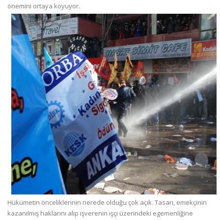
önemini ortaya koyuyor.
Hükümetin önceliklerinin nerede olduğu çok açık. Tasarı, emekçinin
kazanılmış haklarını alıp işverenin işçi üzerindeki egemenliğine