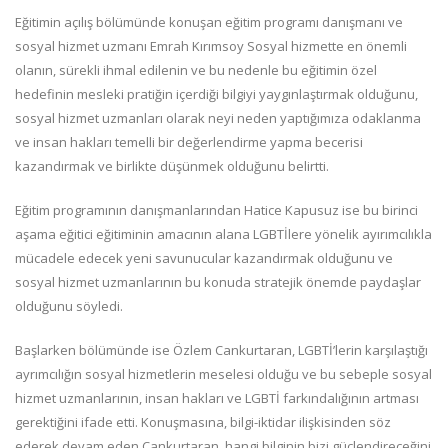
Eğitimin açılış bölümünde konuşan eğitim programı danışmanı ve
sosyal hizmet uzmanı Emrah Kırımsoy Sosyal hizmette en önemli
olanın, sürekli ihmal edilenin ve bu nedenle bu eğitimin özel
hedefinin mesleki pratiğin içerdiği bilgiyi yaygınlaştırmak olduğunu,
sosyal hizmet uzmanları olarak neyi neden yaptığımıza odaklanma
ve insan hakları temelli bir değerlendirme yapma becerisi
kazandırmak ve birlikte düşünmek olduğunu belirtti.
Eğitim programının danışmanlarından Hatice Kapusuz ise bu birinci
aşama eğitici eğitiminin amacının alana LGBTİlere yönelik ayırımcılıkla
mücadele edecek yeni savunucular kazandırmak olduğunu ve
sosyal hizmet uzmanlarının bu konuda stratejik önemde paydaşlar
olduğunu söyledi.
Başlarken bölümünde ise Özlem Cankurtaran, LGBTİ’lerin karşılaştığı
ayrımcılığın sosyal hizmetlerin meselesi olduğu ve bu sebeple sosyal
hizmet uzmanlarının, insan hakları ve LGBTİ farkındalığının artması
gerektiğini ifade etti. Konuşmasına, bilgi-iktidar ilişkisinden söz
ederek devam eden Cankurtaran, hangi bilginin bizi güçlendireceğini