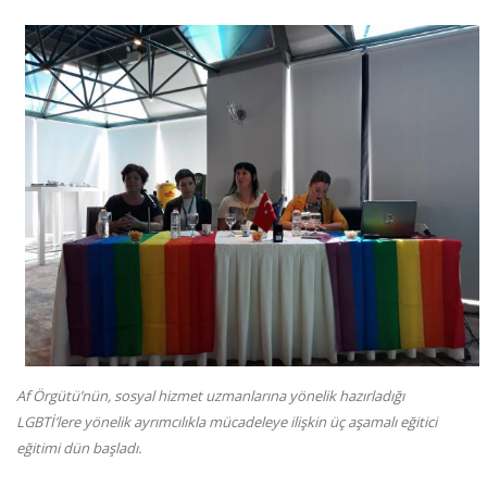
Af Örgütü’nün, sosyal hizmet uzmanlarına yönelik hazırladığı
LGBTİ’lere yönelik ayrımcılıkla mücadeleye ilişkin üç aşamalı eğitici
eğitimi dün başladı.