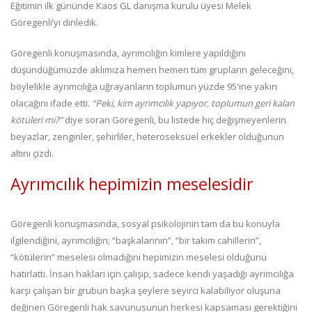
Eğitimin ilk gününde Kaos GL danışma kurulu üyesi Melek
Göregenli’yi dinledik.
Göregenli konuşmasında, ayrımcılığın kimlere yapıldığını
düşündüğümüzde aklımıza hemen hemen tüm grupların geleceğini,
böylelikle ayrımcılığa uğrayanların toplumun yüzde 95'ine yakın
olacağını ifade etti.
“Peki, kim ayrımcılık yapıyor, toplumun geri kalan
kötüleri mi?”
diye soran Göregenli, bu listede hiç değişmeyenlerin
beyazlar, zenginler, şehirliler, heteroseksüel erkekler olduğunun
altını çizdi.
Ayrımcılık hepimizin meselesidir
Göregenli konuşmasında, sosyal psikolojinin tam da bu konuyla
ilgilendiğini, ayrımcılığın; “başkalarının”, “bir takım cahillerin”,
“kötülerin” meselesi olmadığını hepimizin meselesi olduğunu
hatırlattı. İnsan hakları için çalışıp, sadece kendi yaşadığı ayrımcılığa
karşı çalışan bir grubun başka şeylere seyirci kalabiliyor oluşuna
değinen Göregenli hak savunusunun herkesi kapsaması gerektiğini