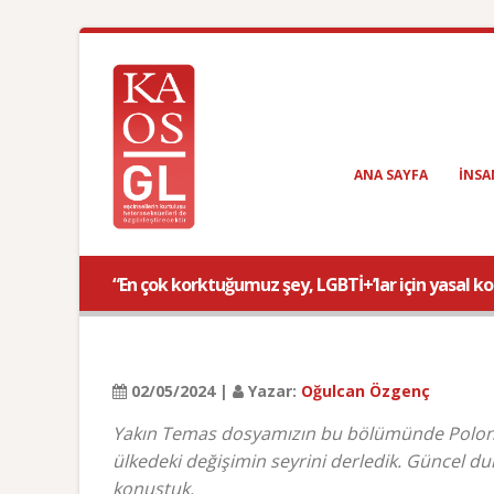
ANA SAYFA
INSA
“En çok korktuğumuz şey, LGBTİ+’lar için yasal 
02/05/2024 |
Yazar:
Oğulcan Özgenç
Yakın Temas dosyamızın bu bölümünde Polonya
ülkedeki değişimin seyrini derledik. Güncel
konuştuk.