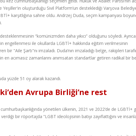
u kez cumhurbaşkanlığı seçimleri geldi. Hukuk ve Adalet Partisi’nin ad
Yeşiller'in oluşturduğu Sivil Platform’un desteklediği Varşova Belediy
LGBTİ+ karşıtlığına sahne oldu. Andrzej Duda, seçim kampanyası boyun
.
desteklenmesinin “komünizmden daha yıkıcı” olduğunu söyledi. Ayrıca
inin engellenmesi ile okullarda LGBTİ+ hakkında eğitim verilmesinin
en bir "Aile Şartı"nı imzaladı. Duda’nın imzaladığı belge, rakipleri taraf
 en acımasız zamanlarını anımsatan standartlar getiren radikal bir b
da yüzde 51 oy alarak kazandı.
i’den Avrupa Birliği’ne rest
ın cumhurbaşkanlığında yönetilen ülkenin, 2021 ve 2022’de de LGBTİ+
rdiği bir röportajda “LGBT ideolojisinin batıyı zayıflattığını ve insanla