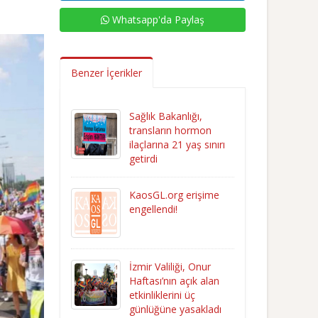
Whatsapp'da Paylaş
Benzer İçerikler
Sağlık Bakanlığı,
transların hormon
ilaçlarına 21 yaş sınırı
getirdi
KaosGL.org erişime
engellendi!
İzmir Valiliği, Onur
Haftası’nın açık alan
etkinliklerini üç
günlüğüne yasakladı