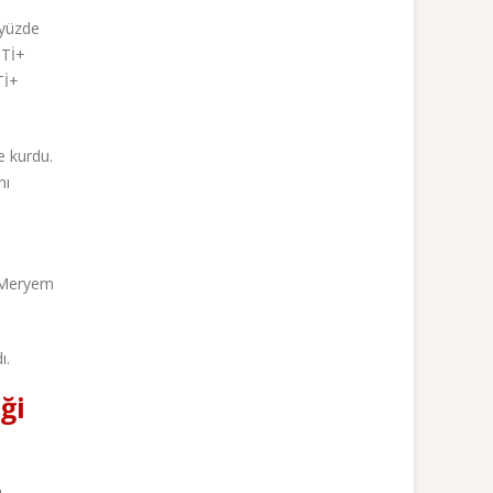
 yüzde
BTİ+
Tİ+
e kurdu.
nı
i Meryem
ı.
ği