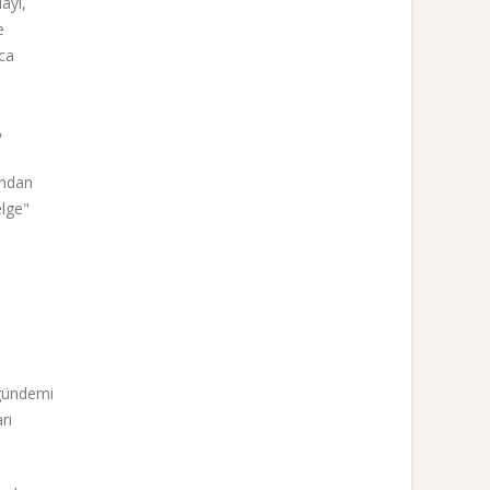
ayı,
e
ca
,
ından
elge"
 gündemi
rı