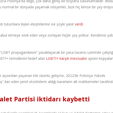
lnızca Polonya'da değil, çok daha geniş bir boyutta savunulmalıdır. İktid
u normal bir dünyada yaşamak isteyenler, bize hiç kimse bir şey emp
 tutumlara ilişkin eleştirilerine ise şöyle yanıt
verdi:
ı kabul etmeye sevk eden veya zorlayan hiçbir şey yoktur. Kendimizi şid
“LGBT propagandasını” yasaklayacak bir yasa tasarısı üzerinde çalıştığ
BTİ+ temsillerini hedef alan
LGBTİ+ karşıtı mevzuatın
aynen kopyala
ar açısından yaşanan tek olumlu gelişme, 2022’de Polonya Yüksek
 ilan eden yerel otoritelerin aldığı kararların alt mahkemeler tarafınd
let Partisi iktidarı kaybetti