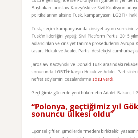
2023’e gelindiğinde ise Polonya’nın gündemi yeniden b
Başbakan Jaroslaw Kaczyński ve Sivil Koalisyon adayı
politikalarının aksine Tusk, kampanyasını LGBTİ+ hakla
Tusk, seçim kampanyasında cinsiyet uyum sürecinin zorl
Tusk'ın liderliğini yaptığı Sivil Platform Partisi 2015
adlandırılan ve cinsiyet tanıma prosedürlerini Avrupa 
tasarı, Hukuk ve Adalet Partisi destekçisi cumhurbaş
Jaroslaw Kaczyński ve Donald Tusk arasındaki rekabeti
sonucunda LGBTİ+ karşıtı Hukuk ve Adalet Partisi’nin i
nefret söylemini cezalandırma
sözü verdi.
Geçtiğimiz günlerde yeni hükümetin Adalet Bakanı, LGB
“Polonya, geçtiğimiz yıl Gö
sonuncu ülkesi oldu”
Eşcinsel çiftler, şimdilerde “medeni birliktelik” yasa