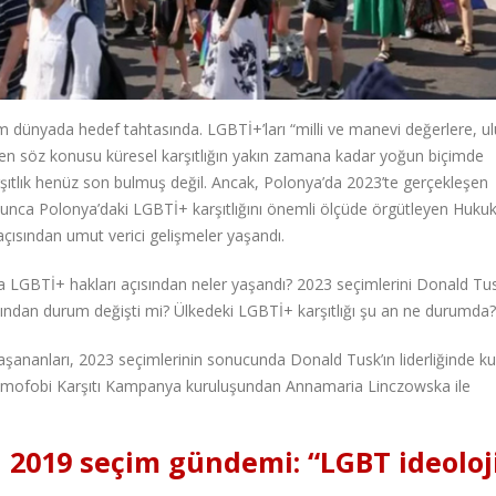
m dünyada hedef tahtasında. LGBTİ+’ları “milli ve manevi değerlere, ul
gören söz konusu küresel karşıtlığın yakın zamana kadar yoğun biçimde
şıtlık henüz son bulmuş değil. Ancak, Polonya’da 2023’te gerçekleşen
yunca Polonya’daki LGBTİ+ karşıtlığını önemli ölçüde örgütleyen Huku
açısından umut verici gelişmeler yaşandı.
unca LGBTİ+ hakları açısından neler yaşandı? 2023 seçimlerini Donald Tus
ndan durum değişti mi? Ülkedeki LGBTİ+ karşıtlığı şu an ne durumda?
şananları, 2023 seçimlerinin sonucunda Donald Tusk’ın liderliğinde ku
 Homofobi Karşıtı Kampanya kuruluşundan Annamaria Linczowska ile
 2019 seçim gündemi: “LGBT ideoloji