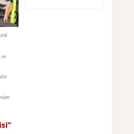
usal
k ve
k’ın
rulan
si”