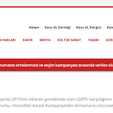
Künye
Kaos GL Derneği
Kaos GL Dergisi
Kao
N HAKLARI
KADIN
MEDYA
KÜLTÜR SANAT
YAŞAM
GÖK
korumanın ertelenmesi ve seçim kampanyası sırasında verilen sö
’da 2015’ten itibaren gündemde olan LGBTİ+ karşıtlığının 
 durumu, Homofobi Karşıtı Kampanya’dan Annamaria Linczows