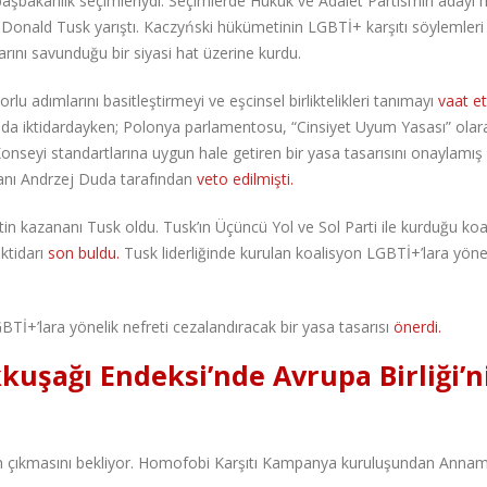
aşbakanlık seçimleriydi. Seçimlerde Hukuk ve Adalet Partisi’nin adayı
 Donald Tusk yarıştı. Kaczyński hükümetinin LGBTİ+ karşıtı söylemleri
rını savunduğu bir siyasi hat üzerine kurdu.
u adımlarını basitleştirmeyi ve eşcinsel birliktelikleri tanımayı
vaat ett
 yılında iktidardayken; Polonya parlamentosu, “Cinsiyet Uyum Yasası” olar
Konseyi standartlarına uygun hale getiren bir yasa tasarısını onaylamış
kanı Andrzej Duda tarafından
veto edilmişti.
n kazananı Tusk oldu. Tusk’ın Üçüncü Yol ve Sol Parti ile kurduğu koa
ktidarı
son buldu.
Tusk liderliğinde kurulan koalisyon LGBTİ+’lara yöne
Tİ+’lara yönelik nefreti cezalandıracak bir yasa tasarısı
önerdi.
kkuşağı Endeksi’nde Avrupa Birliği’n
sının çıkmasını bekliyor. Homofobi Karşıtı Kampanya kuruluşundan Anna