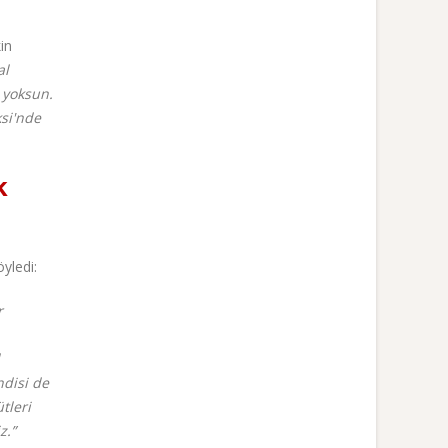
in
al
 yoksun.
si'nde
k
yledi:
r
ndisi de
tleri
z.”