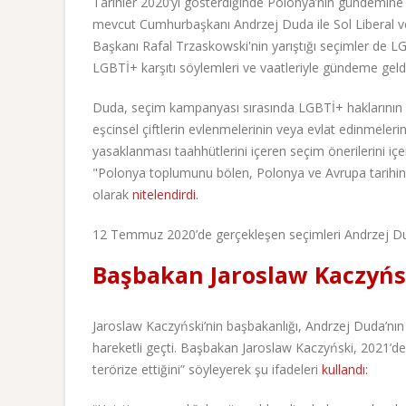
Tarihler 2020’yi gösterdiğinde Polonya’nın gündemine b
mevcut Cumhurbaşkanı Andrzej Duda ile Sol Liberal ve 
Başkanı Rafal Trzaskowski'nin yarıştığı seçimler de 
LGBTİ+ karşıtı söylemleri ve vaatleriyle gündeme geldi
Duda, seçim kampanyası sırasında LGBTİ+ haklarının 
eşcinsel çiftlerin evlenmelerinin veya evlat edinmeler
yasaklanması taahhütlerini içeren seçim önerilerini içer
"Polonya toplumunu bölen, Polonya ve Avrupa tarihinin
olarak
nitelendirdi.
12 Temmuz 2020’de gerçekleşen seçimleri Andrzej Du
Başbakan Jaroslaw Kaczyńsk
Jaroslaw Kaczyński’nin başbakanlığı, Andrzej Duda’n
hareketli geçti. Başbakan Jaroslaw Kaczyński, 2021’de ve
terörize ettiğini” söyleyerek şu ifadeleri
kullandı: