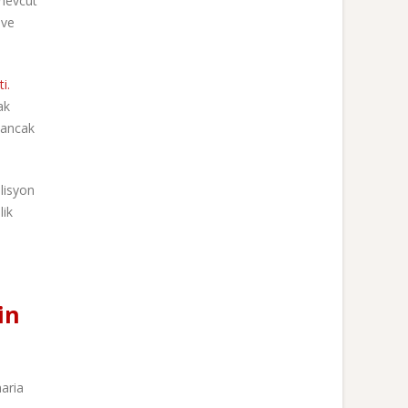
 mevcut
 ve
i.
ak
 ancak
lisyon
lik
in
maria