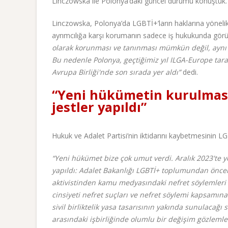
Linczowska ile Polonya’daki güncel durumu konuştuk.
Linczowska, Polonya’da LGBTİ+’ların haklarına yönelik y
ayrımcılığa karşı korumanın sadece iş hukukunda gö
olarak korunması ve tanınması mümkün değil, aynı ci
Bu nedenle Polonya, geçtiğimiz yıl ILGA-Europe ta
Avrupa Birliği'nde son sırada yer aldı”
dedi.
“Yeni hükümetin kurulması
jestler yapıldı”
Hukuk ve Adalet Partisi’nin iktidarını kaybetmesinin L
“Yeni hükümet bize çok umut verdi. Aralık 2023'te
yapıldı: Adalet Bakanlığı LGBTİ+ toplumundan önceki 
aktivistinden kamu medyasındaki nefret söylemleri i
cinsiyeti nefret suçları ve nefret söylemi kapsamı
sivil birliktelik yasa tasarısının yakında sunulacağ
arasındaki işbirliğinde olumlu bir değişim gözlemlem