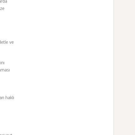
arda
oze
detle ve
ını
nması
an haklı