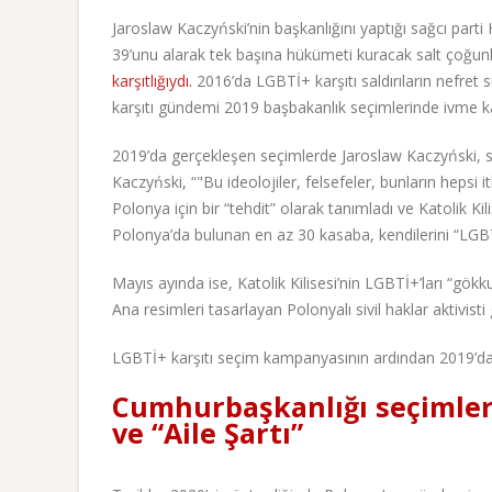
Jaroslaw Kaczyński’nin başkanlığını yaptığı sağcı parti
39’unu alarak tek başına hükümeti kuracak salt çoğunl
karşıtlığıydı.
2016’da LGBTİ+ karşıtı saldırıların nefret
karşıtı gündemi 2019 başbakanlık seçimlerinde ivme k
2019’da gerçekleşen seçimlerde Jaroslaw Kaczyński, s
Kaczyński, “"Bu ideolojiler, felsefeler, bunların hepsi 
Polonya için bir “tehdit” olarak tanımladı ve Katolik K
Polonya’da bulunan en az 30 kasaba, kendilerini “LGBT
Mayıs ayında ise, Katolik Kilisesi’nin LGBTİ+’ları “gök
Ana resimleri tasarlayan Polonyalı sivil haklar aktivist
LGBTİ+ karşıtı seçim kampanyasının ardından 2019’da
Cumhurbaşkanlığı seçimler
ve “Aile Şartı”