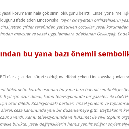
asal korumanın hala çok sınırlı olduğunu belirtti. Cinsel yönelime ilişk
rüldüğünü ifade eden Linczowska,
“Aynı cinsiyetten birlikteliklerin yas
nsiyetten çiftler tarafından yetiştirilen çocuklar yasal korumadan
rafından mevzuat ve yasal uygulamalara odaklanan Gökkuşağı Endek
ndan bu yana bazı önemli semboli
GBTİ+’lar açısından sürpriz olduğuna dikkat çeken Linczowska şunları sö
 yeni hükümetin kurulmasından bu yana bazı önemli sembolik jestle
8 yıl için özür diledi, kamu televizyonunda bir gazeteci iki LGBTİ+
çin özür diledi. Koalisyondaki partiler, cinsel yönelim ve toplumsal
na alarak ceza kanununda yeni bir düzenlemeye gitti. Başbakanın ke
ı sözünü verdi. Kamu televizyonunda ve hükümet ile sivil toplum örgü
ekle birlikte, yasal değişikliklerin henüz yapılmadığını söylemeliyi