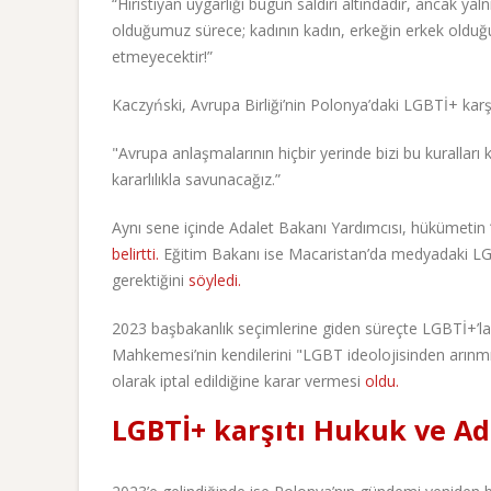
“Hıristiyan uygarlığı bugün saldırı altındadır, ancak ya
olduğumuz sürece; kadının kadın, erkeğin erkek olduğ
etmeyecektir!”
Kaczyński, Avrupa Birliği’nin Polonya’daki LGBTİ+ karşıtı
"Avrupa anlaşmalarının hiçbir yerinde bizi bu kurallar
kararlılıkla savunacağız.”
Aynı sene içinde Adalet Bakanı Yardımcısı, hükümetin 
belirtti.
Eğitim Bakanı ise Macaristan’da medyadaki LG
gerektiğini
söyledi.
2023 başbakanlık seçimlerine giden süreçte LGBTİ+’l
Mahkemesi’nin kendilerini "LGBT ideolojisinden arınmış”
olarak iptal edildiğine karar vermesi
oldu.
LGBTİ+ karşıtı Hukuk ve Ada