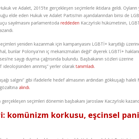
 Hukuk ve Adalet, 2015’te gerçekleşen seçimlerle iktidara geldi. Oyların
uğu elde eden Hukuk ve Adalet Partisi’nin ajandalarından birisi de LG
 suçu sayılmasını parlamentoda
reddeden
Kaczyński hükümetinin, LGB
azandı.
eçimleri yeniden kazanmak için kampanyasını LGBTİ+ karşıtlığı üzerin
ithal, bunlar Polonya'nın iç mekanizmaları değil” diyerek LGBTİ+ hakları
ilisesi’ne saygı duyma çağrısında bulundu. Başbakanın sözleri üzerine
 ideolojisinden arınmış” yerler olarak
tanımladı.
kuşağı salgını” gibi ifadelerle hedef almasının ardından gökkuşağı halel
i gözaltına
alındı.
 gerçekleşen seçimleri dönemin başbakanı Jaroslaw Kaczyński kazand
i: komünizm korkusu, eşcinsel pani