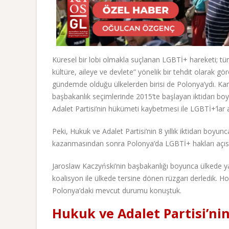
Küresel bir lobi olmakla suçlanan LGBTİ+ hareketi; tü
kültüre, aileye ve devlete” yönelik bir tehdit olarak 
gündemde olduğu ülkelerden birisi de Polonya’ydı. Kar
başbakanlık seçimlerinde 2015’te başlayan iktidarı bo
Adalet Partisi’nin hükümeti kaybetmesi ile LGBTİ+’lar 
Peki, Hukuk ve Adalet Partisi’nin 8 yıllık iktidarı boy
kazanmasından sonra Polonya’da LGBTİ+ hakları açısı
Jaroslaw Kaczyński’nin başbakanlığı boyunca ülkede ya
koalisyon ile ülkede tersine dönen rüzgarı derledik.
Polonya’daki mevcut durumu konuştuk.
Hukuk ve Adalet Partisi’nin