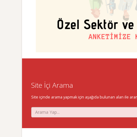
Site İçi Arama
Site içinde arama yapmak için aşağıda bulunan alan ile aramak 