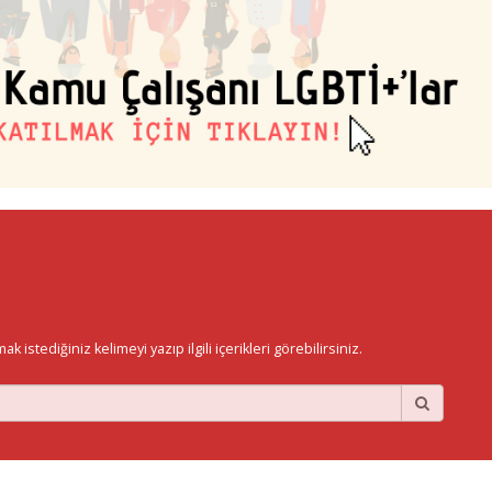
istediğiniz kelimeyi yazıp ilgili içerikleri görebilirsiniz.