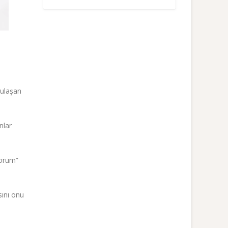
 ulaşan
nlar
yorum”
sını onu