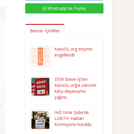
Whatsapp'da Paylaş
Benzer İçerikler
KaosGL.org erişime
engellendi!
DİSK Basın-İş’ten
KaosGL.org’a sansüre
karşı dayanışma
çağrısı
İHD İzmir Şube’de
LGBTİ+ Hakları
Komisyonu kuruldu