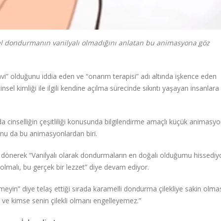
zel dondurmanın vanilyalı olmadığını anlatan bu animasyona göz
davi” olduğunu iddia eden ve “onarım terapisi” adı altında işkence eden
nsel kimliği ile ilgili kendine açılma sürecinde sıkıntı yaşayan insanlara
cinselliğin çeşitliliği konusunda bilgilendirme amaçlı küçük animasyo
nu da bu animasyonlardan biri.
dönerek “Vanilyalı olarak dondurmaların en doğalı olduğumu hissedi
olmalı, bu gerçek bir lezzet” diye devam ediyor.
eyin” diye telaş ettiği sırada karamelli dondurma çilekliye sakin olma
 ve kimse senin çilekli olmanı engelleyemez.”