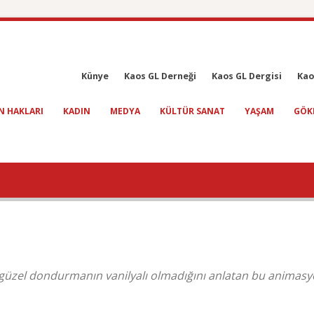
Künye
Kaos GL Derneği
Kaos GL Dergisi
Kao
N HAKLARI
KADIN
MEDYA
KÜLTÜR SANAT
YAŞAM
GÖK
en güzel dondurmanın vanilyalı olmadığını anlatan bu animas