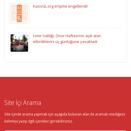
KaosGL.org erişime engellendi!
İzmir Valiliği, Onur Haftası’nın açık alan
etkinliklerini üç günlüğüne yasakladı
Site İçi Arama
Site içinde arama yapmak için aşağıda bulunan alan ile aramak istediğiniz
kelimeyi yazıp ilgili içerikleri görebilirsiniz.