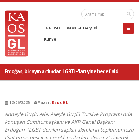
ENGLISH
Kaos GL Dergisi
Künye
Erdoğan, bir ayın ardından LGBTİ+’ları yine hedef aldı
12/05/2025 |
Yazar:
Kaos GL
Anneyle Güçlü Aile, Aileyle Güçlü Türkiye Programı'nda
konuşan Cumhurbaşkanı ve AKP Genel Başkanı
Erdoğan, “LGBT denilen sapkın akımların toplumumuzu
ifsat etmemesi için gerekli tedbirleri alıyoruz” diyerek