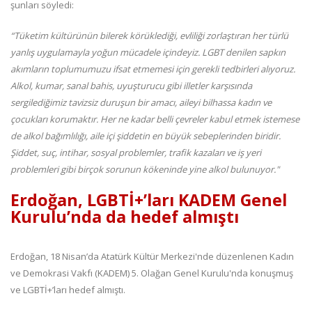
şunları söyledi:
“Tüketim kültürünün bilerek körüklediği, evliliği zorlaştıran her türlü
yanlış uygulamayla yoğun mücadele içindeyiz. LGBT denilen sapkın
akımların toplumumuzu ifsat etmemesi için gerekli tedbirleri alıyoruz.
Alkol, kumar, sanal bahis, uyuşturucu gibi illetler karşısında
sergilediğimiz tavizsiz duruşun bir amacı, aileyi bilhassa kadın ve
çocukları korumaktır. Her ne kadar belli çevreler kabul etmek istemese
de alkol bağımlılığı, aile içi şiddetin en büyük sebeplerinden biridir.
Şiddet, suç, intihar, sosyal problemler, trafik kazaları ve iş yeri
problemleri gibi birçok sorunun kökeninde yine alkol bulunuyor."
Erdoğan, LGBTİ+’ları KADEM Genel
Kurulu’nda da hedef almıştı
Erdoğan, 18 Nisan’da Atatürk Kültür Merkezi'nde düzenlenen Kadın
ve Demokrasi Vakfı (KADEM) 5. Olağan Genel Kurulu'nda konuşmuş
ve LGBTİ+’ları hedef almıştı.