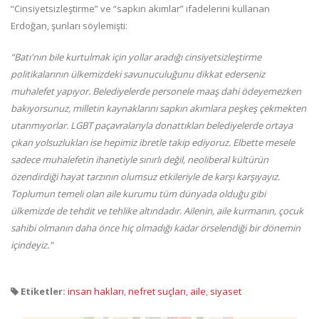
“Cinsiyetsizleştirme” ve “sapkın akımlar” ifadelerini kullanan
Erdoğan, şunları söylemişti:
“Batı'nın bile kurtulmak için yollar aradığı cinsiyetsizleştirme
politikalarının ülkemizdeki savunuculuğunu dikkat ederseniz
muhalefet yapıyor. Belediyelerde personele maaş dahi ödeyemezken
bakıyorsunuz, milletin kaynaklarını sapkın akımlara peşkeş çekmekten
utanmıyorlar. LGBT paçavralarıyla donattıkları belediyelerde ortaya
çıkan yolsuzlukları ise hepimiz ibretle takip ediyoruz. Elbette mesele
sadece muhalefetin ihanetiyle sınırlı değil, neoliberal kültürün
özendirdiği hayat tarzının olumsuz etkileriyle de karşı karşıyayız.
Toplumun temeli olan aile kurumu tüm dünyada olduğu gibi
ülkemizde de tehdit ve tehlike altındadır. Ailenin, aile kurmanın, çocuk
sahibi olmanın daha önce hiç olmadığı kadar örselendiği bir dönemin
içindeyiz."
Etiketler:
insan hakları
,
nefret suçları
,
aile
,
siyaset