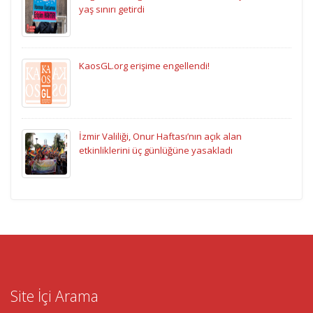
yaş sınırı getirdi
KaosGL.org erişime engellendi!
İzmir Valiliği, Onur Haftası’nın açık alan
etkinliklerini üç günlüğüne yasakladı
Site İçi Arama