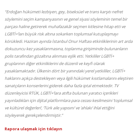
“Erdoğan hükümeti lezbiyen, gey, biseksüel ve trans karşıtı nefret
söylemini seçim kampanyasının ve genel siyasi söyleminin temel bir
parçası haline getirerek muhafazakâr seçmen kitlesine hitap etti ve
LGBTİ+’ları büyük risk altına sokarken toplumsal kutuplaşmayı
körükledi. Haziran ayında İstanbul Onur Haftası etkinliklerinin art arda
dokuzuncu kez yasaklanmasına, toplanma girişiminde bulunanların
polis tarafından gözaltına alınması eşlik etti. Yetkililer LGBTİ+
gruplarının diğer etkinliklerini de düzenli ve keyfi olarak
yasaklamaktadır. Ülkenin dört bir yanındaki yerel yetkililer, LGBTİ+
haklarını açıkça destekleyen veya ilgili hükümet kısıtlamalarını eleştiren
sanatçıların konserlerini giderek daha fazla iptal etmektedir. TV
düzenleyicisi RTÜK, LGBTİ+’lara atıfta bulunan yaratıcı içerikleri
yayınladıkları için dijital platformlara para cezası kesilmesini ‘toplumsal
ve kültürel değerleri’, ‘Türk aile yapısını’ ve ‘ahlakı’ ihlal ettiğini
söyleyerek gerekçelendirmiştir.”
Rapora ulaşmak için tıklayın