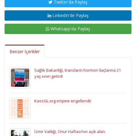
Twitter'da Paylaş
LinkedIn'de Paylaş
Whatsapp'da Paylaş
Benzer İçerikler
Sağlık Bakanlığı, transların hormon ilaçlarına 21
yaş sınırı getirdi
KaosGL.org erişime engellendi!
İzmir Valiliği, Onur Haftası’nın açık alan