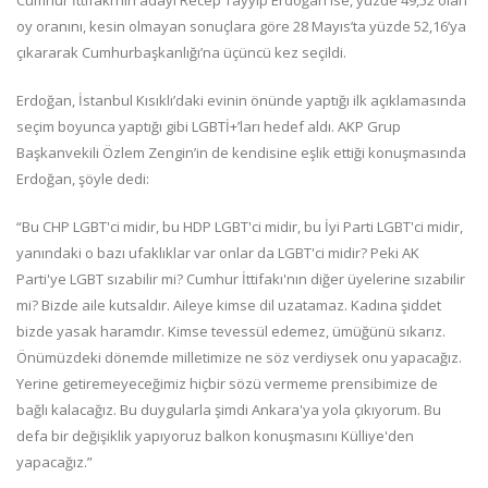
oy oranını, kesin olmayan sonuçlara göre 28 Mayıs’ta yüzde 52,16’ya
çıkararak Cumhurbaşkanlığı’na üçüncü kez seçildi.
Erdoğan, İstanbul Kısıklı’daki evinin önünde yaptığı ilk açıklamasında
seçim boyunca yaptığı gibi LGBTİ+’ları hedef aldı. AKP Grup
Başkanvekili Özlem Zengin’in de kendisine eşlik ettiği konuşmasında
Erdoğan, şöyle dedi:
“Bu CHP LGBT'ci midir, bu HDP LGBT'ci midir, bu İyi Parti LGBT'ci midir,
yanındaki o bazı ufaklıklar var onlar da LGBT'ci midir? Peki AK
Parti'ye LGBT sızabilir mi? Cumhur İttifakı'nın diğer üyelerine sızabilir
mi? Bizde aile kutsaldır. Aileye kimse dil uzatamaz. Kadına şiddet
bizde yasak haramdır. Kimse tevessül edemez, ümüğünü sıkarız.
Önümüzdeki dönemde milletimize ne söz verdiysek onu yapacağız.
Yerine getiremeyeceğimiz hiçbir sözü vermeme prensibimize de
bağlı kalacağız. Bu duygularla şimdi Ankara'ya yola çıkıyorum. Bu
defa bir değişiklik yapıyoruz balkon konuşmasını Külliye'den
yapacağız.”