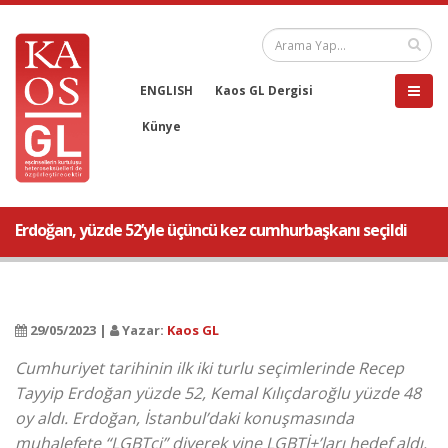
ENGLISH
Kaos GL Dergisi
Künye
Erdoğan, yüzde 52’yle üçüncü kez cumhurbaşkanı seçildi
29/05/2023 |
Yazar:
Kaos GL
Cumhuriyet tarihinin ilk iki turlu seçimlerinde Recep
Tayyip Erdoğan yüzde 52, Kemal Kılıçdaroğlu yüzde 48
oy aldı. Erdoğan, İstanbul’daki konuşmasında
muhalefete “LGBTci” diyerek yine LGBTİ+’ları hedef aldı.