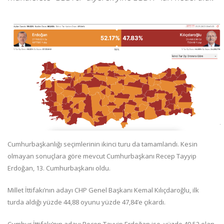
Cumhurbaşkanlığı seçimlerinin ikinci turu da tamamlandı. Kesin
olmayan sonuçlara göre mevcut Cumhurbaşkanı Recep Tayyip
Erdoğan, 13. Cumhurbaşkanı oldu.
Millet İttifakı’nın adayı CHP Genel Başkanı Kemal Kılıçdaroğlu, ilk
turda aldığı yüzde 44,88 oyunu yüzde 47,84’e çıkardı.
Cumhur İttifakı’nın adayı Recep Tayyip Erdoğan ise, yüzde 49,52 olan