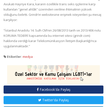
Avukatı Hayriye Kara, kararın özellikle trans seks işçilerine karşı
kullanılan “genel ahlâk” üzerinden verilme ihtimalinin yüksek
olduğunu belirtti. Grindr’ın websitesine erişmek isteyenleri şu mesaj
karşılıyor:
“İstanbul Anadolu 14. Sulh CM’nin 26/08/2013 tarih ve 2013/406 nolu
KORUMA TEDBİRİ kapsamında bu internet sitesi (grindr.com)
hakkında verdiği karar Telekomünikasyon İletişim Başkanlığı’nca
uygulanmaktadır.”
Etiketler:
medya
Facebook'da Paylaş
Twitter'da Paylaş