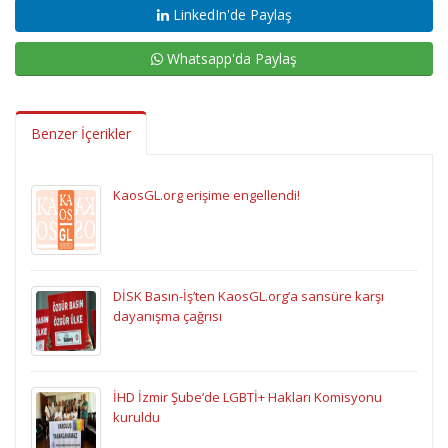
LinkedIn'de Paylaş
Whatsapp'da Paylaş
Benzer İçerikler
KaosGL.org erişime engellendi!
DİSK Basın-İş’ten KaosGL.org’a sansüre karşı
dayanışma çağrısı
İHD İzmir Şube’de LGBTİ+ Hakları Komisyonu
kuruldu