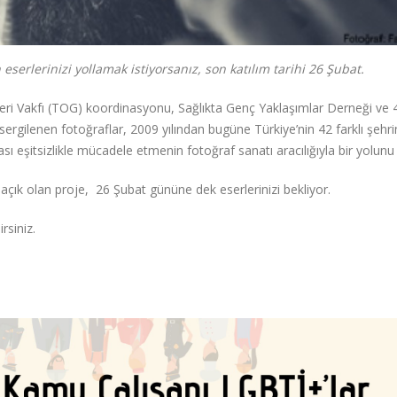
 eserlerinizi yollamak istiyorsanız, son katılım tarihi 26 Şubat.
leri Vakfı (TOG) koordinasyonu, Sağlıkta Genç Yaklaşımlar Derneği ve 4
ğı ile sergilenen fotoğraflar, 2009 yılından bugüne Türkiye’nin 42 farklı şeh
ası eşitsizlikle mücadele etmenin fotoğraf sanatı aracılığıyla bir yolunu
açık olan proje, 26 Şubat gününe dek eserlerinizi bekliyor.
irsiniz.