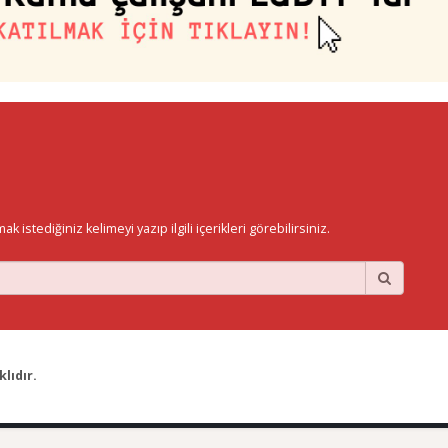
istediğiniz kelimeyi yazıp ilgili içerikleri görebilirsiniz.
lıdır.