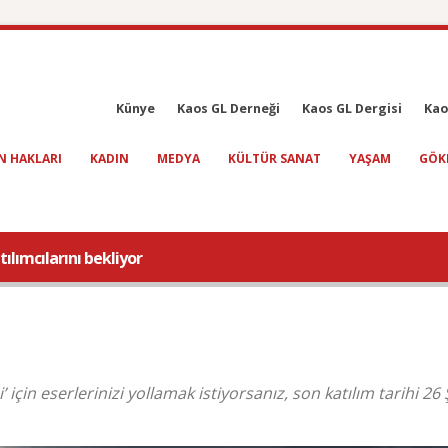
Künye
Kaos GL Derneği
Kaos GL Dergisi
Kao
N HAKLARI
KADIN
MEDYA
KÜLTÜR SANAT
YAŞAM
GÖK
ılımcılarını bekliyor
 için eserlerinizi yollamak istiyorsanız, son katılım tarihi 26