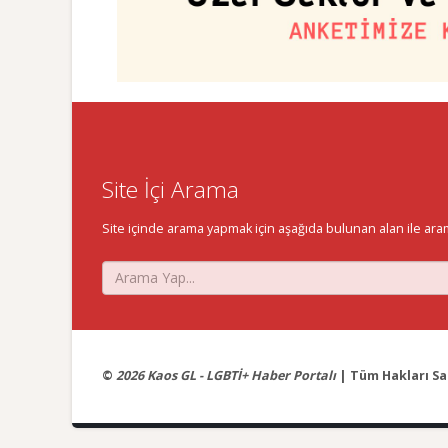
Site İçi Arama
Site içinde arama yapmak için aşağıda bulunan alan ile aramak 
©
2026 Kaos GL - LGBTİ+ Haber Portalı
| Tüm Hakları Sak