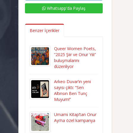
Whatsapp'da Paylaş
Benzer İçerikler
Queer Women Poets,
“2025 Şiir ve Onur Yılı”
buluşmalarını
düzenliyor
Arkeo Duvar’ın yeni
sayısı çıktı: “Sen
Altınsın Ben Tunç
Muyum!”
Umami Kitap’tan Onur
Ayı’na özel kampanya