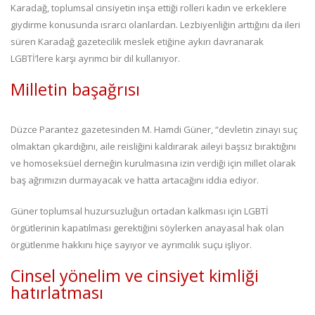
Karadağ, toplumsal cinsiyetin inşa ettiği rolleri kadın ve erkeklere
giydirme konusunda ısrarcı olanlardan. Lezbiyenliğin arttığını da ileri
süren Karadağ gazetecilik meslek etiğine aykırı davranarak
LGBTİ’lere karşı ayrımcı bir dil kullanıyor.
Milletin başağrısı
Düzce Parantez gazetesinden M. Hamdi Güner, “devletin zinayı suç
olmaktan çıkardığını, aile reisliğini kaldırarak aileyi başsız bıraktığını
ve homoseksüel derneğin kurulmasına izin verdiği için millet olarak
baş ağrımızın durmayacak ve hatta artacağını iddia ediyor.
Güner toplumsal huzursuzluğun ortadan kalkması için LGBTİ
örgütlerinin kapatılması gerektiğini söylerken anayasal hak olan
örgütlenme hakkını hiçe sayıyor ve ayrımcılık suçu işliyor.
Cinsel yönelim ve cinsiyet kimliği
hatırlatması