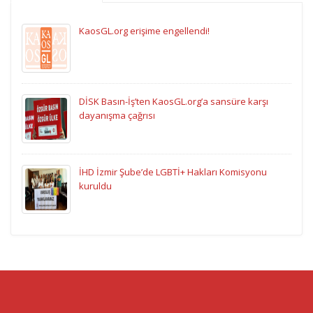
KaosGL.org erişime engellendi!
DİSK Basın-İş’ten KaosGL.org’a sansüre karşı
dayanışma çağrısı
İHD İzmir Şube’de LGBTİ+ Hakları Komisyonu
kuruldu