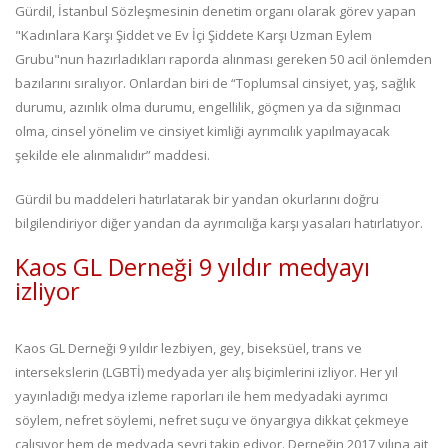
Gürdil, İstanbul Sözleşmesinin denetim organı olarak görev yapan
"Kadınlara Karşı Şiddet ve Ev İçi Şiddete Karşı Uzman Eylem
Grubu"nun hazırladıkları raporda alınması gereken 50 acil önlemden
bazılarını sıralıyor. Onlardan biri de “Toplumsal cinsiyet, yaş, sağlık
durumu, azınlık olma durumu, engellilik, göçmen ya da sığınmacı
olma, cinsel yönelim ve cinsiyet kimliği ayrımcılık yapılmayacak
şekilde ele alınmalıdır” maddesi.
Gürdil bu maddeleri hatırlatarak bir yandan okurlarını doğru
bilgilendiriyor diğer yandan da ayrımcılığa karşı yasaları hatırlatıyor.
Kaos GL Derneği 9 yıldır medyayı
izliyor
Kaos GL Derneği 9 yıldır lezbiyen, gey, biseksüel, trans ve
intersekslerin (LGBTİ) medyada yer alış biçimlerini izliyor. Her yıl
yayınladığı medya izleme raporları ile hem medyadaki ayrımcı
söylem, nefret söylemi, nefret suçu ve önyargıya dikkat çekmeye
çalışıyor hem de medyada seyri takip ediyor. Derneğin 2017 yılına ait