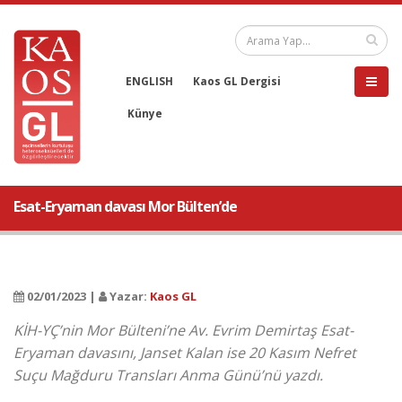
ENGLISH
Kaos GL Dergisi
Künye
Esat-Eryaman davası Mor Bülten’de
02/01/2023 |
Yazar:
Kaos GL
KİH-YÇ’nin Mor Bülteni’ne Av. Evrim Demirtaş Esat-
Eryaman davasını, Janset Kalan ise 20 Kasım Nefret
Suçu Mağduru Transları Anma Günü’nü yazdı.