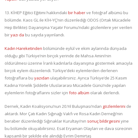
13. KİHEP Eğitici Eğitimi hakkındaki
bir haber
ve fotoğraf albümü bu
bölümde. Kaos GL ile KİH-YÇ’nin düzenlediği ODOS (Ortak Mücadele
Hep Birlikte): Dayanışma Yaşatır Forumu’ndaki gözlemlere yer verilen
bir
yazı da
bu sayıda yayınlandı.
Kadın Hareketinden
bölümünde eylül ve ekim aylarında dünyada
olduğu gibi Türkiye’nin birçok yerinde de Mahsa Amini’nin
öldürülmesi üzerine İranlı kadınlarla dayanışma göstermek amacıyla
birçok eylem düzenlendi. Türkiye’deki eylemlerden derlenen
fotoğraflara bu
yazıdan
ulaşabilirsiniz. Ayrıca Türkiye’de 25 Kasım
Kadına Yönelik Şiddetle Uluslararası Mücadele Günü’nde yapılan
eylemlerin fotoğraflarını sizler için
foto albüm
olarak derlendi.
Dernek, Kadın Koalisyonu’nun 20.Yıl Buluşması’ndan
gözlemlerini
de
aktardı. Mor Çatı Kadın Sığınağı Vakfı ve Rosa Kadın Derneği’nin
beraber düzenlediği Sığınaklar Kurultayı’nın
sonuç bildirgesini
yine
bu bölümde okuyabilirsiniz. Esat Eryaman Olayları ve dava sürecinin
kapsamlı bir şekilde ele alındığı Evrim Demirtaş