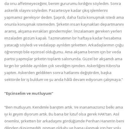
da onu affetmeyeceğimi, benim gururumu kırdığını söyledim. Sonra
askerlik olayını söyledim. Pazartesiye kadar çıkış işlemlerini
yapmamız gerekiyor dedim. Şaşırdı, daha fazla konuşmak istedi ama
onunla konuşmak istemedim. Şirketin insan kaynakları departmanını
aramış, akşama evrakları göndermişler. İmzalamam gereken yerleri
imzaladım gözüm kapalı. Tazminatımın bir haftaya kadar hesabıma
yatacağı söyledi ve vedalaşıp ayrıldım şirketten. Arkadaşlarımın çoğu
öğrenmişti bile eşcinsel olduğumu. Ama akşama benim için bir veda
partisi yapmışlar şirketin toplantı salonunda. Güzel bir akşamdı ama
kırgın bir şekilde ayrıldım çok sevdiğim işimden. Askerliğimi Kıbrıs’ta
yaptım. Askerden geldikten sonra hatlarımı değiştirdim, başka
sektörde bir iş buldum ve şu anda hâlâ devam ediyorum çalışmaya.”
“Eşcinselim ve mutluyum”
“Ben mutluyum. Kendimle barıştım artık. Ve inanamazsınız belki ama
iyi ki geyim diyorum artık. Bu bana bir lütuf olsa gerek HAK’tan. Asıl
önemlisi, şirketten bir arkadaşımı gördüğümde Perihan Hanım’ın beni
dilinden düşürmediği, pişman olduğu ve bana ulaşmak için her yolu