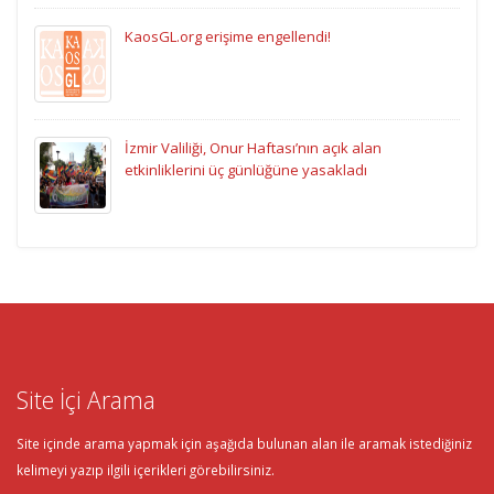
KaosGL.org erişime engellendi!
İzmir Valiliği, Onur Haftası’nın açık alan
etkinliklerini üç günlüğüne yasakladı
Site İçi Arama
Site içinde arama yapmak için aşağıda bulunan alan ile aramak istediğiniz
kelimeyi yazıp ilgili içerikleri görebilirsiniz.