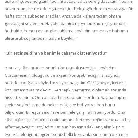
askerlik şubesine gittim, tecilimi bozdurup askere gidecektim. Tecilimi
bozdurdum, bir de erken gitmek için dilekçe gönderdim Ankara’ya. Bir
hafta sonra şubeden aradılar. Antalya’da kışlaya teslim olmam
gerektiğini söylediler. Hayatımda hiçbir şeye bu kadar şaşırmadım
herhalde, hemen evi aradım, ablama söyledim annem ve babama
alıştırarak söylemesini; ablam bayıldı…”
“Bir eşcinseldim ve benimle çalışmak istemiyordu”
“Sonra şefimi aradım, onunla konuşmak istediğimi söyledim.
Görüşmesinin olduğunu ve akşam konuşabileceğimizi söyledi;
nerede olduğunu söyledim ve yanına gittim. Görüşmeye girecekti,
konuşmamız lazım dedim. Sert tepki vermiştim, dinlemek zorunda
hissetti sanırım. Ona bu tavırların sebebini sordum. Saçma sapan
şeyler söyledi. Ama demek istediği şey belliydi ve ben bunu
biliyordum. Bir eşcinseldim ve benimle çalışmak istemiyordu. Ona
söylediğim için kendimi hiçbir zaman affetmeyeceğimi ve onu da hiç
affetmeyeceğimi söyledim. Bir gün hayatınızdaki en yakın kişinin
eşcinsel olduğunu öğrenirseniz belki beni anlarsınız ama o zaman