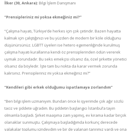
İlker (30, Ankara):
Bilgi İşlem Danışmanı
“Prensipleriniz mi yoksa ekmeğiniz mi?”
“Çalışma hayatı, Türkiye’de herkes için çok çetindir. Bazen hayatta
kalmak için çalıştığınızı ve bu yüzden de modern bir köle olduğunu
düşünürsünüz. LGBTT üyeleri ise hetero egemenliğinde kurulmuş
çalışma hayatı kurallarına kendi öz prensiplerinden ödün vererek
uymak zorundadır. Bu seks emekçisi olsanız da, özel şirkette yönetici
olsanız da böyledir. İşte tam bu nokta da karar vermek zorunda
kalırsınız. Prensipleriniz mi yoksa ekmeğiniz mi?”
“Kendileri gibi erkek olduğumu ispatlamaya zorlandım”
“Ben bilgi işlem uzmanıyım. Bundan önce ki işyerimde çok ağır sözlü
taciz ve şiddete uğradım. Bu şiddetin başlangıcı İstanbul’a tayin
olmamla başladı. Şirket maaşıma zam yapmış, ev kirama kadar birçok
olanaklar sunmuştu. Çalışmaya başladığımda korkunç derecede
yalakalar toplumu içindeydim ve bir de yalanan tanrımız vardı ve ona