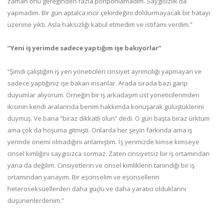
zaman onu gereğinden fazla pohpohlamadım. Saygısızlık da
yapmadım. Bir gün aptalca incir çekirdeğini doldurmayacak bir hatayı
üzerime yıktı. Asla haksızlığı kabul etmedim ve istifamı verdim.”
“Yeni iş yerimde sadece yaptığım işe bakıyorlar”
“Şimdi çalıştığım iş yeri yöneticileri cinsiyet ayrımcılığı yapmayan ve
sadece yaptığınız işe bakan insanlar. Arada sırada bazı garip
duyumlar alıyorum. Örneğin bir iş arkadaşım üst yöneticilerimden
ikisinin kendi aralarında benim hakkımda konuşarak gülüştüklerini
duymuş. Ve bana “biraz dikkatli olun” dedi. O gün başta biraz ürktüm
ama çok da hoşuma gitmişti. Onlarda her şeyin farkında ama iş
yerinde önemi olmadığını anlamıştım. İş yerimizde kimse kimseye
cinsel kimliğini saygısızca sormaz. Zaten cinsiyetsiz bir iş ortamından
yana da değilim. Cinsiyetlerin ve cinsel kimliklerin tanındığı bir iş
ortamından yanayım. Bir eşcinselim ve eşcinsellerin
heteroseksüellerden daha güçlü ve daha yaratıcı olduklarını
düşünenlerdenim.”