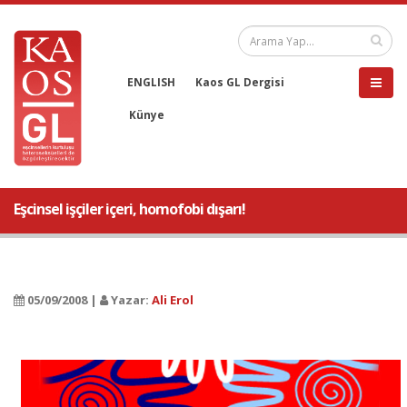
ENGLISH
Kaos GL Dergisi
Künye
Eşcinsel işçiler içeri, homofobi dışarı!
05/09/2008 |
Yazar:
Ali Erol