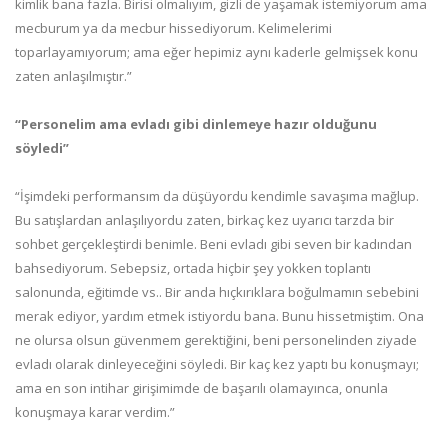
kimlik bana fazla. Birisi olmalıyım, gizli de yaşamak istemiyorum ama
mecburum ya da mecbur hissediyorum. Kelimelerimi
toparlayamıyorum; ama eğer hepimiz aynı kaderle gelmişsek konu
zaten anlaşılmıştır.”
“Personelim ama evladı gibi dinlemeye hazır olduğunu
söyledi”
“İşimdeki performansım da düşüyordu kendimle savaşıma mağlup.
Bu satışlardan anlaşılıyordu zaten, birkaç kez uyarıcı tarzda bir
sohbet gerçekleştirdi benimle. Beni evladı gibi seven bir kadından
bahsediyorum. Sebepsiz, ortada hiçbir şey yokken toplantı
salonunda, eğitimde vs.. Bir anda hıçkırıklara boğulmamın sebebini
merak ediyor, yardım etmek istiyordu bana. Bunu hissetmiştim. Ona
ne olursa olsun güvenmem gerektiğini, beni personelinden ziyade
evladı olarak dinleyeceğini söyledi. Bir kaç kez yaptı bu konuşmayı;
ama en son intihar girişimimde de başarılı olamayınca, onunla
konuşmaya karar verdim.”