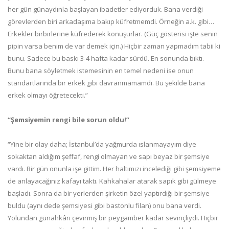
her gün günaydınla başlayan ibadetler ediyorduk. Bana verdiği
görevlerden biri arkadaşıma bakıp küfretmemdi. Örneğin a.k. gibi…
Erkekler birbirlerine küfrederek konuşurlar. (Güç gösterisi işte senin
pipin varsa benim de var demek için.) Hiçbir zaman yapmadım tabii ki
bunu. Sadece bu baskı 3-4 hafta kadar sürdü. En sonunda bıktı.
Bunu bana söyletmek istemesinin en temel nedeni ise onun
standartlarında bir erkek gibi davranmamamdı. Bu şekilde bana
erkek olmayı öğretecekti.”
“Şemsiyemin rengi bile sorun oldu!”
“Yine bir olay daha; İstanbul’da yağmurda ıslanmayayım diye
sokaktan aldığım şeffaf, rengi olmayan ve sapı beyaz bir şemsiye
vardı. Bir gün onunla işe gittim. Her haltımızı incelediği gibi şemsiyeme
de anlayacağınız kafayı taktı. Kahkahalar atarak sapık gibi gülmeye
başladı. Sonra da bir yerlerden şirketin özel yaptırdığı bir şemsiye
buldu (aynı dede şemsiyesi gibi bastonlu filan) onu bana verdi.
Yolundan günahkârı çevirmiş bir peygamber kadar sevinçliydi. Hiçbir