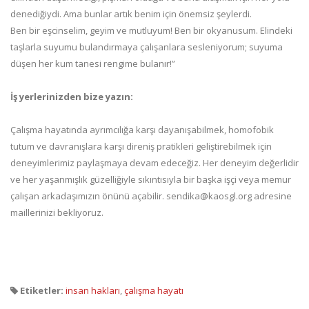
denediğiydi. Ama bunlar artık benim için önemsiz şeylerdi.
Ben bir eşcinselim, geyim ve mutluyum! Ben bir okyanusum. Elindeki
taşlarla suyumu bulandırmaya çalışanlara sesleniyorum; suyuma
düşen her kum tanesi rengime bulanır!”
İş yerlerinizden bize yazın:
Çalışma hayatında ayrımcılığa karşı dayanışabilmek, homofobik
tutum ve davranışlara karşı direniş pratikleri geliştirebilmek için
deneyimlerimiz paylaşmaya devam edeceğiz. Her deneyim değerlidir
ve her yaşanmışlık güzelliğiyle sıkıntısıyla bir başka işçi veya memur
çalışan arkadaşımızın önünü açabilir. sendika@kaosgl.org adresine
maillerinizi bekliyoruz.
Etiketler:
insan hakları
,
çalışma hayatı