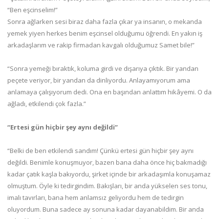
“Ben eşcinselim!”
Sonra ağlarken sesi biraz daha fazla çıkar ya insanın, o mekanda
yemek yiyen herkes benim eşcinsel olduğumu öğrendi. En yakın iş
arkadaşlarım ve rakip firmadan kavgalı olduğumuz Samet bile!”
“Sonra yemeği bıraktık, koluma girdi ve dışarıya çıktık. Bir yandan
peçete veriyor, bir yandan da dinliyordu. Anlayamıyorum ama
anlamaya çalışıyorum dedi. Ona en başından anlattım hikâyemi. O da
ağladı, etkilendi çok fazla.”
“Ertesi gün hiçbir şey aynı değildi”
“Belki de ben etkilendi sandım! Çünkü ertesi gün hiçbir şey aynı
değildi. Benimle konuşmuyor, bazen bana daha önce hiç bakmadığı
kadar çatık kaşla bakıyordu, şirket içinde bir arkadaşımla konuşamaz
olmuştum. Öyle ki tedirgindim. Bakışları, bir anda yükselen ses tonu,
imalı tavırları, bana hem anlamsız geliyordu hem de tedirgin
oluyordum. Buna sadece ay sonuna kadar dayanabildim. Bir anda