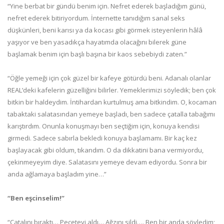
“Yine berbat bir gündü benim için. Nefret ederek başladığım günü,
nefret ederek bitiriyordum. İnternette tanıdığım sanal seks
düşkünleri, beni karısı ya da kocası gibi görmek isteyenlerin hâlâ
yaşıyor ve ben yasadıkça hayatımda olacağını bilerek güne
başlamak benim için başlı başına bir kaos sebebiydi zaten.”
“Öğle yemeği için çok güzel bir kafeye götürdü beni. Adanalı olanlar
REAL’deki kafelerin güzelliğini bilirler. Yemeklerimizi söyledik; ben çok
bitkin bir haldeydim. İntihardan kurtulmuş ama bitkindim. O, kocaman
tabaktaki salatasından yemeye başladı, ben sadece çatalla tabağımı
karıştırdım. Onunla konuşmayı ben seçtiğim için, konuya kendisi
girmedi. Sadece sabırla bekledi konuya başlamamı. Bir kaç kez
başlayacak gibi oldum, tıkandım. O da dikkatini bana vermiyordu,
çekinmeyeyim diye. Salatasını yemeye devam ediyordu. Sonra bir
anda ağlamaya başladım yine…”
“Ben eşcinselim!”
“Çatalını bıraktı… Peçeteyi aldı… Ağzını sildi…. Ben bir anda söyledim;