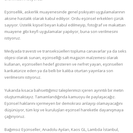
Eşcinsellik, askerlik muayenesinde genel psikiyatri uygulamalarının
aksine hastalık olarak kabul ediliyor. Ordu eşcinsel erkekleri çürük
sayıyor. Üstelik kişisel beyan kabul edilmeyip, fotoğraf ve makattan
muayene gibi keyfi uygulamalar yapılıyor, buna son verilmesini
istiyoruz.
Medyada travesti ve transeksüelleri topluma canavarlar ya da seks
objesi olarak sunan, eşcinselliği salt magazin malzemesi olarak
kullanan, eşcinselleri hedef gösteren ve nefret yayan, eşcinselleri
karikatürize eden ya da belli bir kalıba oturtan yayınlara son
verilmesini istiyoruz.
Yukarıda kısaca bahsettiğimiz taleplerimizi içeren ayrıntılı bir metin
oluşturmaktayız. Tamamlandığında kamuoyu ile paylaşacağız.
Eşcinsel haklarını içermeyen bir demokrasi anlayışı olamayacağını
düşünüyor, tüm kişi ve kuruluşları eşcinsel hareketle dayanışmaya
çağırıyoruz.
Bağımsız Eşcinseller, Anadolu Ayıları, Kaos GL, Lambda İstanbul,