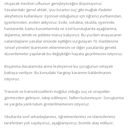
oluşacak meclisin ufkunun genişleyeceğini düşünüyoruz.
Yasalardaki ‘genel ahlak’, ‘yüz kızartıcı suç’ gibi muğlak ifadeler
aleyhimize kullanılıyor. Eşcinsel olduğumuz için öğrenci yurtlarından,
işyerlerinden, evden atılıyoruz. Evde, sokakta, okulda, işyerinde,
hastanede, kamu kurumlarında ve özel kuruluşlarda aşağılanma,
dışlanma, tehdit ve şiddete maruz kalıyoruz. Bu yüzden anayasanın
vatandaşların yasalar önünde eşitliğini vurgulayan 10. maddesine
‘cinsel yönelim’ ibaresinin eklenmesini ve diğer yasalarda gerekli
düzenlemeler yapılarak bu değişikliğin hayata geçirilmesini istiyoruz.
Boşanma davalarında anne lezbiyense kız çocuğunun velayeti
babaya veriliyor. Bu konudaki Yargıtay kararının kaldırılmasını
istiyoruz.
Travesti ve transeksüellerin mağdur olduğu suç ve cinayetler
görmezden geliniyor, takip edilmiyor, failleri bulunmuyor. Soruşturma
ve yargıda yanlı tutum gösterilmemesini istiyoruz.
Okullarda sınıf arkadaşlarımız, öğretmenlerimiz ve idarecilerimiz
tarafından yok sayılıyoruz, aşağılanıyoruz, bizimle alay ediliyor,