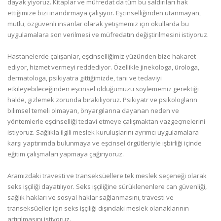
dayak yiyoruz. Kitaplar ve müfredat da tüm bu saldırıları hak
ettiğimize bizi inandırmaya çalışıyor. Eşcinselliğinden utanmayan,
mutlu, özgüvenli insanlar olarak yetişmemiz için okullarda bu
uygulamalara son verilmesi ve müfredatın değiştirilmesini istiyoruz.
Hastanelerde çalışanlar, eşcinselliğimiz yüzünden bize hakaret
ediyor, hizmet vermeyi reddediyor. Özellikle jinekologa, ürologa,
dermatologa, psikiyatra gittiğimizde, tanı ve tedaviyi
etkileyebileceğinden eşcinsel olduğumuzu söylememiz gerektiği
halde, gizlemek zorunda bırakılıyoruz. Psikiyatr ve psikologların
bilimsel temeli olmayan, önyargılarına dayanan neden ve
yöntemlerle eşcinselliği tedavi etmeye çalışmaktan vazgeçmelerini
istiyoruz. Sağlıkla ilgili meslek kuruluşlarını ayrımcı uygulamalara
karşı yaptırımda bulunmaya ve eşcinsel örgütleriyle işbirliği içinde
eğitim çalışmaları yapmaya çağırıyoruz.
Aramızdaki travesti ve transeksüellere tek meslek seçeneği olarak
seks işçiliği dayatılıyor. Seks işçiliğine sürüklenenlere can güvenliği,
sağlık hakları ve sosyal haklar sağlanmasını, travesti ve
transeksüeller için seks işçiliği dışındaki meslek olanaklarının
artırılmasını istiyoruz.