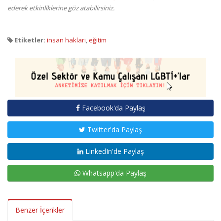
ederek etkinliklerine göz atabilirsiniz.
Etiketler:
insan hakları
,
eğitim
Facebook'da Paylaş
Twitter'da Paylaş
LinkedIn'de Paylaş
Whatsapp'da Paylaş
Benzer İçerikler