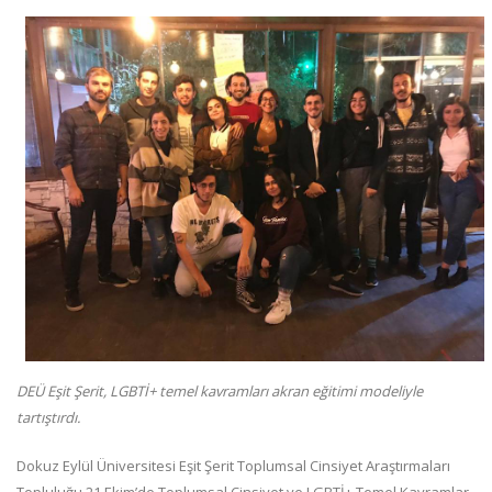
DEÜ Eşit Şerit, LGBTİ+ temel kavramları akran eğitimi modeliyle
tartıştırdı.
Dokuz Eylül Üniversitesi Eşit Şerit Toplumsal Cinsiyet Araştırmaları
Topluluğu 21 Ekim’de Toplumsal Cinsiyet ve LGBTİ+ Temel Kavramlar